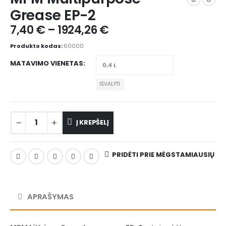
Grease EP-2
7,40
€
–
1924,26
€
Produkto kodas:
60000
MATAVIMO VIENETAS
IŠVALYTI
Į KREPŠELĮ
PRIDĖTI PRIE MĖGSTAMIAUSIŲ
APRAŠYMAS