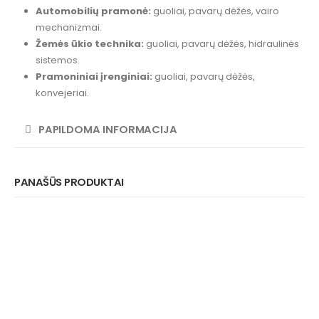
Automobilių pramonė:
guoliai, pavarų dėžės, vairo
mechanizmai.
Žemės ūkio technika:
guoliai, pavarų dėžės, hidraulinės
sistemos.
Pramoniniai įrenginiai:
guoliai, pavarų dėžės,
konvejeriai.
PAPILDOMA INFORMACIJA
PANAŠŪS PRODUKTAI