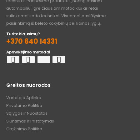
technikai. Parinksime produktus įnoringiausiam
automobiliui, greičiausiam motociklui ar retai
sutinkamai sodo technikai. Visuomet pasiūlysime
pasirinkimą iš keleto kokybinių bei kainos lygių.
Turite klausimų?
+370 640 14331
Apmokėjimo metodai
Greitos nuorodos
Vartotojo Aplinka
Privatumo Politika
Sąlygos Ir Nuostatos
Siuntimas Ir Pristatymas
Grąžinimo Politika