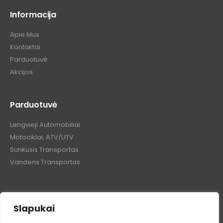
Informacija
Apie Mus
Kontaktai
Parduotuvė
Akcijos
Parduotuvė
Lengvieji Automobiliai
Motociklai, ATV/UTV
Sunkusis Transportas
Vandens Transportas
Slapukai