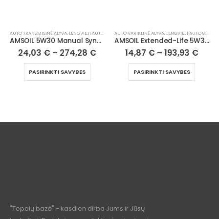
AUTO TRANSMISINĖ ALYVA
,
LENGVIEJI AUTOMOBILIAI
AUTO VARIKLINĖ ALYVA
,
LENGVIEJI AUTOMOBILIAI
AMSOIL 5W30 Manual Synchromesh Transmission Fluid
AMSOIL Extended-Life 5W30 100% Synthetic Motor Oil
24,03
€
–
274,28
€
14,87
€
–
193,93
€
PASIRINKTI SAVYBES
PASIRINKTI SAVYBES
"Tepalų bazė" - kasdien dirba Jums ir Jūsų