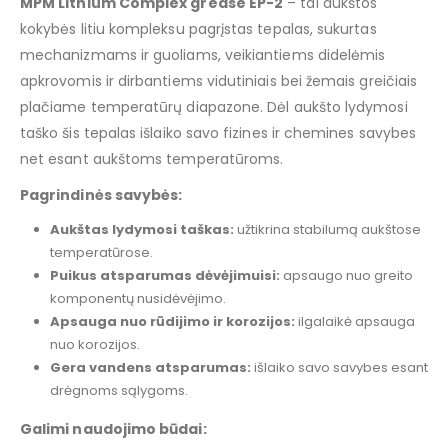
MPM Lithium Complex grease EP-2
– tai aukštos
kokybės litiu kompleksu pagrįstas tepalas, sukurtas
mechanizmams ir guoliams, veikiantiems didelėmis
apkrovomis ir dirbantiems vidutiniais bei žemais greičiais
plačiame temperatūrų diapazone. Dėl aukšto lydymosi
taško šis tepalas išlaiko savo fizines ir chemines savybes
net esant aukštoms temperatūroms.
Pagrindinės savybės:
Aukštas lydymosi taškas:
užtikrina stabilumą aukštose
temperatūrose.
Puikus atsparumas dėvėjimuisi:
apsaugo nuo greito
komponentų nusidėvėjimo.
Apsauga nuo rūdijimo ir korozijos:
ilgalaikė apsauga
nuo korozijos.
Gera vandens atsparumas:
išlaiko savo savybes esant
drėgnoms sąlygoms.
Galimi naudojimo būdai: