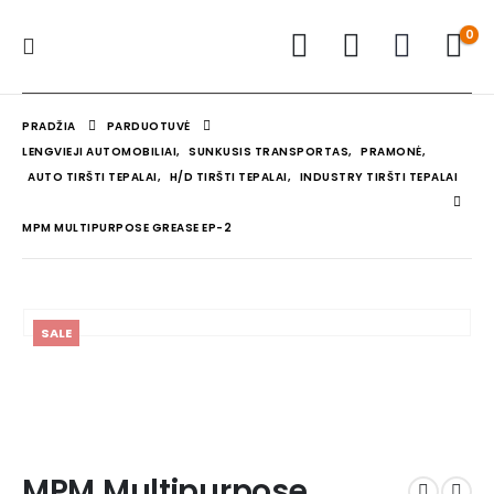
0
PRADŽIA
PARDUOTUVĖ
LENGVIEJI AUTOMOBILIAI
,
SUNKUSIS TRANSPORTAS
,
PRAMONĖ
,
AUTO TIRŠTI TEPALAI
,
H/D TIRŠTI TEPALAI
,
INDUSTRY TIRŠTI TEPALAI
MPM MULTIPURPOSE GREASE EP-2
SALE
MPM Multipurpose