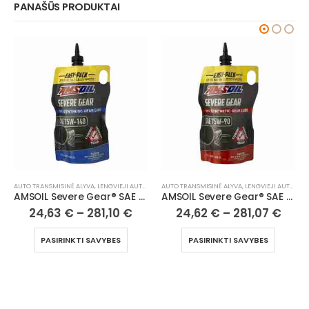
PANAŠŪS PRODUKTAI
AUTO TRANSMISINĖ ALYVA
,
LENGVIEJI AUTOMOBILIAI
AUTO TRANSMISINĖ ALYVA
,
LENGVIEJI AUTOMOBILIAI
AMSOIL Severe Gear® SAE 75W140 Synthetic Gear Lube
AMSOIL Severe Gear® SAE 75W90 Synthetic Gear Lube
24,63
€
–
281,10
€
24,62
€
–
281,07
€
PASIRINKTI SAVYBES
PASIRINKTI SAVYBES