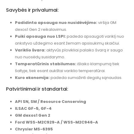
Savybės ir privalumai:
Padidinta apsauga nuo nusidėvėjimo:
viršija GM
dexos1 Gen 2 reikalavimus.
Puiki apsauga nuo LSPI:
padeda apsaugoti variklį nuo
ankstyvo uždegimo esant žemam apsisukimų skaičiui.
Variklio švara:
aktyvūs plovikliai palaiko švarą ir saugo
nuo nuosėdų susidarymo.
Temperatūrinis stabilumas:
išlaiko klampumą tiek
šaltyje, tiek esant aukštai variklio temperatūrai.
Kuro ekonomija:
padeda sumažinti degalų sąnaudas.
Patvirtinimai ir standartai:
API SN, SM / Resource Conserving
ILSAC GF-5, GF-4
GM dexos1 Gen 2
Ford WSS-M2C929-A / WSS-M2C946-A
Chrysler MS-6395