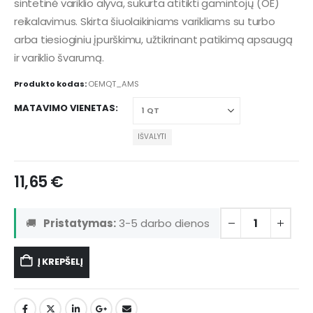
sintetinė variklio alyva, sukurta atitikti gamintojų (OE)
reikalavimus. Skirta šiuolaikiniams varikliams su turbo
arba tiesioginiu įpurškimu, užtikrinant patikimą apsaugą
ir variklio švarumą.
Produkto kodas:
OEMQT_AMS
MATAVIMO VIENETAS
IŠVALYTI
11,65
€
🚚
Pristatymas:
3-5 darbo dienos
Į KREPŠELĮ