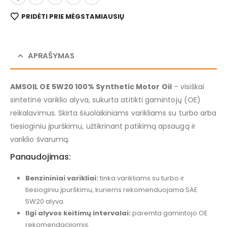
PRIDĖTI PRIE MĖGSTAMIAUSIŲ
APRAŠYMAS
AMSOIL OE 5W20 100% Synthetic Motor Oil
– visiškai
sintetinė variklio alyva, sukurta atitikti gamintojų (OE)
reikalavimus. Skirta šiuolaikiniams varikliams su turbo arba
tiesioginiu įpurškimu, užtikrinant patikimą apsaugą ir
variklio švarumą.
Panaudojimas:
Benzininiai varikliai:
tinka varikliams su turbo ir
tiesioginiu įpurškimu, kuriems rekomenduojama SAE
5W20 alyva.
Ilgi alyvos keitimų intervalai:
paremta gamintojo OE
rekomendacijomis.