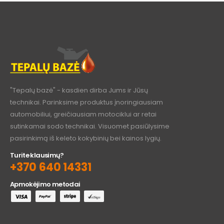
"Tepalų bazė" - kasdien dirba Jums ir Jūsų
technikai. Parinksime produktus įnoringiausiam
automobiliui, greičiausiam motociklui ar retai
sutinkamai sodo technikai. Visuomet pasiūlysime
pasirinkimą iš keleto kokybinių bei kainos lygių.
Turite klausimų?
+370 640 14331
Apmokėjimo metodai