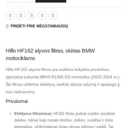
PRIDĖTI PRIE MĖGSTAMIAUSIŲ
Hiflo HF162 alyvos filtras, skirtas BMW
motociklams
Hiflo HF162 alyvos filtras yra aukštos kokybės produktas,
specialiai sukurtas BMW R1300 GS motociklui (2022-2024 m.).
Šis filtras užtikrina efektyvų variklio alyvos valymą ir apsaugo jį
nuo nešvarumų.
Privalumai
Efektyvus filtravimas:
HF162 filtras puikiai sulaiko smulkias
daleles, tokias kaip metalo drožles, dulkės, suodžiai ir kitos
priemaišos, užtikrindamas švarų alyvos tiekimą į variklį. Tai