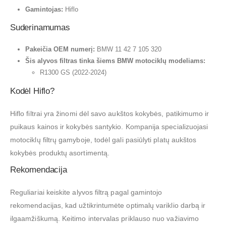
Gamintojas:
Hiflo
Suderinamumas
Pakeičia OEM numerį:
BMW 11 42 7 105 320
Šis alyvos filtras tinka šiems BMW motociklų modeliams:
R1300 GS (2022-2024)
Kodėl Hiflo?
Hiflo filtrai yra žinomi dėl savo aukštos kokybės, patikimumo ir
puikaus kainos ir kokybės santykio. Kompanija specializuojasi
motociklų filtrų gamyboje, todėl gali pasiūlyti platų aukštos
kokybės produktų asortimentą.
Rekomendacija
Reguliariai keiskite alyvos filtrą pagal gamintojo
rekomendacijas, kad užtikrintumėte optimalų variklio darbą ir
ilgaamžiškumą. Keitimo intervalas priklauso nuo važiavimo