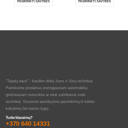
PASIRINKTI SAVYBES
PASIRINKTI SAVYBES
"Tepalų bazė" - kasdien dirba Jums ir Jūsų technikai.
Parinksime produktus įnoringiausiam automobiliui,
greičiausiam motociklui ar retai sutinkamai sodo
technikai. Visuomet pasiūlysime pasirinkimą iš keleto
kokybinių bei kainos lygių.
Turite klausimų?
+370 640 14331