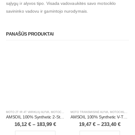
sąlygų ir alyvos tipo. Visada vadovaukitės savo motociklo
savininko vadovu ir gamintojo nurodymais.
PANAŠŪS PRODUKTAI
MOTO 2T IR 4T VARIKLIŲ ALYVA
,
MOTOCIKLAI, ATV/UTV
MOTO TRANSMISINĖ ALYVA
,
MOTOCIKLAI, ATV/UTV
AMSOIL 100% Synthetic 2-Stroke Injector Oil
AMSOIL 100% Synthetic V-Twin Primary Fluid
16,12
€
–
183,99
€
19,47
€
–
233,40
€