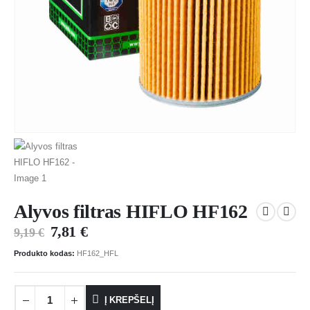
Alyvos filtras HIFLO HF162
7,81
€
9,19
€
Produkto kodas:
HF162_HFL
Į KREPŠELĮ