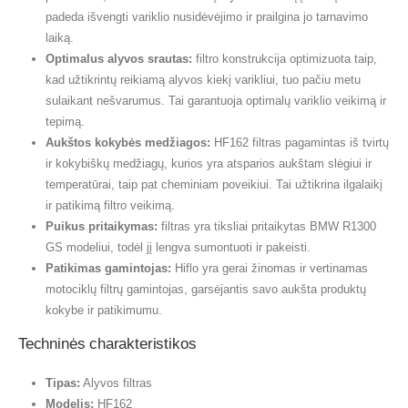
padeda išvengti variklio nusidėvėjimo ir prailgina jo tarnavimo
laiką.
Optimalus alyvos srautas:
filtro konstrukcija optimizuota taip,
kad užtikrintų reikiamą alyvos kiekį varikliui, tuo pačiu metu
sulaikant nešvarumus. Tai garantuoja optimalų variklio veikimą ir
tepimą.
Aukštos kokybės medžiagos:
HF162 filtras pagamintas iš tvirtų
ir kokybiškų medžiagų, kurios yra atsparios aukštam slėgiui ir
temperatūrai, taip pat cheminiam poveikiui. Tai užtikrina ilgalaikį
ir patikimą filtro veikimą.
Puikus pritaikymas:
filtras yra tiksliai pritaikytas BMW R1300
GS modeliui, todėl jį lengva sumontuoti ir pakeisti.
Patikimas gamintojas:
Hiflo yra gerai žinomas ir vertinamas
motociklų filtrų gamintojas, garsėjantis savo aukšta produktų
kokybe ir patikimumu.
Techninės charakteristikos
Tipas:
Alyvos filtras
Modelis:
HF162