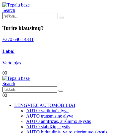
Search
Turite klausimų?
+370 640 14331
Laba!
Vartotojas
0
0
Search
0
0
LENGVIEJI AUTOMOBILIAI
AUTO variklinė alyva
AUTO transmisinė alyva
AUTO antifrizas, aušinimo skystis
AUTO stabdžių skystis
AUTO hidraulinis, vairo stiprintuvo skystis