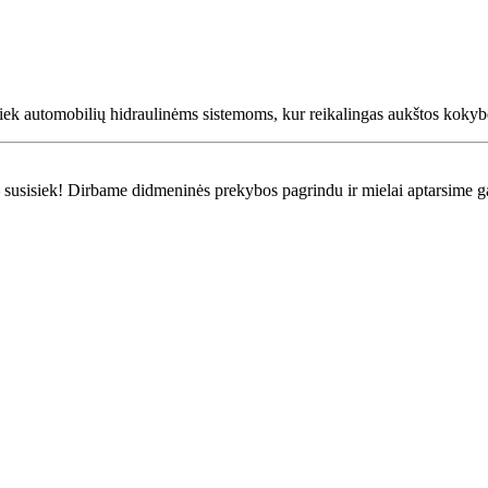
 tiek automobilių hidraulinėms sistemoms, kur reikalingas aukštos kokybė
ui – susisiek! Dirbame didmeninės prekybos pagrindu ir mielai aptarsime