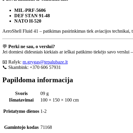
MIL-PRF-5606
DEF STAN 91-48
NATO H-520
AeroShell Fluid 41 – patikimas pasirinkimas tiek aviacijos technikai,
💬
Perki ne sau, o verslui?
Jei domiesi didesniais kiekiais ar ieškai patikimo tiekėjo savo versl
📧 Rašyk:
m.grygas@tepalubaze.lt
📞 Skambink: +370 606 57931
Papildoma informacija
Svoris
09 g
Išmatavimai
100 × 150 × 100 cm
Pristatymo dienos
1-2
Gamintojo kodas
71168