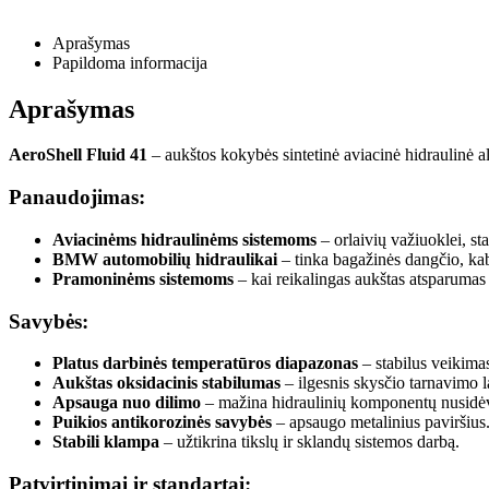
Aprašymas
Papildoma informacija
Aprašymas
AeroShell Fluid 41
– aukštos kokybės sintetinė aviacinė hidraulinė a
Panaudojimas:
Aviacinėms hidraulinėms sistemoms
– orlaivių važiuoklei, s
BMW automobilių hidraulikai
– tinka bagažinės dangčio, kabr
Pramoninėms sistemoms
– kai reikalingas aukštas atsparumas 
Savybės:
Platus darbinės temperatūros diapazonas
– stabilus veikimas
Aukštas oksidacinis stabilumas
– ilgesnis skysčio tarnavimo l
Apsauga nuo dilimo
– mažina hidraulinių komponentų nusidė
Puikios antikorozinės savybės
– apsaugo metalinius paviršius
Stabili klampa
– užtikrina tikslų ir sklandų sistemos darbą.
Patvirtinimai ir standartai: