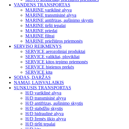
VANDENS TRANSPORTAS
MARINE variklinė alyva
MARINE transmisinė alyva
MARINE antifrizas, aušinimo skystis
MARINE tiršti tepalai
MARINE priedai
MARINE filtrai
MARINE priežiūros priemonės
SERVISO REIKMENYS
SERVICE aerozoliniai produktai
SERVICE valikliai, plovikliai
SERVICE kitos tepimo priemonės
SERVICE higienos prekės
SERVICE kita
SODAS, DARŽAS
NAMAI, LAISVALAIKIS
SUNKUSIS TRANSPORTAS
H/D variklinė alyva
H/D transmisinė alyva
H/D antifrizas, aušinimo skystis
H/D stabdžių skystis
H/D hidraulinė alyva
H/D žemės ūkio alyva
H/D tiršti tepalai