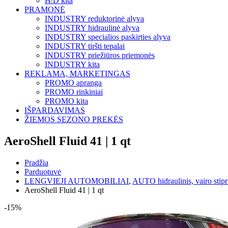
H/D kita
PRAMONĖ
INDUSTRY reduktorinė alyva
INDUSTRY hidraulinė alyva
INDUSTRY specialios paskirties alyva
INDUSTRY tiršti tepalai
INDUSTRY priežiūros priemonės
INDUSTRY kita
REKLAMA, MARKETINGAS
PROMO apranga
PROMO rinkiniai
PROMO kita
IŠPARDAVIMAS
ŽIEMOS SEZONO PREKĖS
AeroShell Fluid 41 | 1 qt
Pradžia
Parduotuvė
LENGVIEJI AUTOMOBILIAI
,
AUTO hidraulinis, vairo stipr
AeroShell Fluid 41 | 1 qt
-15%