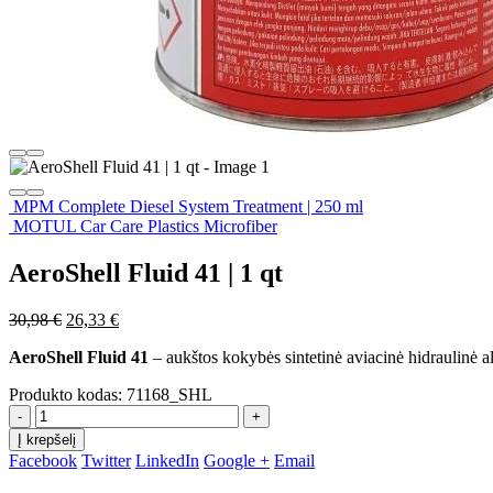
MPM Complete Diesel System Treatment | 250 ml
MOTUL Car Care Plastics Microfiber
AeroShell Fluid 41 | 1 qt
Original
Current
30,98
€
26,33
€
price
price
AeroShell Fluid 41
– aukštos kokybės sintetinė aviacinė hidraulinė a
was:
is:
30,98 €.
26,33 €.
Produkto kodas:
71168_SHL
-
+
Į krepšelį
Facebook
Twitter
LinkedIn
Google +
Email