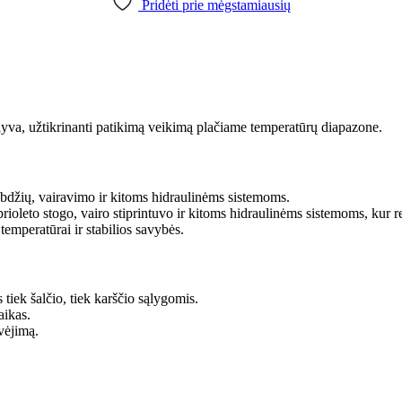
Pridėti prie mėgstamiausių
lyva, užtikrinanti patikimą veikimą plačiame temperatūrų diapazone.
tabdžių, vairavimo ir kitoms hidraulinėms sistemoms.
ioleto stogo, vairo stiprintuvo ir kitoms hidraulinėms sistemoms, kur r
temperatūrai ir stabilios savybės.
 tiek šalčio, tiek karščio sąlygomis.
aikas.
vėjimą.
.