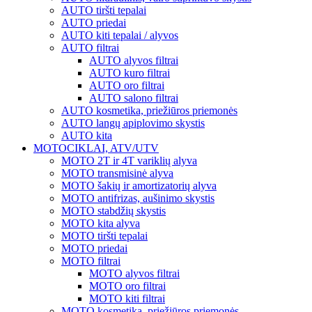
AUTO tiršti tepalai
AUTO priedai
AUTO kiti tepalai / alyvos
AUTO filtrai
AUTO alyvos filtrai
AUTO kuro filtrai
AUTO oro filtrai
AUTO salono filtrai
AUTO kosmetika, priežiūros priemonės
AUTO langų apiplovimo skystis
AUTO kita
MOTOCIKLAI, ATV/UTV
MOTO 2T ir 4T variklių alyva
MOTO transmisinė alyva
MOTO šakių ir amortizatorių alyva
MOTO antifrizas, aušinimo skystis
MOTO stabdžių skystis
MOTO kita alyva
MOTO tiršti tepalai
MOTO priedai
MOTO filtrai
MOTO alyvos filtrai
MOTO oro filtrai
MOTO kiti filtrai
MOTO kosmetika, priežiūros priemonės