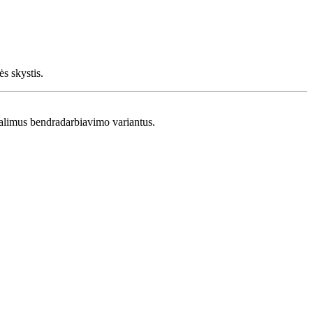
s skystis.
 galimus bendradarbiavimo variantus.