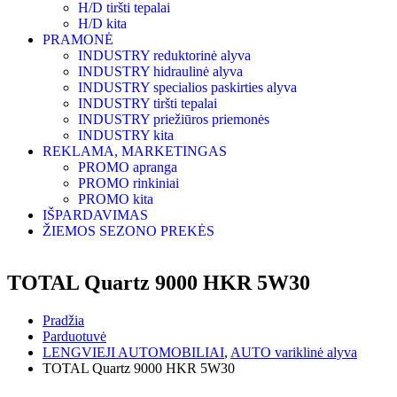
H/D tiršti tepalai
H/D kita
PRAMONĖ
INDUSTRY reduktorinė alyva
INDUSTRY hidraulinė alyva
INDUSTRY specialios paskirties alyva
INDUSTRY tiršti tepalai
INDUSTRY priežiūros priemonės
INDUSTRY kita
REKLAMA, MARKETINGAS
PROMO apranga
PROMO rinkiniai
PROMO kita
IŠPARDAVIMAS
ŽIEMOS SEZONO PREKĖS
TOTAL Quartz 9000 HKR 5W30
Pradžia
Parduotuvė
LENGVIEJI AUTOMOBILIAI
,
AUTO variklinė alyva
TOTAL Quartz 9000 HKR 5W30