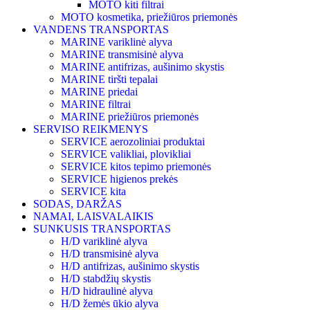
MOTO kiti filtrai
MOTO kosmetika, priežiūros priemonės
VANDENS TRANSPORTAS
MARINE variklinė alyva
MARINE transmisinė alyva
MARINE antifrizas, aušinimo skystis
MARINE tiršti tepalai
MARINE priedai
MARINE filtrai
MARINE priežiūros priemonės
SERVISO REIKMENYS
SERVICE aerozoliniai produktai
SERVICE valikliai, plovikliai
SERVICE kitos tepimo priemonės
SERVICE higienos prekės
SERVICE kita
SODAS, DARŽAS
NAMAI, LAISVALAIKIS
SUNKUSIS TRANSPORTAS
H/D variklinė alyva
H/D transmisinė alyva
H/D antifrizas, aušinimo skystis
H/D stabdžių skystis
H/D hidraulinė alyva
H/D žemės ūkio alyva