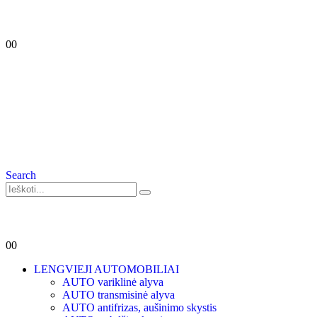
0
0
Search
0
0
LENGVIEJI AUTOMOBILIAI
AUTO variklinė alyva
AUTO transmisinė alyva
AUTO antifrizas, aušinimo skystis