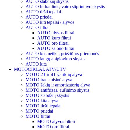
AUTO stabdžių skystis
AUTO hidraulinis, vairo stiprintuvo skystis
AUTO tiršti tepalai
AUTO priedai
AUTO kiti tepalai / alyvos
AUTO filtrai
AUTO alyvos filtrai
AUTO kuro filtrai
AUTO oro filtrai
AUTO salono filtrai
AUTO kosmetika, priežiūros priemonės
AUTO langų apiplovimo skystis
AUTO kita
MOTOCIKLAI, ATV/UTV
MOTO 2T ir 4T variklių alyva
MOTO transmisinė alyva
MOTO šakių ir amortizatorių alyva
MOTO antifrizas, aušinimo skystis
MOTO stabdžių skystis
MOTO kita alyva
MOTO tiršti tepalai
MOTO priedai
MOTO filtrai
MOTO alyvos filtrai
MOTO oro filtrai