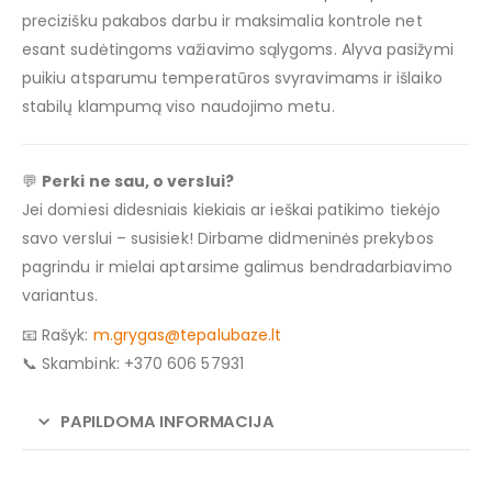
precizišku pakabos darbu ir maksimalia kontrole net
esant sudėtingoms važiavimo sąlygoms. Alyva pasižymi
puikiu atsparumu temperatūros svyravimams ir išlaiko
stabilų klampumą viso naudojimo metu.
💬
Perki ne sau, o verslui?
Jei domiesi didesniais kiekiais ar ieškai patikimo tiekėjo
savo verslui – susisiek! Dirbame didmeninės prekybos
pagrindu ir mielai aptarsime galimus bendradarbiavimo
variantus.
📧 Rašyk:
m.grygas@tepalubaze.lt
📞 Skambink: +370 606 57931
PAPILDOMA INFORMACIJA