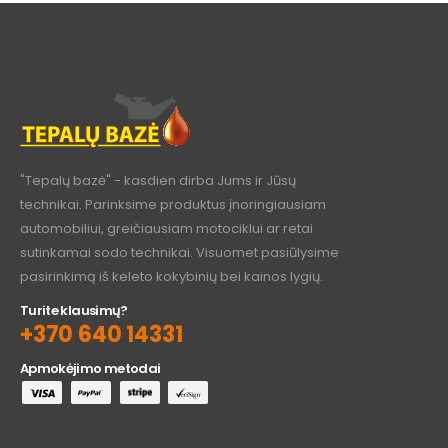
"Tepalų bazė" - kasdien dirba Jums ir Jūsų
technikai. Parinksime produktus įnoringiausiam
automobiliui, greičiausiam motociklui ar retai
sutinkamai sodo technikai. Visuomet pasiūlysime
pasirinkimą iš keleto kokybinių bei kainos lygių.
Turite klausimų?
+370 640 14331
Apmokėjimo metodai