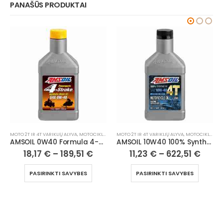
PANAŠŪS PRODUKTAI
MOTO 2T IR 4T VARIKLIŲ ALYVA
,
MOTOCIKLAI, ATV/UTV
MOTO 2T IR 4T VARIKLIŲ ALYVA
,
MOTOCIKLAI, ATV/UTV
AMSOIL 10W40 100% Synthetic 4T Performance Motorcycle Oil
AMSOIL INTERCEPTOR® 100% Synthetic 2-Stroke Oil
11,23
€
–
622,51
€
19,70
€
–
257,58
€
PASIRINKTI SAVYBES
PASIRINKTI SAVYBES