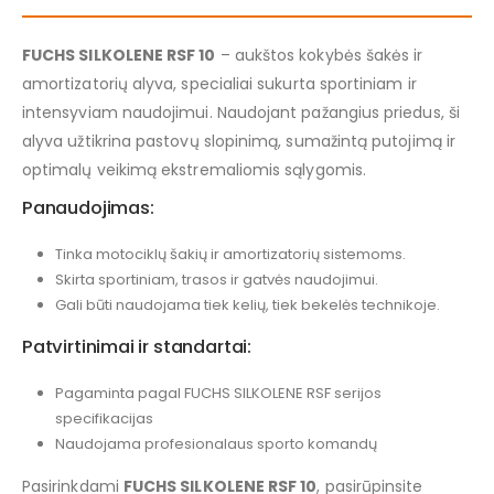
FUCHS SILKOLENE RSF 10
– aukštos kokybės šakės ir
amortizatorių alyva, specialiai sukurta sportiniam ir
intensyviam naudojimui. Naudojant pažangius priedus, ši
alyva užtikrina pastovų slopinimą, sumažintą putojimą ir
optimalų veikimą ekstremaliomis sąlygomis.
Panaudojimas:
Tinka motociklų šakių ir amortizatorių sistemoms.
Skirta sportiniam, trasos ir gatvės naudojimui.
Gali būti naudojama tiek kelių, tiek bekelės technikoje.
Patvirtinimai ir standartai:
Pagaminta pagal FUCHS SILKOLENE RSF serijos
specifikacijas
Naudojama profesionalaus sporto komandų
Pasirinkdami
FUCHS SILKOLENE RSF 10
, pasirūpinsite