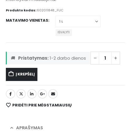
Produkto kodas:
602011848_FUC
MATAVIMO VIENETAS
IŠVALYTI
🚚
Pristatymas:
1-2 darbo dienos
Į KREPŠELĮ
PRIDĖTI PRIE MĖGSTAMIAUSIŲ
APRAŠYMAS