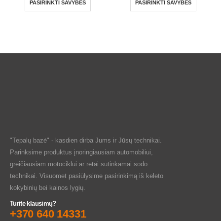
PASIRINKTI SAVYBES
PASIRINKTI SAVYBES
"Tepalų bazė" - kasdien dirba Jums ir Jūsų technikai.
Parinksime produktus įnoringiausiam automobiliui,
greičiausiam motociklui ar retai sutinkamai sodo
technikai. Visuomet pasiūlysime pasirinkimą iš keleto
kokybinių bei kainos lygių.
Turite klausimų?
+370 640 14331