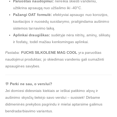
Paruoštas naudojimui:
nereikia skiesti vandeniu,
užtikrina apsaugą nuo užšalimo iki -40°C.
Pažangi OAT formulė:
efektyviai apsaugo nuo korozijos,
kavitacijos ir nuosėdų susidarymo, prailgindama aušinimo
sistemos tarnavimo laiką.
Aplinkai draugiškas:
sudėtyje nėra nitritų, aminų, silikatų
ir fosfatų, todėl mažiau kenksmingas aplinkai.
Pastaba:
FUCHS SILKOLENE MAG COOL
yra paruoštas
naudojimui produktas; jo skiedimas vandeniu gali sumažinti
apsaugines savybes.
💬
Perki ne sau, o verslui?
Jei domiesi didesniais kiekiais ar ieškai patikimo alyvų ir
aušinimo skysčių tiekėjo savo verslui – susisiek! Dirbame
didmeninės prekybos pagrindu ir mielai aptarsime galimus
bendradarbiavimo variantus.