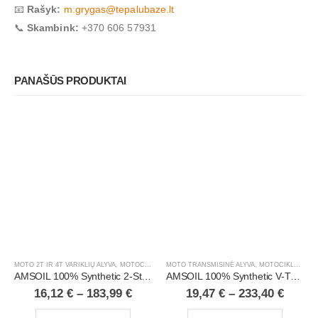
📧
Rašyk:
m.grygas@tepalubaze.lt
📞
Skambink:
+370 606 57931
PANAŠŪS PRODUKTAI
MOTO 2T IR 4T VARIKLIŲ ALYVA
,
MOTOCIKLAI, ATV/UTV
MOTO TRANSMISINĖ ALYVA
,
MOTOCIKLAI, ATV/UTV
AMSOIL 100% Synthetic 2-Stroke Injector Oil
AMSOIL 100% Synthetic V-Twin Primary Fluid
16,12
€
–
183,99
€
19,47
€
–
233,40
€