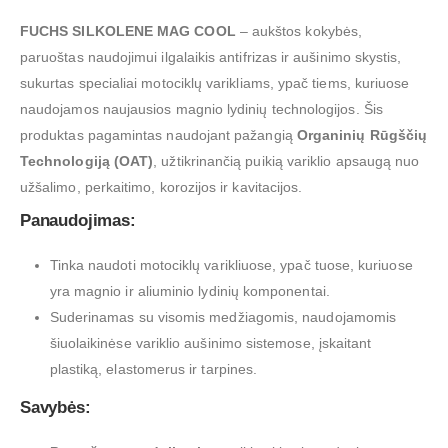
FUCHS SILKOLENE MAG COOL
–
aukštos kokybės,
paruoštas naudojimui ilgalaikis antifrizas ir aušinimo skystis,
sukurtas specialiai motociklų varikliams, ypač tiems, kuriuose
naudojamos naujausios magnio lydinių technologijos.
Šis
produktas pagamintas naudojant pažangią
Organinių Rūgščių
Technologiją (OAT)
, užtikrinančią puikią variklio apsaugą nuo
užšalimo, perkaitimo, korozijos ir kavitacijos.
Panaudojimas:
Tinka naudoti motociklų varikliuose, ypač tuose, kuriuose
yra magnio ir aliuminio lydinių komponentai.
Suderinamas su visomis medžiagomis, naudojamomis
šiuolaikinėse variklio aušinimo sistemose, įskaitant
plastiką, elastomerus ir tarpines.
Savybės: