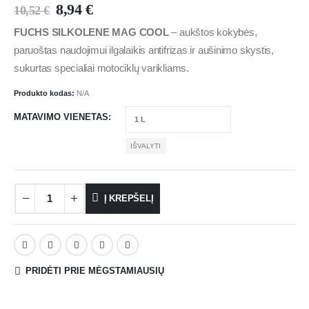
8,94
€
10,52
€
FUCHS SILKOLENE MAG COOL
–
aukštos kokybės,
paruoštas naudojimui ilgalaikis antifrizas ir aušinimo skystis,
sukurtas specialiai motociklų varikliams.
Produkto kodas:
N/A
MATAVIMO VIENETAS
IŠVALYTI
Į KREPŠELĮ
PRIDĖTI PRIE MĖGSTAMIAUSIŲ