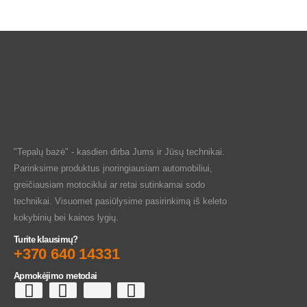
"Tepalų bazė" - kasdien dirba Jums ir Jūsų technikai.
Parinksime produktus įnoringiausiam automobiliui,
greičiausiam motociklui ar retai sutinkamai sodo
technikai. Visuomet pasiūlysime pasirinkimą iš keleto
kokybinių bei kainos lygių.
Turite klausimų?
+370 640 14331
Apmokėjimo metodai