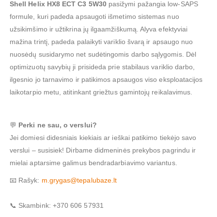
Shell Helix HX8 ECT C3 5W30
pasižymi pažangia low-SAPS
formule, kuri padeda apsaugoti išmetimo sistemas nuo
užsikimšimo ir užtikrina jų ilgaamžiškumą. Alyva efektyviai
mažina trintį, padeda palaikyti variklio švarą ir apsaugo nuo
nuosėdų susidarymo net sudėtingomis darbo sąlygomis. Dėl
optimizuotų savybių ji prisideda prie stabilaus variklio darbo,
ilgesnio jo tarnavimo ir patikimos apsaugos viso eksploatacijos
laikotarpio metu, atitinkant griežtus gamintojų reikalavimus.
💬
Perki ne sau, o verslui?
Jei domiesi didesniais kiekiais ar ieškai patikimo tiekėjo savo
verslui – susisiek! Dirbame didmeninės prekybos pagrindu ir
mielai aptarsime galimus bendradarbiavimo variantus.
📧 Rašyk:
m.grygas@tepalubaze.lt
📞 Skambink: +370 606 57931