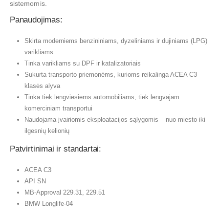
sistemomis.
Panaudojimas:
Skirta moderniems benzininiams, dyzeliniams ir dujiniams (LPG)
varikliams
Tinka varikliams su DPF ir katalizatoriais
Sukurta transporto priemonėms, kurioms reikalinga ACEA C3
klasės alyva
Tinka tiek lengviesiems automobiliams, tiek lengvajam
komerciniam transportui
Naudojama įvairiomis eksploatacijos sąlygomis – nuo miesto iki
ilgesnių kelionių
Patvirtinimai ir standartai:
ACEA C3
API SN
MB-Approval 229.31, 229.51
BMW Longlife-04