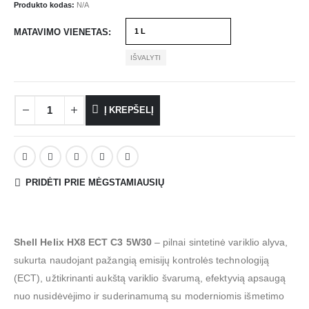
Produkto kodas:
N/A
MATAVIMO VIENETAS
IŠVALYTI
Į KREPŠELĮ
PRIDĖTI PRIE MĖGSTAMIAUSIŲ
Shell Helix HX8 ECT C3 5W30
– pilnai sintetinė variklio alyva,
sukurta naudojant pažangią emisijų kontrolės technologiją
(ECT), užtikrinanti aukštą variklio švarumą, efektyvią apsaugą
nuo nusidėvėjimo ir suderinamumą su moderniomis išmetimo