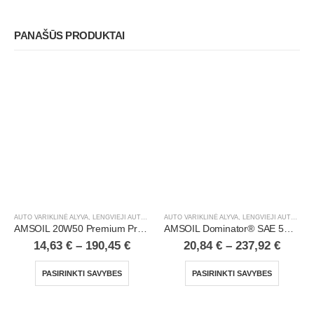
PANAŠŪS PRODUKTAI
AUTO VARIKLINĖ ALYVA
,
LENGVIEJI AUTOMOBILIAI
AUTO VARIKLINĖ ALYVA
,
LENGVIEJI AUTOMOBILIAI
AMSOIL 20W50 Premium Protection 100% Synthetic Motor Oil
AMSOIL Dominator® SAE 5W20 Synthetic Racing Oil
14,63
€
–
190,45
€
20,84
€
–
237,92
€
PASIRINKTI SAVYBES
PASIRINKTI SAVYBES