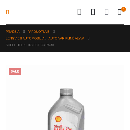
0
PRADŽIA
PARDUOTUVĖ
LENGVIEJI AUTOMOBILIAI
,
AUTO VARIKLINĖ ALYVA
SHELL HELIX HX8 ECT C3 5W30
SALE