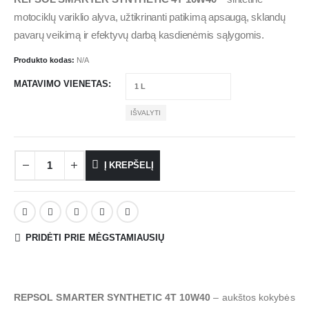
motociklų variklio alyva, užtikrinanti patikimą apsaugą, sklandų
pavarų veikimą ir efektyvų darbą kasdienėmis sąlygomis.
Produkto kodas:
N/A
MATAVIMO VIENETAS
IŠVALYTI
Į KREPŠELĮ
PRIDĖTI PRIE MĖGSTAMIAUSIŲ
REPSOL SMARTER SYNTHETIC 4T 10W40
– aukštos kokybės