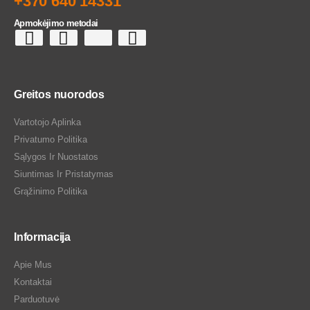
+370 640 14331
Apmokėjimo metodai
Greitos nuorodos
Vartotojo Aplinka
Privatumo Politika
Sąlygos Ir Nuostatos
Siuntimas Ir Pristatymas
Grąžinimo Politika
Informacija
Apie Mus
Kontaktai
Parduotuvė