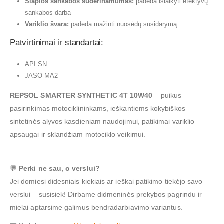
Šlapios sankabos suderinamumas:
padeda išlaikyti efektyvų
sankabos darbą
Variklio švara:
padeda mažinti nuosėdų susidarymą
Patvirtinimai ir standartai:
API SN
JASO MA2
REPSOL SMARTER SYNTHETIC 4T 10W40
– puikus
pasirinkimas motociklininkams, ieškantiems kokybiškos
sintetinės alyvos kasdieniam naudojimui, patikimai variklio
apsaugai ir sklandžiam motociklo veikimui.
💬
Perki ne sau, o verslui?
Jei domiesi didesniais kiekiais ar ieškai patikimo tiekėjo savo
verslui – susisiek! Dirbame didmeninės prekybos pagrindu ir
mielai aptarsime galimus bendradarbiavimo variantus.