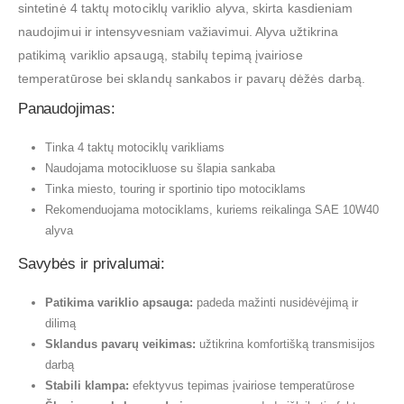
sintetinė 4 taktų motociklų variklio alyva, skirta kasdieniam
naudojimui ir intensyvesniam važiavimui. Alyva užtikrina
patikimą variklio apsaugą, stabilų tepimą įvairiose
temperatūrose bei sklandų sankabos ir pavarų dėžės darbą.
Panaudojimas:
Tinka 4 taktų motociklų varikliams
Naudojama motocikluose su šlapia sankaba
Tinka miesto, touring ir sportinio tipo motociklams
Rekomenduojama motociklams, kuriems reikalinga SAE 10W40
alyva
Savybės ir privalumai:
Patikima variklio apsauga:
padeda mažinti nusidėvėjimą ir
dilimą
Sklandus pavarų veikimas:
užtikrina komfortišką transmisijos
darbą
Stabili klampa:
efektyvus tepimas įvairiose temperatūrose