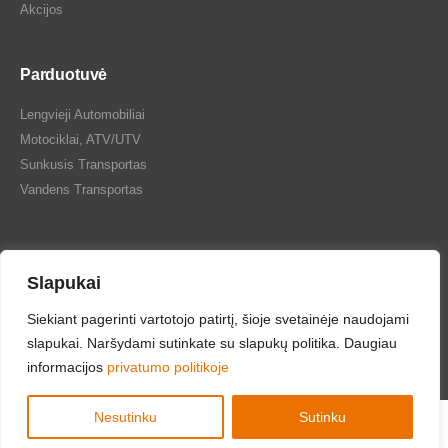
Akcijos
Parduotuvė
Lengvieji Automobiliai
Motociklai, ATV/UTV
Sunkusis Transportas
Vandens Transportas
Slapukai
Siekiant pagerinti vartotojo patirtį, šioje svetainėje naudojami
Tepalų Bazė © 2024 Visos teisės saugomos
slapukai. Naršydami sutinkate su slapukų politika. Daugiau
informacijos
privatumo politikoje
Nesutinku
Sutinku