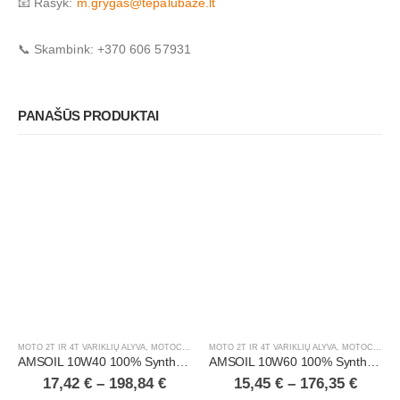
📧 Rašyk:
m.grygas@tepalubaze.lt
📞 Skambink: +370 606 57931
PANAŠŪS PRODUKTAI
MOTO 2T IR 4T VARIKLIŲ ALYVA
,
MOTOCIKLAI, ATV/UTV
MOTO 2T IR 4T VARIKLIŲ ALYVA
,
MOTOCIKLAI, ATV/UTV
AMSOIL 10W40 100% Synthetic ATV/UTV Motor Oil
AMSOIL 10W60 100% Synthetic Dirt Bike Oil
17,42
€
–
198,84
€
15,45
€
–
176,35
€