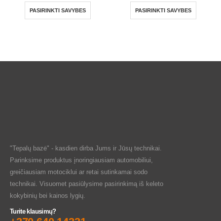
PASIRINKTI SAVYBES
PASIRINKTI SAVYBES
"Tepalų bazė" - kasdien dirba Jums ir Jūsų technikai.
Parinksime produktus įnoringiausiam automobiliui,
greičiausiam motociklui ar retai sutinkamai sodo
technikai. Visuomet pasiūlysime pasirinkimą iš keleto
kokybinių bei kainos lygių.
Turite klausimų?