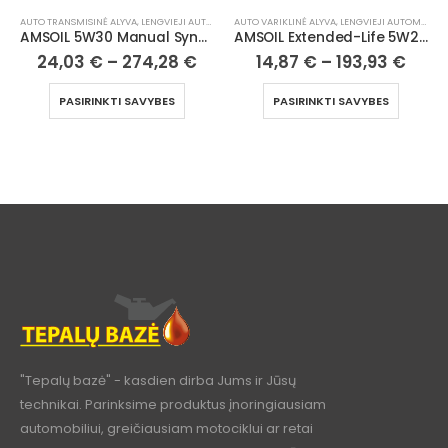
AUTO VARIKLINĖ ALYVA
,
LENGVIEJI AUTOMOBILIAI
AUTO TRANSMISINĖ ALYVA
,
LENGVIEJI AUTOMOBILIAI
AMSOIL Extended-Life 5W20 100% Synthetic Motor Oil
AMSOIL Severe Gear® 75W110 100% Synthetic Gear Lube
14,87
€
–
193,93
€
24,62
€
–
281,07
€
PASIRINKTI SAVYBES
PASIRINKTI SAVYBES
"Tepalų bazė" - kasdien dirba Jums ir Jūsų
technikai. Parinksime produktus įnoringiausiam
automobiliui, greičiausiam motociklui ar retai