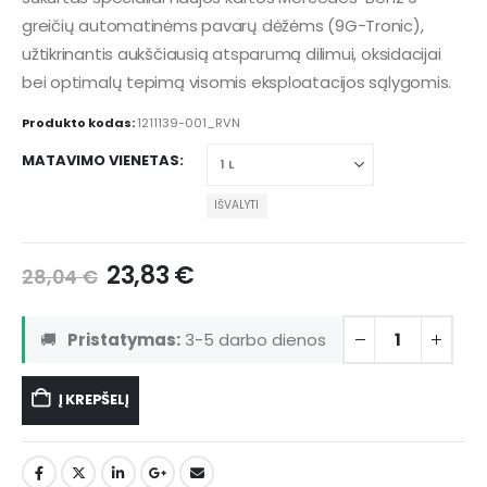
greičių automatinėms pavarų dėžėms (9G-Tronic),
užtikrinantis aukščiausią atsparumą dilimui, oksidacijai
bei optimalų tepimą visomis eksploatacijos sąlygomis.
Produkto kodas:
1211139-001_RVN
MATAVIMO VIENETAS
IŠVALYTI
23,83
€
28,04
€
🚚
Pristatymas:
3-5 darbo dienos
Į KREPŠELĮ