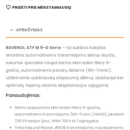
PRIDĖTI PRIE MĖGSTAMIAUSIŲ
APRAŠYMAS
RAVENOL ATF M 9-G Serie
– tai aukštos kokybės
sintetinis automatinėms transmisijoms skirtas skystis,
sukurtas specialiai naujos kartos Mercedes-Benz 9-
greičių automatinėms pavarų dėžėms (9G-Tronic),
užtikrinantis aukščiausią atsparumą dilimui, oksidacijai bei
optimalų tepimą visomis eksploatacijos sąlygomis.
Panaudojimas:
Skirta naujausioms Mercedes-Benz 9-greičių
automatinėms transmisijoms (9G-Tronic / NAG3), įskaitant
725.011 serijos (pvz., W9A 700 ir kt.) agregatus.
Tinka taip pat Nissan JR913E transmisijoms, naudojamoms