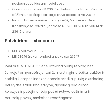
naujesniuose Nissan modeliuose.
Galima naudoti su MB 236.16 reikalavimus atitinkančiomis
dėžėmis, nes ši specifikacija buvo pakeista MB 236.17.
Nenaudoti senesnėse 5- ir 7-greičių Mercedes-Benz
transmisijose, reikalaujančiose MB 236.10, 236.12, 236.14 ar
236.15 alyvų.
Patvirtinimai ir standartai:
MB-Approval 236.17
MB 236.16 (rekomendacija, pakeista 236.17)
RAVENOL ATF M 9-G Serie užtikrina puikų tepimą net
žemoje temperatūroje, turi žemą stingimo tašką, aukštą ir
stabilią klampos indekso charakteristiką, puikią oksidacinę
bei šlyties stabilumo savybę, apsaugą nuo dilimo,
korozijos ir putojimo, taip pat efektyvų aušinimą ir
neutralų poveikį sankabos medžiagoms.