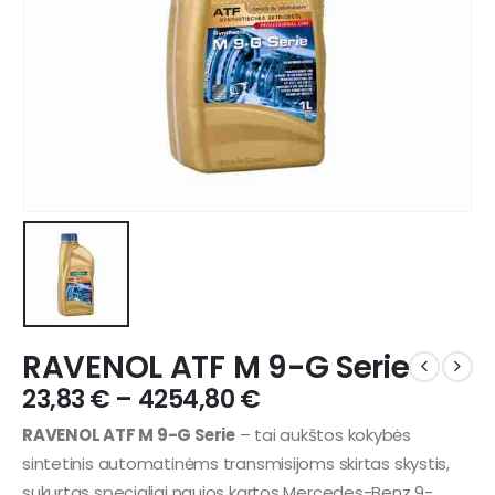
RAVENOL ATF M 9-G Serie
23,83
€
–
4254,80
€
RAVENOL ATF M 9-G Serie
– tai aukštos kokybės
sintetinis automatinėms transmisijoms skirtas skystis,
sukurtas specialiai naujos kartos Mercedes-Benz 9-