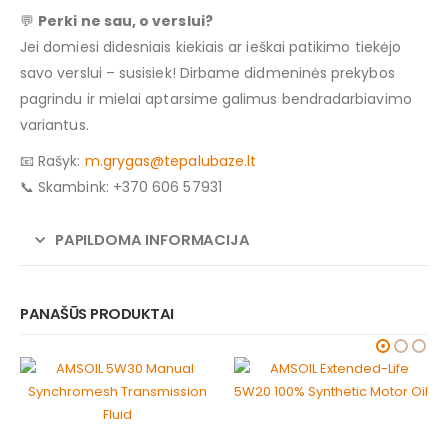
💬
Perki ne sau, o verslui?
Jei domiesi didesniais kiekiais ar ieškai patikimo tiekėjo
savo verslui – susisiek! Dirbame didmeninės prekybos
pagrindu ir mielai aptarsime galimus bendradarbiavimo
variantus.
📧 Rašyk:
m.grygas@tepalubaze.lt
📞 Skambink: +370 606 57931
PAPILDOMA INFORMACIJA
PANAŠŪS PRODUKTAI