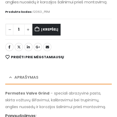
anglies nuosėdų ir korozijos šalinimui prieš montavimą.
Produkto kodas:
12063_PRM
Į KREPŠELĮ
PRIDĖTI PRIE MĖGSTAMIAUSIŲ
APRAŠYMAS
Permatex Valve Grind
– speciali abrazyvinė pasta,
skirta vožtuvų šlifavimui, kalibravimui bei trupinimų,
anglies nuosėdų ir korozijos šalinimui prieš montavimą.
Panaudojimas: