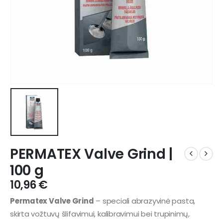
PERMATEX Valve Grind |
100 g
10,96
€
Permatex Valve Grind
– speciali abrazyvinė pasta,
skirta vožtuvų šlifavimui, kalibravimui bei trupinimų,