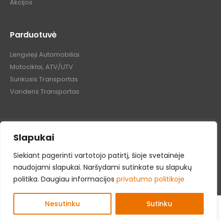
Akcijos
Parduotuvė
Lengvieji Automobiliai
Motociklai, ATV/UTV
Sunkusis Transportas
Vandens Transportas
Slapukai
Tepalų Bazė © 2024 Visos teisės saugomos
Siekiant pagerinti vartotojo patirtį, šioje svetainėje
naudojami slapukai. Naršydami sutinkate su slapukų
politika. Daugiau informacijos
privatumo politikoje
Nesutinku
Sutinku