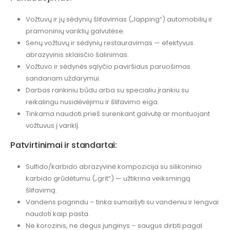
Vožtuvų ir jų sėdynių šlifavimas („lapping“) automobilių ir
pramoninių variklių galvutėse.
Senų vožtuvų ir sėdynių restauravimas — efektyvus
abrazyvinis sklaisčio šalinimas.
Vožtuvo ir sėdynės sąlyčio paviršiaus paruošimas
sandariam uždarymui.
Darbas rankiniu būdu arba su specialiu įrankiu su
reikalingu nusidėvėjimu ir šlifavimo eiga.
Tinkama naudoti prieš surenkant galvutę ar montuojant
vožtuvus į variklį.
Patvirtinimai ir standartai:
Sulfido/karbido abrazyvinė kompozicija su silikoninio
karbido grūdėtumu („grit“) — užtikrina veiksmingą
šlifavimą.
Vandens pagrindu – tinka sumaišyti su vandeniu ir lengvai
naudoti kaip pasta.
Ne korozinis, ne degus junginys – saugus dirbti pagal