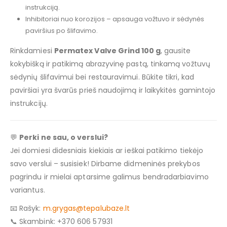
instrukciją.
Inhibitoriai nuo korozijos – apsauga vožtuvo ir sėdynės
paviršius po šlifavimo.
Rinkdamiesi
Permatex Valve Grind 100 g
, gausite
kokybišką ir patikimą abrazyvinę pastą, tinkamą vožtuvų
sėdynių šlifavimui bei restauravimui. Būkite tikri, kad
paviršiai yra švarūs prieš naudojimą ir laikykitės gamintojo
instrukcijų.
💬
Perki ne sau, o verslui?
Jei domiesi didesniais kiekiais ar ieškai patikimo tiekėjo
savo verslui – susisiek! Dirbame didmeninės prekybos
pagrindu ir mielai aptarsime galimus bendradarbiavimo
variantus.
📧 Rašyk:
m.grygas@tepalubaze.lt
📞 Skambink: +370 606 57931