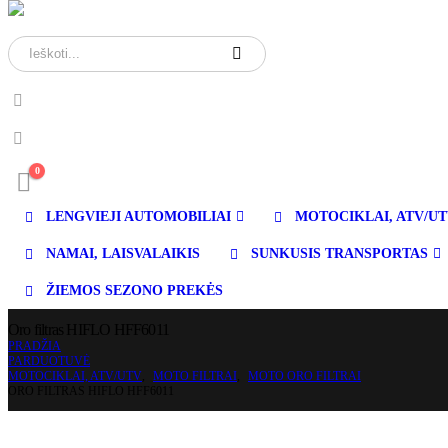
0
LENGVIEJI AUTOMOBILIAI
MOTOCIKLAI, ATV/U
NAMAI, LAISVALAIKIS
SUNKUSIS TRANSPORTAS
ŽIEMOS SEZONO PREKĖS
Oro filtras HIFLO HFF6011
PRADŽIA
PARDUOTUVĖ
MOTOCIKLAI, ATV/UTV
,
MOTO FILTRAI
,
MOTO ORO FILTRAI
ORO FILTRAS HIFLO HFF6011