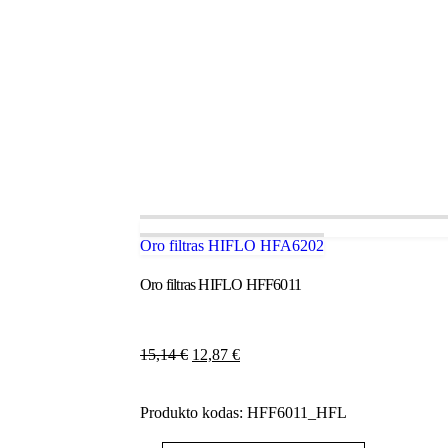
Oro filtras HIFLO HFA6202
Oro filtras HIFLO HFF6011
15,14
€
12,87
€
Produkto kodas:
HFF6011_HFL