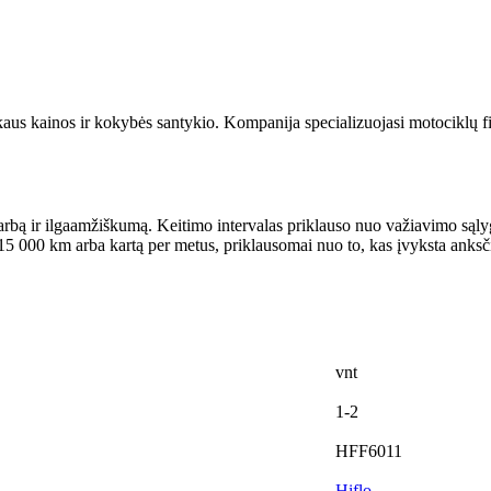
kaus kainos ir kokybės santykio. Kompanija specializuojasi motociklų fil
o darbą ir ilgaamžiškumą. Keitimo intervalas priklauso nuo važiavimo są
5 000 km arba kartą per metus, priklausomai nuo to, kas įvyksta anksč
vnt
1-2
HFF6011
Hiflo