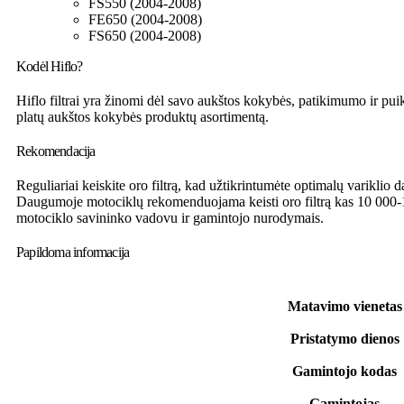
FS550 (2004-2008)
FE650 (2004-2008)
FS650 (2004-2008)
Kodėl Hiflo?
Hiflo filtrai yra žinomi dėl savo aukštos kokybės, patikimumo ir pui
platų aukštos kokybės produktų asortimentą.
Rekomendacija
Reguliariai keiskite oro filtrą, kad užtikrintumėte optimalų varikli
Daugumoje motociklų rekomenduojama keisti oro filtrą kas 10 000-1
motociklo savininko vadovu ir gamintojo nurodymais.
Papildoma informacija
Matavimo vienetas
Pristatymo dienos
Gamintojo kodas
Gamintojas