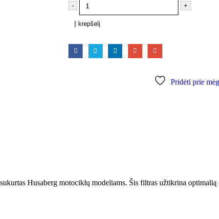
-
+
Į krepšelį
Pridėti prie mė
ukurtas Husaberg motociklų modeliams. Šis filtras užtikrina optimalią or