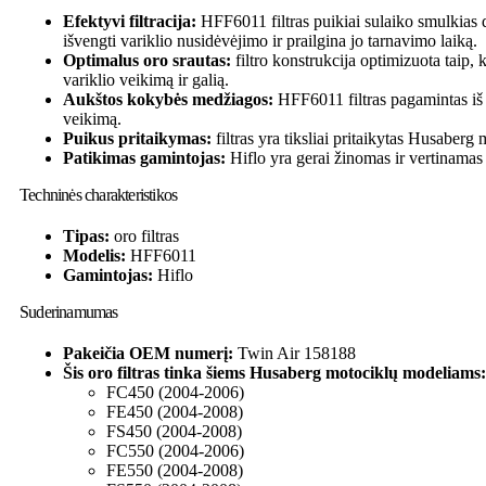
Efektyvi filtracija:
HFF6011 filtras puikiai sulaiko smulkias da
išvengti variklio nusidėvėjimo ir prailgina jo tarnavimo laiką.
Optimalus oro srautas:
filtro konstrukcija optimizuota taip,
variklio veikimą ir galią.
Aukštos kokybės medžiagos:
HFF6011 filtras pagamintas iš tv
veikimą.
Puikus pritaikymas:
filtras yra tiksliai pritaikytas Husaberg
Patikimas gamintojas:
Hiflo yra gerai žinomas ir vertinamas
Techninės charakteristikos
Tipas:
oro filtras
Modelis:
HFF6011
Gamintojas:
Hiflo
Suderinamumas
Pakeičia OEM numerį:
Twin Air 158188
Šis oro filtras tinka šiems Husaberg motociklų modeliams:
FC450 (2004-2006)
FE450 (2004-2008)
FS450 (2004-2008)
FC550 (2004-2006)
FE550 (2004-2008)