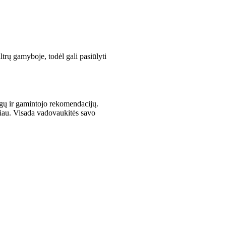
trų gamyboje, todėl gali pasiūlyti
lygų ir gamintojo rekomendacijų.
iau. Visada vadovaukitės savo