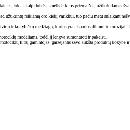
leles, tokias kaip dulkės, smėlis ir kitos priemaišos, užtikrindamas švar
 kad užtikrintų reikiamą oro kiekį varikliui, tuo pačiu metu sulaikant ne
irtų ir kokybiškų medžiagų, kurios yra atsparios dilimui ir korozijai. Tai
 motociklų modeliams, todėl jį lengva sumontuoti ir pakeisti.
 motociklų filtrų gamintojas, garsėjantis savo aukšta produktų kokybe i