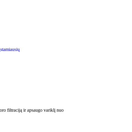
gstamiausių
o filtraciją ir apsaugo variklį nuo