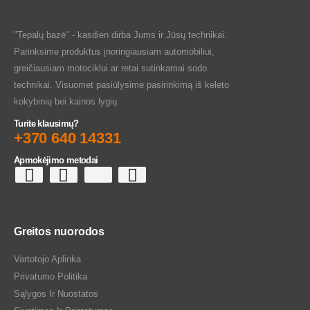
"Tepalų bazė" - kasdien dirba Jums ir Jūsų technikai.
Parinksime produktus įnoringiausiam automobiliui,
greičiausiam motociklui ar retai sutinkamai sodo
technikai. Visuomet pasiūlysime pasirinkimą iš keleto
kokybinių bei kainos lygių.
Turite klausimų?
+370 640 14331
Apmokėjimo metodai
Greitos nuorodos
Vartotojo Aplinka
Privatumo Politika
Sąlygos Ir Nuostatos