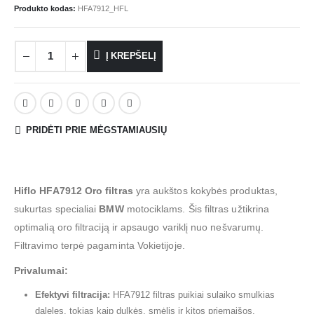
Produkto kodas:
HFA7912_HFL
Į KREPŠELĮ
PRIDĖTI PRIE MĖGSTAMIAUSIŲ
Hiflo HFA7912 Oro filtras
yra aukštos kokybės produktas,
sukurtas specialiai
BMW
motociklams. Šis filtras užtikrina
optimalią oro filtraciją ir apsaugo variklį nuo nešvarumų.
Filtravimo terpė pagaminta Vokietijoje.
Privalumai:
Efektyvi filtracija:
HFA7912 filtras puikiai sulaiko smulkias
daleles, tokias kaip dulkės, smėlis ir kitos priemaišos,