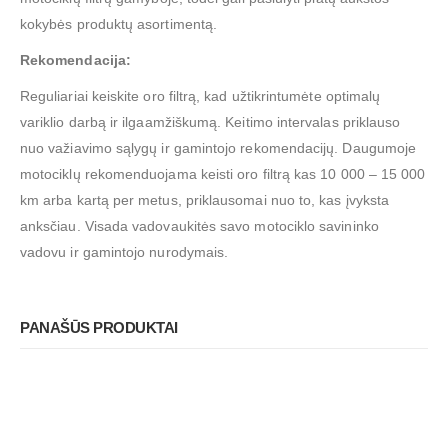
kokybės produktų asortimentą.
Rekomendacija:
Reguliariai keiskite oro filtrą, kad užtikrintumėte optimalų
variklio darbą ir ilgaamžiškumą. Keitimo intervalas priklauso
nuo važiavimo sąlygų ir gamintojo rekomendacijų. Daugumoje
motociklų rekomenduojama keisti oro filtrą kas 10 000 – 15 000
km arba kartą per metus, priklausomai nuo to, kas įvyksta
anksčiau. Visada vadovaukitės savo motociklo savininko
vadovu ir gamintojo nurodymais.
PANAŠŪS PRODUKTAI