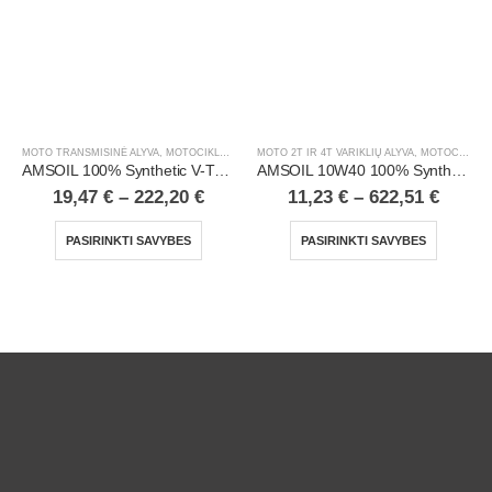
MOTO TRANSMISINĖ ALYVA
,
MOTOCIKLAI, ATV/UTV
MOTO 2T IR 4T VARIKLIŲ ALYVA
,
MOTOCIKLAI, ATV/UTV
AMSOIL 100% Synthetic V-Twin Transmission Fluid
AMSOIL 10W40 100% Synthetic 4T Performance Motorcycle Oil
19,47
€
–
222,20
€
11,23
€
–
622,51
€
PASIRINKTI SAVYBES
PASIRINKTI SAVYBES