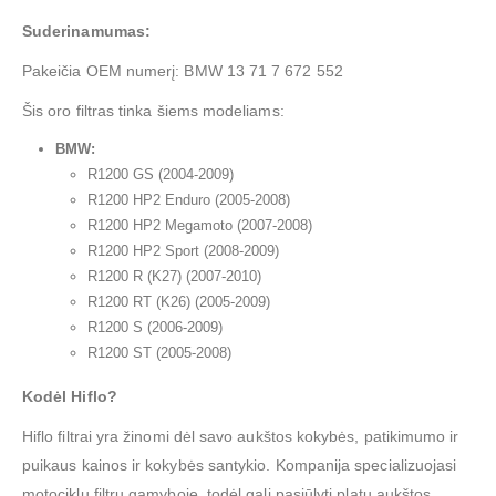
Suderinamumas:
Pakeičia OEM numerį: BMW 13 71 7 672 552
Šis oro filtras tinka šiems modeliams:
BMW:
R1200 GS (2004-2009)
R1200 HP2 Enduro (2005-2008)
R1200 HP2 Megamoto (2007-2008)
R1200 HP2 Sport (2008-2009)
R1200 R (K27) (2007-2010)
R1200 RT (K26) (2005-2009)
R1200 S (2006-2009)
R1200 ST (2005-2008)
Kodėl Hiflo?
Hiflo filtrai yra žinomi dėl savo aukštos kokybės, patikimumo ir
puikaus kainos ir kokybės santykio. Kompanija specializuojasi
motociklų filtrų gamyboje, todėl gali pasiūlyti platų aukštos