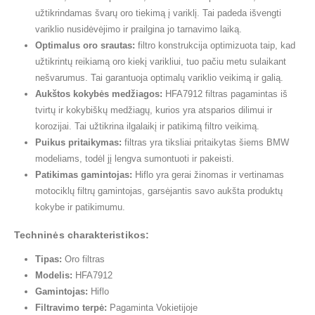
užtikrindamas švarų oro tiekimą į variklį. Tai padeda išvengti
variklio nusidėvėjimo ir prailgina jo tarnavimo laiką.
Optimalus oro srautas:
filtro konstrukcija optimizuota taip, kad
užtikrintų reikiamą oro kiekį varikliui, tuo pačiu metu sulaikant
nešvarumus. Tai garantuoja optimalų variklio veikimą ir galią.
Aukštos kokybės medžiagos:
HFA7912 filtras pagamintas iš
tvirtų ir kokybiškų medžiagų, kurios yra atsparios dilimui ir
korozijai. Tai užtikrina ilgalaikį ir patikimą filtro veikimą.
Puikus pritaikymas:
filtras yra tiksliai pritaikytas šiems BMW
modeliams, todėl jį lengva sumontuoti ir pakeisti.
Patikimas gamintojas:
Hiflo yra gerai žinomas ir vertinamas
motociklų filtrų gamintojas, garsėjantis savo aukšta produktų
kokybe ir patikimumu.
Techninės charakteristikos:
Tipas:
Oro filtras
Modelis:
HFA7912
Gamintojas:
Hiflo
Filtravimo terpė:
Pagaminta Vokietijoje