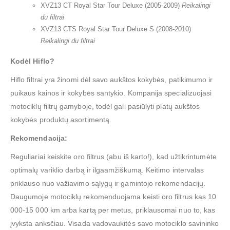
XVZ13 CT Royal Star Tour Deluxe (2005-2009)
Reikalingi
du filtrai
XVZ13 CTS Royal Star Tour Deluxe S (2008-2010)
Reikalingi du filtrai
Kodėl Hiflo?
Hiflo filtrai yra žinomi dėl savo aukštos kokybės, patikimumo ir
puikaus kainos ir kokybės santykio. Kompanija specializuojasi
motociklų filtrų gamyboje, todėl gali pasiūlyti platų aukštos
kokybės produktų asortimentą.
Rekomendacija:
Reguliariai keiskite oro filtrus (abu iš karto!), kad užtikrintumėte
optimalų variklio darbą ir ilgaamžiškumą. Keitimo intervalas
priklauso nuo važiavimo sąlygų ir gamintojo rekomendacijų.
Daugumoje motociklų rekomenduojama keisti oro filtrus kas 10
000-15 000 km arba kartą per metus, priklausomai nuo to, kas
įvyksta anksčiau. Visada vadovaukitės savo motociklo savininko