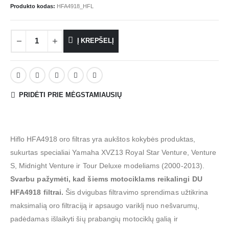
Produkto kodas:
HFA4918_HFL
Į KREPŠELĮ
PRIDĖTI PRIE MĖGSTAMIAUSIŲ
Hiflo HFA4918 oro filtras yra aukštos kokybės produktas,
sukurtas specialiai Yamaha XVZ13 Royal Star Venture, Venture
S, Midnight Venture ir Tour Deluxe modeliams (2000-2013).
Svarbu pažymėti, kad šiems motociklams reikalingi DU
HFA4918 filtrai.
Šis dvigubas filtravimo sprendimas užtikrina
maksimalią oro filtraciją ir apsaugo variklį nuo nešvarumų,
padėdamas išlaikyti šių prabangių motociklų galią ir