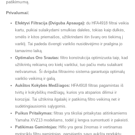
patikimumą.
Privalumai:
Efektyvi Filtracija (Dviguba Apsauga):
du HFA4918 filtrai veikia
kartu, puikiai sulaikydami smulkias daleles, tokias kaip dulkės,
smėlis ir kitos priemaišos, užtikrindami itin švarų oro tiekimą į
variklį. Tai padeda išvengti variklio nusidėvėjimo ir prailgina jo
tarnavimo laiką.
Optimalus Oro Srautas:
filtro konstrukcija optimizuota taip, kad
užtikrintų reikiamą oro kiekį varikliui, tuo pačiu metu sulaikant
nešvarumus. Ši dviguba filtravimo sistema garantuoja optimalų
variklio veikimą ir galią.
Aukštos Kokybės Medžiagos:
HFA4918 filtras pagamintas iš
tvirtų ir kokybiškų medžiagų, kurios yra atsparios dilimui ir
korozijai. Tai užtikrina ilgalaikį ir patikimą filtro veikimą net ir
sudėtingiausiomis sąlygomis.
Puikus Pritaikymas:
filtras yra tiksliai pritaikytas atitinkamiems
Yamaha XVZ13 modeliams, todėl jį lengva sumontuoti ir pakeisti.
Patikimas Gamintojas:
Hiflo yra gerai žinomas ir vertinamas
motociklų filtrų gamintojas, garsėjantis savo aukšta produktų