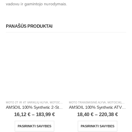
vadovu ir gamintojo nurodymais.
PANAŠŪS PRODUKTAI
MOTO 2T IR 4T VARIKLIŲ ALYVA
,
MOTOCIKLAI, ATV/UTV
MOTO TRANSMISINĖ ALYVA
,
MOTOCIKLAI, ATV/UTV
AMSOIL 100% Synthetic 2-Stroke Injector Oil
AMSOIL 100% Synthetic ATV/UTV Transmission & Differential Fluid
16,12
€
–
183,99
€
18,40
€
–
220,38
€
PASIRINKTI SAVYBES
PASIRINKTI SAVYBES