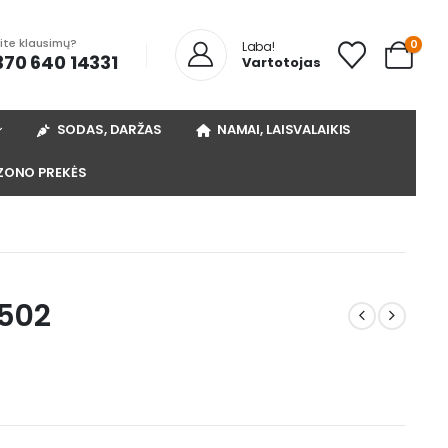
rite klausimų?
0
Laba!
370 640 14331
Vartotojas
SODAS, DARŽAS
NAMAI, LAISVALAIKIS
ZONO PREKĖS
3502