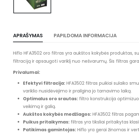
APRAŠYMAS
PAPILDOMA INFORMACIJA
Hiflo HFA3502 oro filtras yra aukštos kokybės produktas, s
filtraciją ir apsaugoti variklį nuo nešvarumų. Šis filtras g
Privalumai:
Efektyvi filtracija:
HFA3502 filtras puikiai sulaiko smul
variklio nusidėvėjimo ir prailgina jo tarnavimo laiką.
Optimalus oro srautas:
filtro konstrukcija optimizuo
veikimą ir galią.
Aukštos kokybės medžiagos:
HFA3502 filtras pagamint
Puikus pritaikymas:
filtras yra tiksliai pritaikytas k
Patikimas gamintojas:
Hiflo yra gerai žinomas ir ve