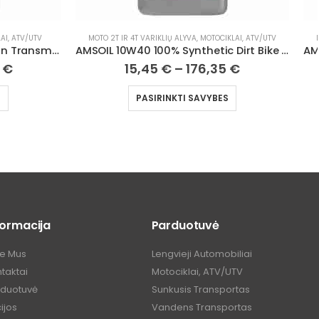
KLAI, ATV/UTV
MOTO 2T IR 4T VARIKLIŲ ALYVA
,
MOTOCIKLAI, ATV/UTV
AMSOIL 10W40 100% Synthetic Dirt Bike Oil
AMSOIL SAE 60 100% Synthetic V-Twin Motorcycle Oil
5
€
19,47
€
–
233,40
€
S
PASIRINKTI SAVYBES
formacija
Parduotuvė
ie Mus
Lengvieji Automobiliai
taktai
Motociklai, ATV/UTV
rduotuvė
Sunkusis Transportas
ijos
Vandens Transportas