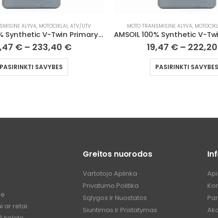
SMISINĖ ALYVA
,
MOTOCIKLAI, ATV/UTV
MOTO 2T IR 4T VARIKLIŲ ALYVA
,
MOTOCI
AMSOIL 100% Synthetic V-Twin Transmission Fluid
9,47
€
–
222,20
€
15,45
€
–
176,3
PASIRINKTI SAVYBES
PASIRINKTI SAVYBE
Greitos nuorodos
In
Vartotojo Aplinka
Ap
Privatumo Politika
Kon
me
Sąlygos Ir Nuostatos
Pa
 ar retai
Siuntimas Ir Pristatymas
Akc
š keleto