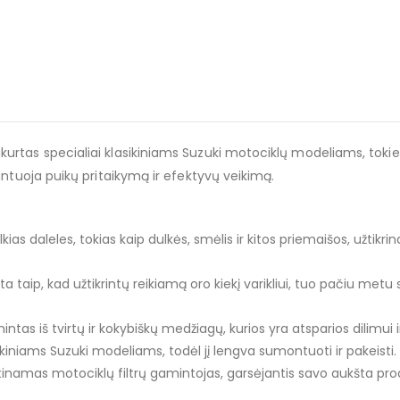
ukurtas specialiai klasikiniams Suzuki motociklų modeliams, tokie
arantuoja puikų pritaikymą ir efektyvų veikimą.
kias daleles, tokias kaip dulkės, smėlis ir kitos priemaišos, užtikr
ta taip, kad užtikrintų reikiamą oro kiekį varikliui, tuo pačiu met
as iš tvirtų ir kokybiškų medžiagų, kurios yra atsparios dilimui ir ko
lasikiniams Suzuki modeliams, todėl jį lengva sumontuoti ir pakeisti.
rtinamas motociklų filtrų gamintojas, garsėjantis savo aukšta pr