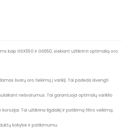
ms kaip GSX550 ir GS650, siekiant užtikrinti optimalią oro
indamas švarų oro tiekimą į variklį. Tai padeda išvengti
u sulaikant nešvarumus. Tai garantuoja optimalų variklio
rozijai. Tai užtikrina ilgalaikį ir patikimą filtro veikimą.
oduktų kokybe ir patikimumu.