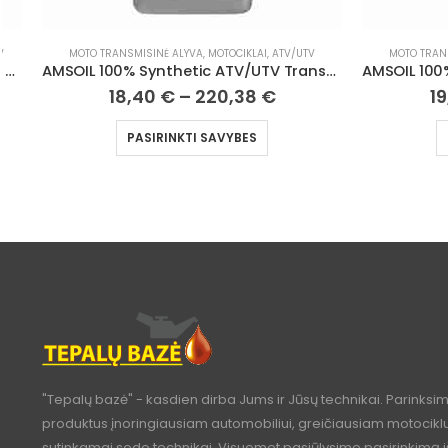
MOTO TRANSMISINĖ ALYVA
,
MOTOCIKLAI, ATV/UTV
MOTO TRAN
AMSOIL 100% Synthetic ATV/UTV Transmission & Differential Fluid
AMSOIL 100% Synthetic V-Twin Primary Fluid
19,47
€
–
233,40
€
1
PASIRINKTI SAVYBES
"Tepalų bazė" - kasdien dirba Jums ir Jūsų technikai. Parinksi
produktus įnoringiausiam automobiliui, greičiausiam motociklui
sutinkamai sodo technikai. Visuomet pasiūlysime pasirinkimą i