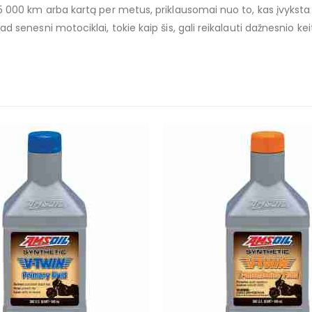
15 000 km arba kartą per metus, priklausomai nuo to, kas įvykst
 senesni motociklai, tokie kaip šis, gali reikalauti dažnesnio keit