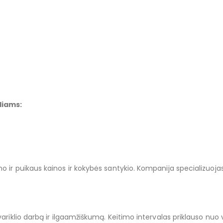
liams:
mo ir puikaus kainos ir kokybės santykio. Kompanija specializuojas
lų variklio darbą ir ilgaamžiškumą. Keitimo intervalas priklauso