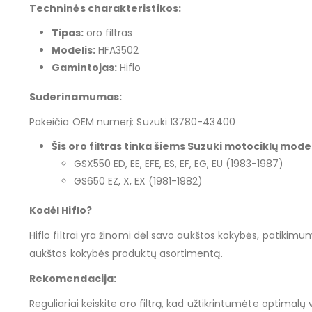
Techninės charakteristikos:
Tipas:
oro filtras
Modelis:
HFA3502
Gamintojas:
Hiflo
Suderinamumas:
Pakeičia OEM numerį: Suzuki 13780-43400
Šis oro filtras tinka šiems Suzuki motociklų mode
GSX550 ED, EE, EFE, ES, EF, EG, EU (1983-1987)
GS650 EZ, X, EX (1981-1982)
Kodėl Hiflo?
Hiflo filtrai yra žinomi dėl savo aukštos kokybės, patikimu
aukštos kokybės produktų asortimentą.
Rekomendacija:
Reguliariai keiskite oro filtrą, kad užtikrintumėte optima