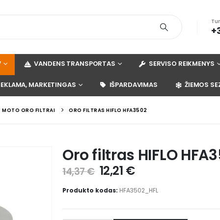
Tu
+
V
VANDENS TRANSPORTAS
SERVISO REIKMENYS
REKLAMA, MARKETINGAS
IŠPARDAVIMAS
ŽIEMOS SE
MOTO ORO FILTRAI
ORO FILTRAS HIFLO HFA3502
Oro filtras HIFLO HFA
12,21
€
14,37
€
Produkto kodas:
HFA3502_HFL