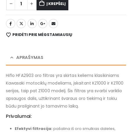
Į KREPŠELĮ
PRIDĖTI PRIE MĖGSTAMIAUSIŲ
APRAŠYMAS
Hiflo HFA2903 oro filtras yra skirtas keliems klasikiniams
Kawasaki motociklų modeliams, įskaitant KZ1000 ir KZ1100
serijas, taip pat Z1000 modelį. Šis filtras yra svarbi variklio
apsaugos dalis, užtikrinant švaraus oro tiekimą ir tokiu
būdu prailginant jo tarnavimo laiką.
Privalumai:
Efektyvi filtracija:
pašalina iš oro smulkias daleles,