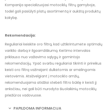
Kompanija specializuojasi motociklų filtrų gamyboje,
todėl gali pasiūlyti platų asortimentą ir aukštą produktų
kokybę.
Rekomendacija:
Reguliariai keiskite oro filtrą, kad užtikrintumėte optimalų
variklio darbą ir ilgaamžiškumą. Keitimo intervalas
priklauso nuo važiavimo sąlygų ir gamintojo
rekomendacijų. Ypač svarbu reguliariai tikrinti ir prireikus
keisti oro filtrą važinėjant dulkėtomis ar smėlingomis
vietovėmis. Atsižvelgiant į motociklo amžių,
rekomenduojama atidžiai stebėti filtro būklę ir keisti jį
anksčiau, nei gali būti nurodyta šiuolaikinių motociklų
priežiūros vadovuose.
PAPILDOMA INFORMACIJA