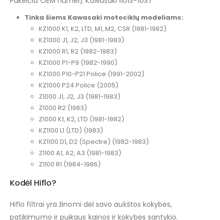
Pakeičia OEM numerį: Kawasaki 11013-1037
Tinka šiems Kawasaki motociklų modeliams:
KZ1000 K1, K2, LTD, M1, M2, CSR (1981-1982)
KZ1000 J1, J2, J3 (1981-1983)
KZ1000 R1, R2 (1982-1983)
KZ1000 P1-P9 (1982-1990)
KZ1000 P10-P21 Police (1991-2002)
KZ1000 P24 Police (2005)
Z1000 J1, J2, J3 (1981-1983)
Z1000 R2 (1983)
Z1000 K1, K2, LTD (1981-1982)
KZ1100 L1 (LTD) (1983)
KZ1100 D1, D2 (Spectre) (1982-1983)
Z1100 A1, A2, A3 (1981-1983)
Z1100 R1 (1984-1986)
Kodėl Hiflo?
Hiflo filtrai yra žinomi dėl savo aukštos kokybės,
patikimumo ir puikaus kainos ir kokybės santykio.