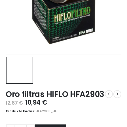
Oro filtras HIFLO HFA2903
10,94
€
12,87
€
Produkto kodas:
HFA2903_HFL