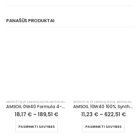
PANAŠŪS PRODUKTAI
MOTO 2T IR 4T VARIKLIŲ ALYVA
,
MOTOCIKLAI, ATV/UTV
MOTO 2T IR 4T VARIKLIŲ ALYVA
,
MOTOCIKLAI, ATV/UTV
AMSOIL 0W40 Formula 4-Stroke® Powersports Synthetic Motor Oil
AMSOIL 10W40 100% Synthetic 4T Performance Motorcycle Oil
18,17
€
–
189,51
€
11,23
€
–
622,51
€
PASIRINKTI SAVYBES
PASIRINKTI SAVYBES