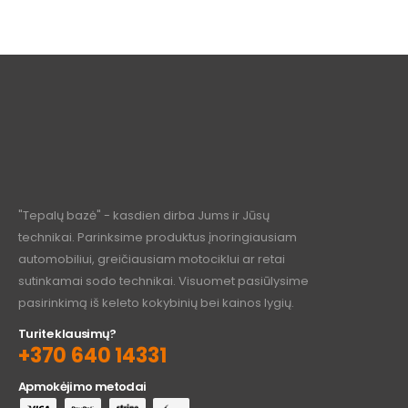
"Tepalų bazė" - kasdien dirba Jums ir Jūsų
technikai. Parinksime produktus įnoringiausiam
automobiliui, greičiausiam motociklui ar retai
sutinkamai sodo technikai. Visuomet pasiūlysime
pasirinkimą iš keleto kokybinių bei kainos lygių.
Turite klausimų?
+370 640 14331
Apmokėjimo metodai