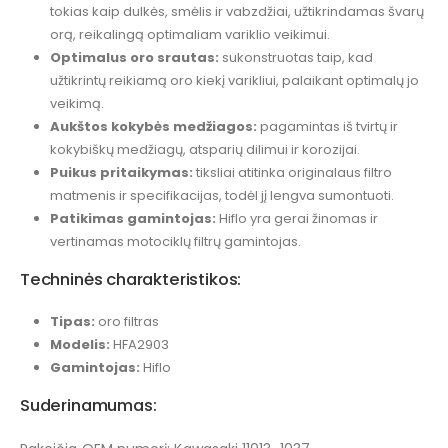
tokias kaip dulkės, smėlis ir vabzdžiai, užtikrindamas švarų
orą, reikalingą optimaliam variklio veikimui.
Optimalus oro srautas:
sukonstruotas taip, kad
užtikrintų reikiamą oro kiekį varikliui, palaikant optimalų jo
veikimą.
Aukštos kokybės medžiagos:
pagamintas iš tvirtų ir
kokybiškų medžiagų, atsparių dilimui ir korozijai.
Puikus pritaikymas:
tiksliai atitinka originalaus filtro
matmenis ir specifikacijas, todėl jį lengva sumontuoti.
Patikimas gamintojas:
Hiflo yra gerai žinomas ir
vertinamas motociklų filtrų gamintojas.
Techninės charakteristikos:
Tipas:
oro filtras
Modelis:
HFA2903
Gamintojas:
Hiflo
Suderinamumas: