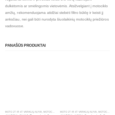
dulkėtomis ar smėlingomis vietovėmis. Atsižvelgiant į motociklo
amžių, rekomenduojama atidžiai stebėti filtro būklę ir keisti jį
anksčiau, nei gali būti nurodyta šiuolaikinių motociklų priežiūros
vadovuose.
PANAŠŪS PRODUKTAI
MOTO 2T IR 4T VARIKLIŲ ALYVA
,
MOTOCIKLAI, ATV/UTV
MOTO 2T IR 4T VARIKLIŲ ALYVA
,
MOTOCIKLAI, ATV/UTV