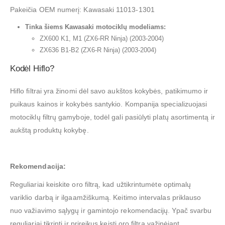
Pakeičia OEM numerį: Kawasaki 11013-1301
Tinka šiems Kawasaki motociklų modeliams:
ZX600 K1, M1 (ZX6-RR Ninja) (2003-2004)
ZX636 B1-B2 (ZX6-R Ninja) (2003-2004)
Kodėl Hiflo?
Hiflo filtrai yra žinomi dėl savo aukštos kokybės, patikimumo ir
puikaus kainos ir kokybės santykio. Kompanija specializuojasi
motociklų filtrų gamyboje, todėl gali pasiūlyti platų asortimentą ir
aukštą produktų kokybę.
Rekomendacija:
Reguliariai keiskite oro filtrą, kad užtikrintumėte optimalų
variklio darbą ir ilgaamžiškumą. Keitimo intervalas priklauso
nuo važiavimo sąlygų ir gamintojo rekomendacijų. Ypač svarbu
reguliariai tikrinti ir prireikus keisti oro filtrą važinėjant