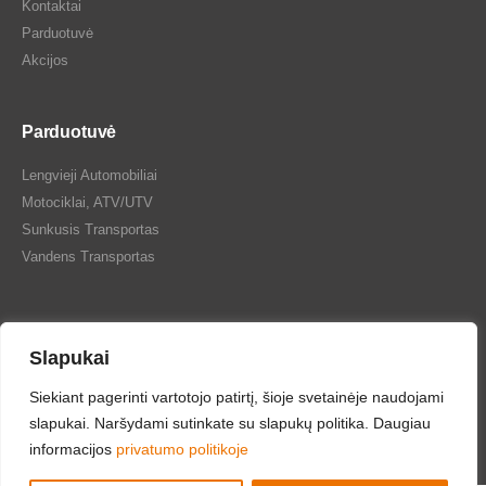
Kontaktai
Parduotuvė
Akcijos
Parduotuvė
Lengvieji Automobiliai
Motociklai, ATV/UTV
Sunkusis Transportas
Vandens Transportas
Slapukai
Tepalų Bazė © 2024 Visos teisės saugomos
Siekiant pagerinti vartotojo patirtį, šioje svetainėje naudojami
slapukai. Naršydami sutinkate su slapukų politika. Daugiau
informacijos
privatumo politikoje