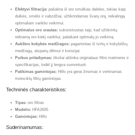
Efektyvi filtracija:
pašalina iš oro smulkias daleles, tokias kaip
dulkės, smėlis ir vabzdžiai, užtikrindamas švarų orą, reikalingą
optimaliam variklio veikimui.
Optimalus oro srautas:
sukonstruotas taip, kad užtikrintų
reikiamą oro kiekį varikliui, palaikant optimalų jo veikimą.
Aukštos kokybės medžiagos:
pagamintas iš tvirtų ir kokybiškų
medžiagų, atsparių dilimui ir korozijai.
Puikus pritaikymas:
tiksliai atitinka originalaus filtro matmenis ir
specifikacijas, todėl jį lengva sumontuoti.
Patikimas gamintojas:
Hiflo yra gerai žinomas ir vertinamas
motociklų filtrų gamintojas.
Techninės charakteristikos:
Tipas:
oro filtras
Modelis:
HFA2605
Gamintojas:
Hiflo
Suderinamumas: