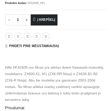
Produkto kodas:
HFA2605_HFL
Į KREPŠELĮ
PRIDĖTI PRIE MĖGSTAMIAUSIŲ
Hiflo HFA2605 oro filtras yra skirtas dviem Kawasaki motociklų
modeliams: ZX600 K1, M1 (ZX6-RR Ninja) ir ZX636 B1-B2
(ZX6-R Ninja). Abu šie modeliai yra gaminami 2003-2004
metais. Šis filtras atlieka svarbų vaidmenį variklio apsaugoje,
užtikrindamas švaraus oro tiekimą ir tokiu būdu prailginant jo
tarnavimo laiką.
Privalumai: