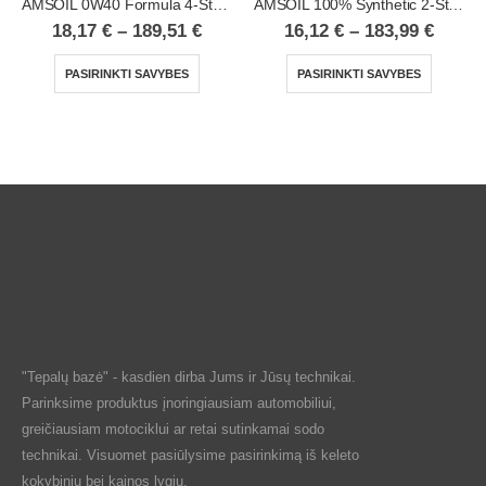
AMSOIL 0W40 Formula 4-Stroke® Powersports Synthetic Motor Oil
AMSOIL 100% Synthetic 2-Stroke Injector Oil
18,17
€
–
189,51
€
16,12
€
–
183,99
€
PASIRINKTI SAVYBES
PASIRINKTI SAVYBES
"Tepalų bazė" - kasdien dirba Jums ir Jūsų technikai.
Parinksime produktus įnoringiausiam automobiliui,
greičiausiam motociklui ar retai sutinkamai sodo
technikai. Visuomet pasiūlysime pasirinkimą iš keleto
kokybinių bei kainos lygių.