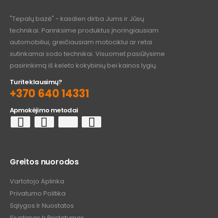
"Tepalų bazė" - kasdien dirba Jums ir Jūsų
technikai. Parinksime produktus įnoringiausiam
automobiliui, greičiausiam motociklui ar retai
sutinkamai sodo technikai. Visuomet pasiūlysime
pasirinkimą iš keleto kokybinių bei kainos lygių.
Turite klausimų?
+370 640 14331
Apmokėjimo metodai
Greitos nuorodos
Vartotojo Aplinka
Privatumo Politika
Sąlygos Ir Nuostatos
Siuntimas Ir Pristatymas