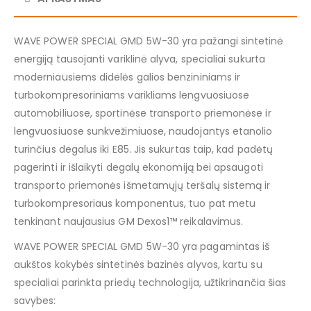
WAVE POWER SPECIAL GMD 5W-30 yra pažangi sintetinė
energiją tausojanti variklinė alyva, specialiai sukurta
moderniausiems didelės galios benzininiams ir
turbokompresoriniams varikliams lengvuosiuose
automobiliuose, sportinėse transporto priemonėse ir
lengvuosiuose sunkvežimiuose, naudojantys etanolio
turinčius degalus iki E85. Jis sukurtas taip, kad padėtų
pagerinti ir išlaikyti degalų ekonomiją bei apsaugoti
transporto priemonės išmetamųjų teršalų sistemą ir
turbokompresoriaus komponentus, tuo pat metu
tenkinant naujausius GM Dexos1™ reikalavimus.
WAVE POWER SPECIAL GMD 5W-30 yra pagamintas iš
aukštos kokybės sintetinės bazinės alyvos, kartu su
specialiai parinkta priedų technologija, užtikrinančia šias
savybes: