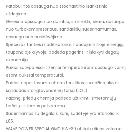
Patobulinta apsauga nuo stochastinio išankstinio
uždegimo
Geresnė apsauga nuo dumblo, stūmoklių švara, apsauga
nuo turbokompresoriaus, sandariklių suderinamumas,
apsauga nuo nusidėvėjimo
Specialūs trinties modifikatoriai, naudojami šioje energiją
taupančioje alyvoje, padeda pagerinti ir išlaikyti degalų
ekonomiją.
Puikiai sutepa esant žemai temperatūrai ir apsaugo variklį
esant aukštai temperatūrai.
Puikios nepastovumo charakteristikos sumažina alyvos
sąnaudas ir angliavandenių taršą (LOJ).
Pažangi priedų chemija padeda užtikrinti išmetamųjų
teršalų sistemos patvarumą.
Suderinamas su degalais, kurių sudėtyje yra etanolio iki
E85.
WAVE POWER SPECIAL GMD 5W-30 atitinka šiuos veikimo