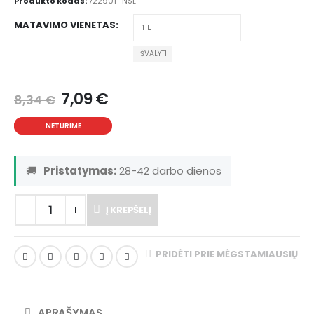
Produkto kodas:
722901_NSL
MATAVIMO VIENETAS
IŠVALYTI
7,09
€
8,34
€
NETURIME
🚚
Pristatymas:
28-42 darbo dienos
Į KREPŠELĮ
PRIDĖTI PRIE MĖGSTAMIAUSIŲ
APRAŠYMAS