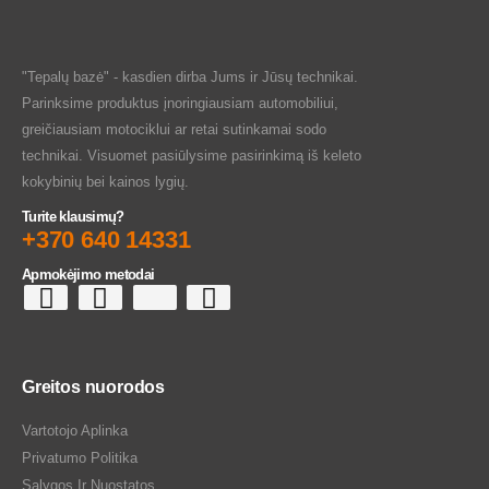
"Tepalų bazė" - kasdien dirba Jums ir Jūsų technikai.
Parinksime produktus įnoringiausiam automobiliui,
greičiausiam motociklui ar retai sutinkamai sodo
technikai. Visuomet pasiūlysime pasirinkimą iš keleto
kokybinių bei kainos lygių.
Turite klausimų?
+370 640 14331
Apmokėjimo metodai
Greitos nuorodos
Vartotojo Aplinka
Privatumo Politika
Sąlygos Ir Nuostatos