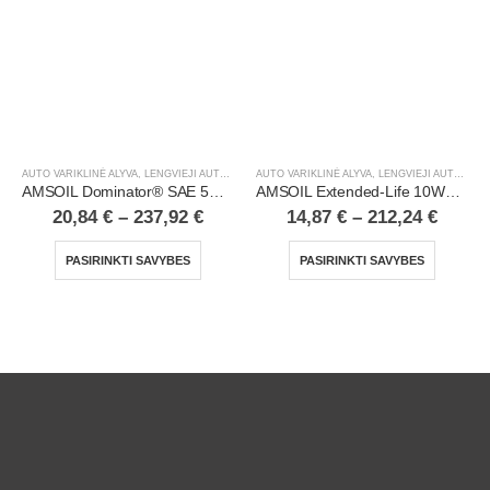
AUTO VARIKLINĖ ALYVA
,
LENGVIEJI AUTOMOBILIAI
AUTO VARIKLINĖ ALYVA
,
LENGVIEJI AUTOMOBILIAI
AMSOIL Dominator® SAE 5W20 Synthetic Racing Oil
AMSOIL Extended-Life 10W40 100% Synthetic Motor Oil
20,84
€
–
237,92
€
14,87
€
–
212,24
€
PASIRINKTI SAVYBES
PASIRINKTI SAVYBES