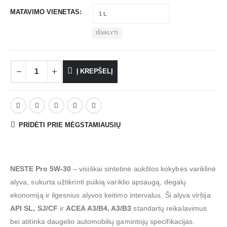
MATAVIMO VIENETAS
IŠVALYTI
Į KREPŠELĮ
PRIDĖTI PRIE MĖGSTAMIAUSIŲ
NESTE Pro 5W-30
–
visiškai sintetinė aukštos kokybės variklinė
alyva, sukurta užtikrinti puikią variklio apsaugą, degalų
ekonomiją ir ilgesnius alyvos keitimo intervalus.
Ši alyva viršija
API SL, SJ/CF
ir
ACEA A3/B4, A3/B3
standartų reikalavimus
bei atitinka daugelio automobilių gamintojų specifikacijas.