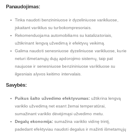
Panaudojimas:
Tinka naudoti benzininiuose ir dyzeliniuose varikliuose,
įskaitant variklius su turbokompresoriais.
Rekomenduojama automobiliams su katalizatoriais,
užtikrinant lengvą užvedimą ir efektyvų veikimą.
Galima naudoti senesniuose dyzeliniuose varikliuose, kurie
neturi išmetamųjų dujų apdorojimo sistemų, taip pat
naujuose ir senesniuose benzininiuose varikliuose su
ilgesniais alyvos keitimo intervalais.
Savybės:
Puikus šalto užvedimo efektyvumas:
užtikrina lengvą
variklio užvedimą net esant žemai temperatūrai,
sumažinant variklio dėvėjimąsi užvedimo metu.
Degalų ekonomija:
sumažina variklio vidinę trintį,
padedant efektyviau naudoti degalus ir mažinti išmetamųjų