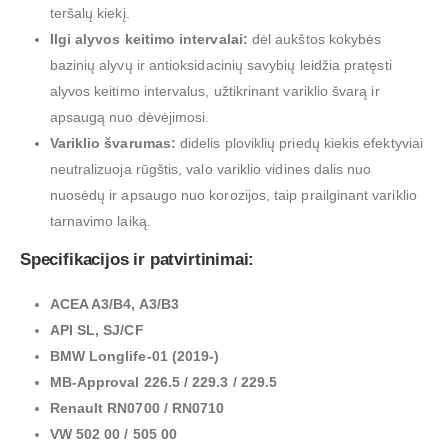
teršalų kiekį.
Ilgi alyvos keitimo intervalai:
dėl aukštos kokybės
bazinių alyvų ir antioksidacinių savybių leidžia pratęsti
alyvos keitimo intervalus, užtikrinant variklio švarą ir
apsaugą nuo dėvėjimosi.
Variklio švarumas:
didelis ploviklių priedų kiekis efektyviai
neutralizuoja rūgštis, valo variklio vidines dalis nuo
nuosėdų ir apsaugo nuo korozijos, taip prailginant variklio
tarnavimo laiką.
Specifikacijos ir patvirtinimai:
ACEA A3/B4, A3/B3
API SL, SJ/CF
BMW Longlife-01 (2019-)
MB-Approval 226.5 / 229.3 / 229.5
Renault RN0700 / RN0710
VW 502 00 / 505 00