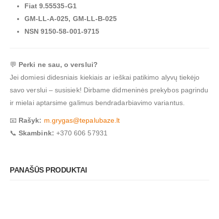
Fiat 9.55535-G1
GM-LL-A-025, GM-LL-B-025
NSN 9150-58-001-9715
💬
Perki ne sau, o verslui?
Jei domiesi didesniais kiekiais ar ieškai patikimo alyvų tiekėjo
savo verslui – susisiek! Dirbame didmeninės prekybos pagrindu
ir mielai aptarsime galimus bendradarbiavimo variantus.
📧
Rašyk:
m.grygas@tepalubaze.lt
📞
Skambink:
+370 606 57931
PANAŠŪS PRODUKTAI