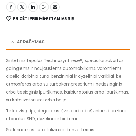
PRIDĖTI PRIE MĖGSTAMIAUSIŲ
APRAŠYMAS
Sintetinis tepalas Technosynthese®, specialiai sukurtas
galingiems ir naujausiems automobiliams, varomiems
didelio darbinio tūrio benzininiai ir dyzeliniai varikliai, be
atmosferos arba su turbokompresoriumi, netiesioginis
arba tiesioginis įpurškimas, karbiuratorius arba įpurškimas,
su katalizatoriumi arba be jo.
Tinka visų tipų degalams: švino arba bešviniam benzinui,
etanoliui, SND, dyzelinui ir biokurui.
Suderinamas su kataliziniais konverteriais.