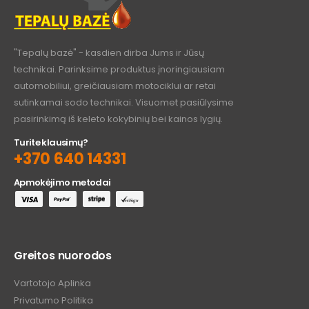
technikai. Parinksime produktus įnoringiausiam
automobiliui, greičiausiam motociklui ar retai
sutinkamai sodo technikai. Visuomet pasiūlysime
pasirinkimą iš keleto kokybinių bei kainos lygių.
Turite klausimų?
+370 640 14331
Apmokėjimo metodai
Greitos nuorodos
Vartotojo Aplinka
Privatumo Politika
Sąlygos Ir Nuostatos
Siuntimas Ir Pristatymas
Grąžinimo Politika