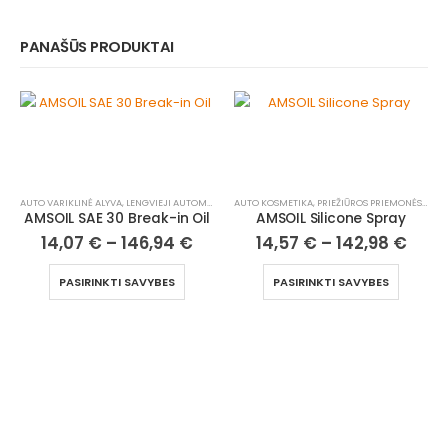
PANAŠŪS PRODUKTAI
AUTO VARIKLINĖ ALYVA
,
LENGVIEJI AUTOMOBILIAI
,
SERVICE KITA
,
SERVICE KITOS TEPIMO PRIEMO
AUTO KOSMETIKA, PRIEŽIŪROS PRIEMONĖS
,
LENG
AMSOIL SAE 30 Break-in Oil
AMSOIL Silicone Spray
14,07
€
–
146,94
€
14,57
€
–
142,98
€
PASIRINKTI SAVYBES
PASIRINKTI SAVYBES