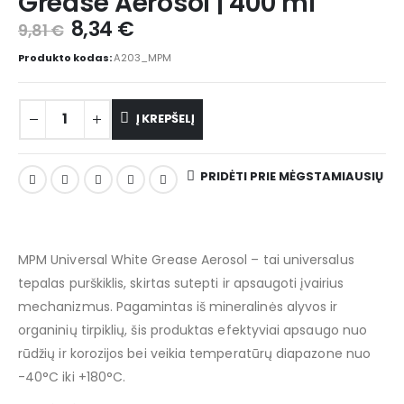
Grease Aerosol | 400 ml
8,34
€
9,81
€
Produkto kodas:
A203_MPM
Į KREPŠELĮ
PRIDĖTI PRIE MĖGSTAMIAUSIŲ
MPM Universal White Grease Aerosol – tai universalus
tepalas purškiklis, skirtas sutepti ir apsaugoti įvairius
mechanizmus. Pagamintas iš mineralinės alyvos ir
organinių tirpiklių, šis produktas efektyviai apsaugo nuo
rūdžių ir korozijos bei veikia temperatūrų diapazone nuo
-40°C iki +180°C.