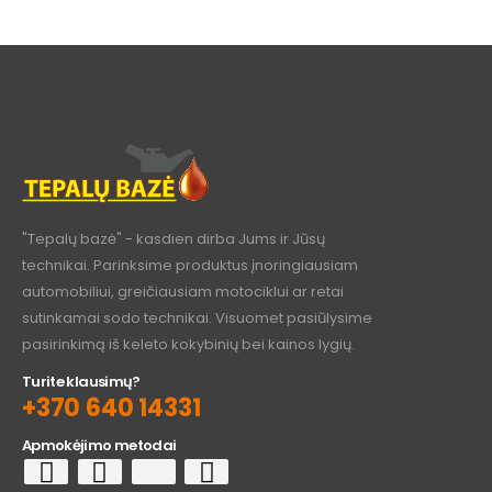
"Tepalų bazė" - kasdien dirba Jums ir Jūsų
technikai. Parinksime produktus įnoringiausiam
automobiliui, greičiausiam motociklui ar retai
sutinkamai sodo technikai. Visuomet pasiūlysime
pasirinkimą iš keleto kokybinių bei kainos lygių.
Turite klausimų?
+370 640 14331
Apmokėjimo metodai