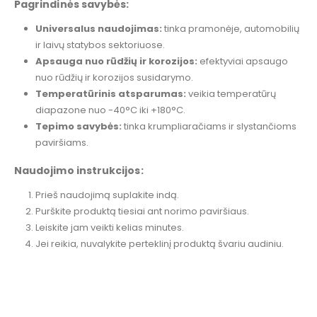
Pagrindinės savybės:
Universalus naudojimas:
tinka pramonėje, automobilių
ir laivų statybos sektoriuose.
Apsauga nuo rūdžių ir korozijos:
efektyviai apsaugo
nuo rūdžių ir korozijos susidarymo.
Temperatūrinis atsparumas:
veikia temperatūrų
diapazone nuo -40°C iki +180°C.
Tepimo savybės:
tinka krumpliaračiams ir slystančioms
paviršiams.
Naudojimo instrukcijos:
Prieš naudojimą suplakite indą.
Purškite produktą tiesiai ant norimo paviršiaus.
Leiskite jam veikti kelias minutes.
Jei reikia, nuvalykite perteklinį produktą švariu audiniu.