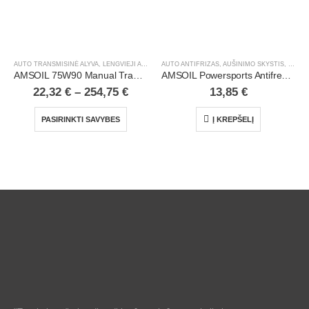
AUTO TRANSMISINĖ ALYVA
,
LENGVIEJI AUTOMOBILIAI
AUTO ANTIFRIZAS, AUŠINIMO SKYSTIS
,
LENGV
AMSOIL 75W90 Manual Transmission & Transaxle Gear Lube
AMSOIL Powersports Antifreeze & Coolant | 1 qt
22,32
€
–
254,75
€
13,85
€
PASIRINKTI SAVYBES
Į KREPŠELĮ