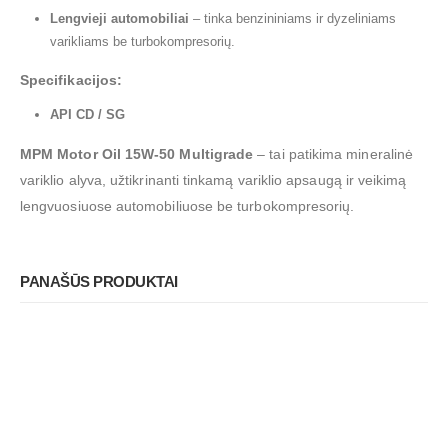
Lengvieji automobiliai
–
tinka benzininiams ir dyzeliniams
varikliams be turbokompresorių.
Specifikacijos:
API CD / SG
MPM Motor Oil 15W-50 Multigrade
–
tai patikima mineralinė
variklio alyva, užtikrinanti tinkamą variklio apsaugą ir veikimą
lengvuosiuose automobiliuose be turbokompresorių.
PANAŠŪS PRODUKTAI