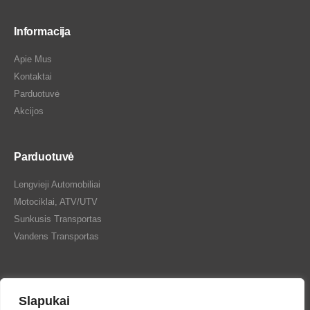
Informacija
Apie Mus
Kontaktai
Parduotuvė
Akcijos
Parduotuvė
Lengvieji Automobiliai
Motociklai, ATV/UTV
Sunkusis Transportas
Vandens Transportas
Slapukai