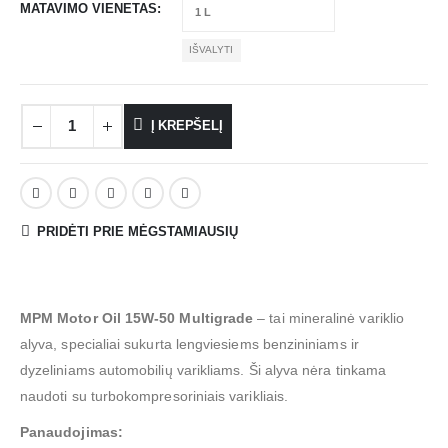
MATAVIMO VIENETAS
IŠVALYTI
Į KREPŠELĮ
PRIDĖTI PRIE MĖGSTAMIAUSIŲ
MPM Motor Oil 15W-50 Multigrade
– tai mineralinė variklio
alyva, specialiai sukurta lengviesiems benzininiams ir
dyzeliniams automobilių varikliams.
Ši alyva nėra tinkama
naudoti su turbokompresoriniais varikliais.
Panaudojimas: