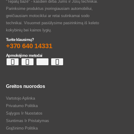
"Tepalų bazė" - kasdien dirba Jums ir Jūsų technikai.
Parinksime produktus įnoringiausiam automobiliui,
greičiausiam motociklui ar retai sutinkamai sodo
technikai. Visuomet pasiūlysime pasirinkimą iš keleto
kokybinių bei kainos lygių.
Turite klausimų?
+370 640 14331
Apmokėjimo metodai
Greitos nuorodos
Vartotojo Aplinka
Privatumo Politika
Sąlygos Ir Nuostatos
Siuntimas Ir Pristatymas
Grąžinimo Politika