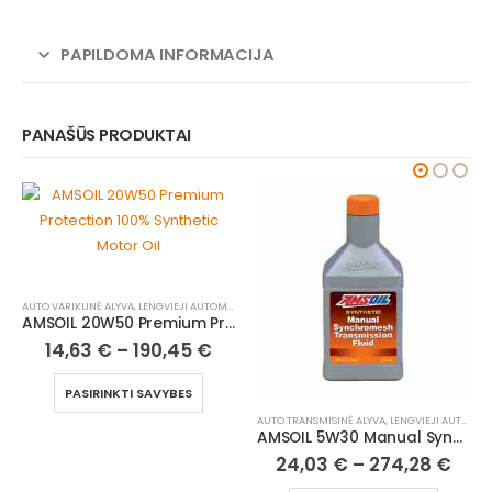
PAPILDOMA INFORMACIJA
PANAŠŪS PRODUKTAI
AUTOMOBILIAI
AUTO VARIKLINĖ ALYVA
,
LENGVIEJI AUTOM
AMSOIL 20W50 Premium Protection 100% Synthetic Motor Oil
45
€
15,29
€
–
229,42
ES
PASIRINKTI SAVYBES
AUTO TRANSMISINĖ ALYVA
,
LENGVIEJI AUTOMOBILIAI
AMSOIL 5W30 Manual Synchromesh Transmission Fluid
24,03
€
–
274,28
€