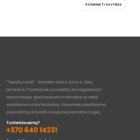
PASIRINKTI SAVYBES
"Tepalų bazė" - kasdien dirba Jums ir Jūsų
technikai. Parinksime produktus įnoringiausiam
automobiliui, greičiausiam motociklui ar retai
sutinkamai sodo technikai. Visuomet pasiūlysime
pasirinkimą iš keleto kokybinių bei kainos lygių.
Turite klausimų?
+370 640 14331