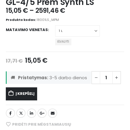
GL-4/5 Prem Synth LS
15,05
€
–
2591,46
€
Produkto kodas:
18001LS_MPM
MATAVIMO VIENETAS
IŠVALYTI
15,05
€
17,71
€
🚚
Pristatymas:
3-5 darbo dienos
Į KREPŠELĮ
PRIDĖTI PRIE MĖGSTAMIAUSIŲ