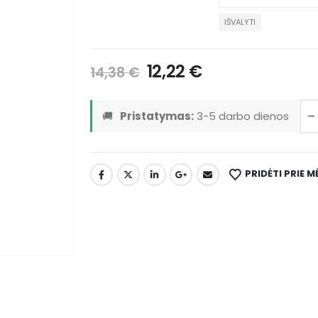
IŠVALYTI
12,22
€
14,38
€
🚚
Pristatymas:
3-5 darbo dienos
PRIDĖTI PRIE 