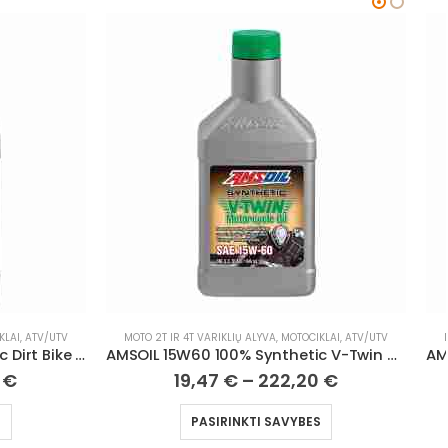
KLAI, ATV/UTV
MOTO 2T IR 4T VARIKLIŲ ALYVA
,
MOTOCIKLAI, ATV/UTV
AMSOIL 15W60 100% Synthetic V-Twin Motorcycle Oil
AMSOIL 20W50 100% Synthetic 4T Performance Motorcycle Oil
0
€
11,23
€
–
128,14
€
S
PASIRINKTI SAVYBES