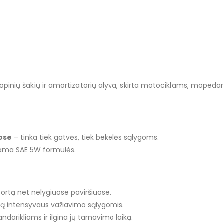
pinių šakių ir amortizatorių alyva, skirta motociklams, mopedam
ose
– tinka tiek gatvės, tiek bekelės sąlygoms.
jama SAE 5W formulės.
fortą net nelygiuose paviršiuose.
ją intensyvaus važiavimo sąlygomis.
darikliams ir ilgina jų tarnavimo laiką.