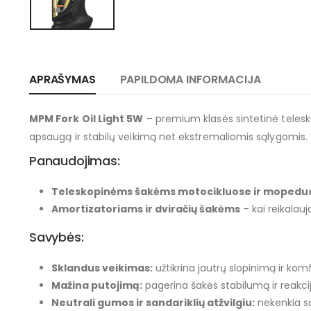
APRAŠYMAS
PAPILDOMA INFORMACIJA
MPM Fork Oil Light 5W
– premium klasės sintetinė telesko
apsaugą ir stabilų veikimą net ekstremaliomis sąlygomis.
Panaudojimas:
Teleskopinėms šakėms motocikluose ir mopedu
Amortizatoriams ir dviračių šakėms
– kai reikalau
Savybės:
Sklandus veikimas:
užtikrina jautrų slopinimą ir kom
Mažina putojimą:
pagerina šakės stabilumą ir reakci
Neutrali gumos ir sandariklių atžvilgiu:
nekenkia san