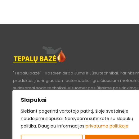
"Tepalų bazė" - kasdien dirba Jums ir Jūsų technikai. Parinksi
produktus įnoringiausiam automobiliui, greičiausiam motociklui
sutinkamai sodo technikai. Visuomet pasiūlysime pasirinkimą i
kokybinių bei kainos lygių.
Slapukai
Turite klausimų?
Apmokėjimo metodai
Siekiant pagerinti vartotojo patirtį, šioje svetainėje
+370 640 14331
naudojami slapukai. Naršydami sutinkate su slapukų
politika. Daugiau informacijos
privatumo politikoje