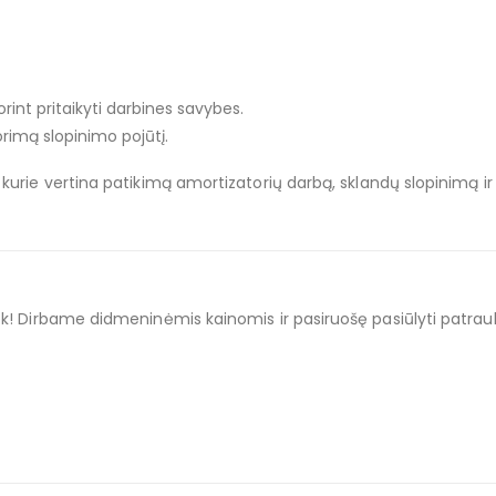
int pritaikyti darbines savybes.
rimą slopinimo pojūtį.
ms, kurie vertina patikimą amortizatorių darbą, sklandų slopinimą
siek! Dirbame didmeninėmis kainomis ir pasiruošę pasiūlyti patra