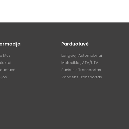
formacija
Parduotuvė
ie Mus
Lengvieji Automobiliai
taktai
Motociklai, ATV/UTV
rduotuvė
Sunkusis Transportas
ijos
Vandens Transportas