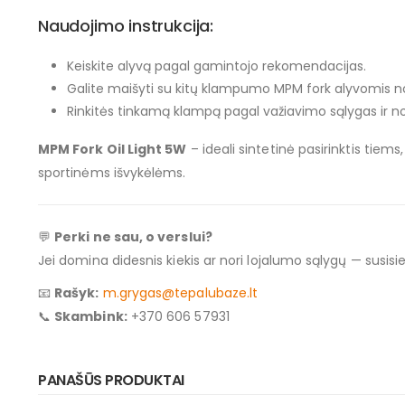
Naudojimo instrukcija:
Keiskite alyvą pagal gamintojo rekomendacijas.
Galite maišyti su kitų klampumo MPM fork alyvomis nor
Rinkitės tinkamą klampą pagal važiavimo sąlygas ir no
MPM Fork Oil Light 5W
– ideali sintetinė pasirinktis tie
sportinėms išvykėlėms.
💬
Perki ne sau, o verslui?
Jei domina didesnis kiekis ar nori lojalumo sąlygų — susi
📧
Rašyk:
m.grygas@tepalubaze.lt
📞
Skambink:
+370 606 57931
PANAŠŪS PRODUKTAI