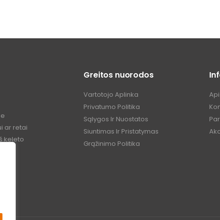
Greitos nuorodos
In
Vartotojo Aplinka
Ap
Privatumo Politika
Kon
me
Sąlygos Ir Nuostatos
Pa
 ar retai
Siuntimas Ir Pristatymas
Akc
š keleto
Grąžinimo Politika