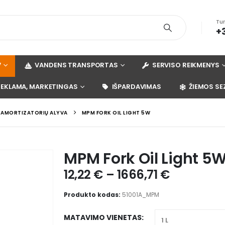
Tu
+
V
VANDENS TRANSPORTAS
SERVISO REIKMENYS
REKLAMA, MARKETINGAS
IŠPARDAVIMAS
ŽIEMOS SE
R AMORTIZATORIŲ ALYVA
MPM FORK OIL LIGHT 5W
MPM Fork Oil Light 5
12,22
€
–
1666,71
€
Produkto kodas:
51001A_MPM
MATAVIMO VIENETAS