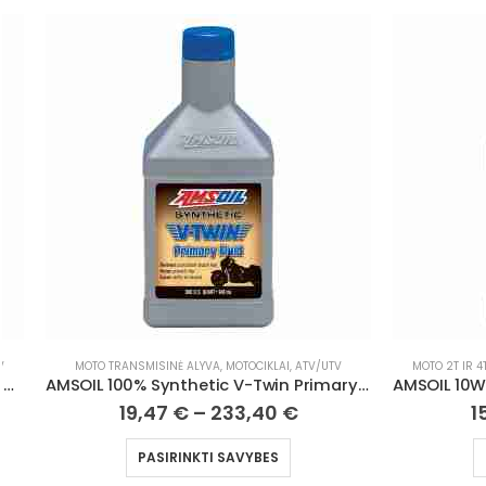
MOTO 2T IR 4T VARIKLIŲ ALYVA
,
MOTOCIKLAI, ATV/UTV
MOTO 2T IR 4
AMSOIL 100% Synthetic V-Twin Primary Fluid
AMSOIL 10W50 100% Synthetic Dirt Bike Oil
15,45
€
–
161,26
€
1
PASIRINKTI SAVYBES