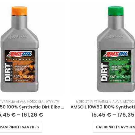
T VARIKLIŲ ALYVA
,
MOTOCIKLAI, ATV/UTV
MOTO 2T IR 4T VARIKLIŲ ALYVA
,
MOTOCI
AMSOIL 10W60 100% Synthetic Dirt Bike Oil
5,45
€
–
176,35
€
19,47
€
–
222,2
PASIRINKTI SAVYBES
PASIRINKTI SAVYBE