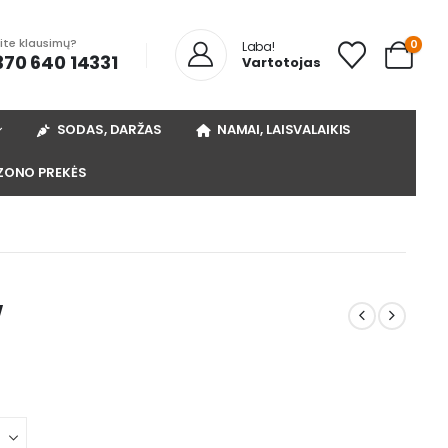
rite klausimų?
0
Laba!
370 640 14331
Vartotojas
SODAS, DARŽAS
NAMAI, LAISVALAIKIS
ZONO PREKĖS
W