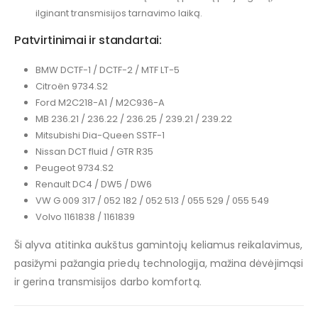
ilginant transmisijos tarnavimo laiką.
Patvirtinimai ir standartai:
BMW DCTF-1 / DCTF-2 / MTF LT-5
Citroën 9734.S2
Ford M2C218-A1 / M2C936-A
MB 236.21 / 236.22 / 236.25 / 239.21 / 239.22
Mitsubishi Dia-Queen SSTF-1
Nissan DCT fluid / GTR R35
Peugeot 9734.S2
Renault DC4 / DW5 / DW6
VW G 009 317 / 052 182 / 052 513 / 055 529 / 055 549
Volvo 1161838 / 1161839
Ši alyva atitinka aukštus gamintojų keliamus reikalavimus,
pasižymi pažangia priedų technologija, mažina dėvėjimąsi
ir gerina transmisijos darbo komfortą.