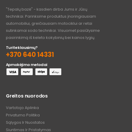
"Tepalų bazė" - kasdien dirba Jums ir Jūsų
technikai. Parinksime produktus įnoringiausiam
automobiliui, greičiausiam motociklui ar retai
sutinkamai sodo technikai. Visuomet pasiūlysime
pasirinkimą iš keleto kokybinių bei kainos lygių.
Turite klausimų?
+370 640 14331
Apmokėjimo metodai
Greitos nuorodos
Vartotojo Aplinka
Privatumo Politika
Sąlygos Ir Nuostatos
Siuntimas Ir Pristatymas