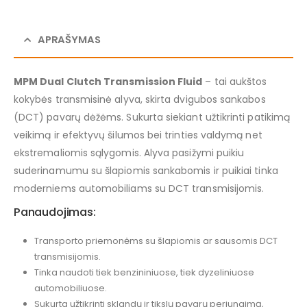
APRAŠYMAS
MPM Dual Clutch Transmission Fluid
– tai aukštos
kokybės transmisinė alyva, skirta dvigubos sankabos
(DCT) pavarų dėžėms. Sukurta siekiant užtikrinti patikimą
veikimą ir efektyvų šilumos bei trinties valdymą net
ekstremaliomis sąlygomis. Alyva pasižymi puikiu
suderinamumu su šlapiomis sankabomis ir puikiai tinka
moderniems automobiliams su DCT transmisijomis.
Panaudojimas:
Transporto priemonėms su šlapiomis ar sausomis DCT
transmisijomis.
Tinka naudoti tiek benzininiuose, tiek dyzeliniuose
automobiliuose.
Sukurta užtikrinti sklandų ir tikslų pavarų perjungimą,