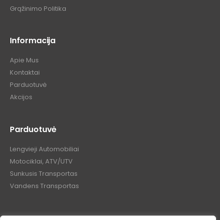
Grąžinimo Politika
Informacija
Apie Mus
Kontaktai
Parduotuvė
Akcijos
Parduotuvė
Lengvieji Automobiliai
Motociklai, ATV/UTV
Sunkusis Transportas
Vandens Transportas