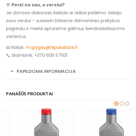
💬
Perki ne sau, o verslui?
Jei domiesi didesniais kiekiais ar ieškai patikimo tiekėjo
savo verslui – susisiek! Dirbame didmeninės prekybos
pagrindu ir mielai aptarsime galimus bendradarbiavimo
variantus.
📧 Rašyk:
m.grygas@tepalubaze.lt
📞 Skambink: +370 606 57931
PAPILDOMA INFORMACIJA
PANAŠŪS PRODUKTAI