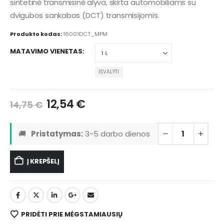
sintetinė transmisinė alyva, skirta automobiliams su
dvigubos sankabos (DCT) transmisijomis.
Produkto kodas:
16001DCT_MPM
MATAVIMO VIENETAS
IŠVALYTI
12,54
€
14,75
€
🚚
Pristatymas:
3-5 darbo dienos
Į KREPŠELĮ
PRIDĖTI PRIE MĖGSTAMIAUSIŲ