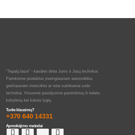
"Tepalų bazė" - kasdien dirba Jums ir Jūsų technikai.
Parinksime produktus įnoringiausiam automobiliui,
greičiausiam motociklui ar retai sutinkamai sodo
technikai. Visuomet pasiūlysime pasirinkimą iš keleto
kokybinių bei kainos lygių.
Turite klausimų?
+370 640 14331
Apmokėjimo metodai