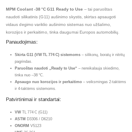
MPM Coolant ‑38 °C G11 Ready to Use
– tai paruoštas
naudoti silikatinis (G11) aušinimo skystis, skirtas apsaugoti
vidaus degimo variklio aušinimo sistemas nuo užšalimo,
korozijos ir perkaitimo, tinka daugumai Europos automobilių.
Panaudojimas:
Skirta G11 (VW TL 774 C) sistemoms
– silikonų, boratų ir nitritų
pagrindas.
Paruoštas naudoti „Ready to Use“
– nereikalauja skiedimo,
tinka nuo –38 °C.
Apsaugo nuo korozijos ir perkaitimo
– veiksmingas 2‑taktėms
ir 4‑taktėms sistemoms.
Patvirtinimai ir standartai:
VW
TL 774 C (G11)
ASTM
D3306 / D6210
ONORM
V5123