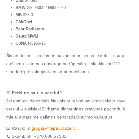
UNE
26‑361
BMW
GS 94000 / N600 69 0
MB
325.0
GM/Opel
Behr Radiators
Deutz/MWM
CUNA
NC956‑16
Šis antifrizas – patikimas pasirinkimas, jei pati skubi ir saugi
aušinimo sistemos apsauga be rūpesčių, tinka tiksliai G11
standartą reikalaujantiems automobiliams.
💬
Perki ne sau, o verslui?
Jei domiesi didesniais kiekiais ar ieškai patikimo tiekėjo savo
verslui – susisiek! Dirbame didmeninės prekybos pagrindu ir
mielai aptarsime galimus bendradarbiavimo variantus.
📧 Rašyk:
m.grygas@tepalubaze.lt
📞 Skambink: +370 606 57931