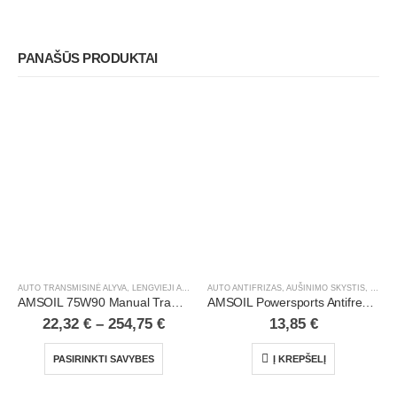
PANAŠŪS PRODUKTAI
AUTO TRANSMISINĖ ALYVA
,
LENGVIEJI AUTOMOBILIAI
AUTO ANTIFRIZAS, AUŠINIMO SKYSTIS
,
LENGV
AMSOIL 75W90 Manual Transmission & Transaxle Gear Lube
AMSOIL Powersports Antifreeze & Coolant | 1 qt
22,32
€
–
254,75
€
13,85
€
PASIRINKTI SAVYBES
Į KREPŠELĮ