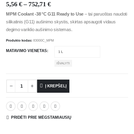
5,56
€
–
752,71
€
MPM Coolant ‑38 °C G11 Ready to Use
– tai paruoštas naudoti
silikatinis (G11) aušinimo skystis, skirtas apsaugoti vidaus
degimo variklio aušinimo sistemas.
Produkto kodas:
83000C_MPM
MATAVIMO VIENETAS
IŠVALYTI
Į KREPŠELĮ
PRIDĖTI PRIE MĖGSTAMIAUSIŲ