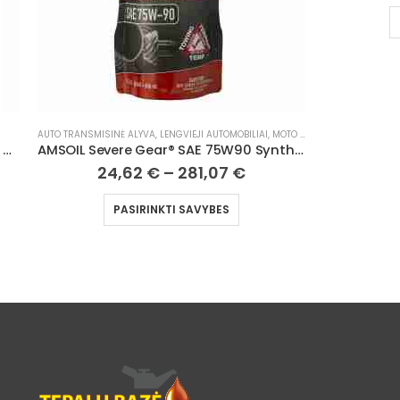
PASIRINKTI SAVYBES
MISINĖ ALYVA
,
MOTOCIKLAI, ATV/UTV
AUTO VARI
AMSOIL Severe Gear® SAE 75W90 Synthetic Gear Lube
15