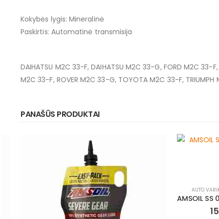
Kokybės lygis: Mineralinė
Paskirtis: Automatinė transmisija
DAIHATSU M2C 33-F, DAIHATSU M2C 33-G, FORD M2C 33-
M2C 33-F, ROVER M2C 33-G, TOYOTA M2C 33-F, TRIUMPH 
PANAŠŪS PRODUKTAI
AUTO VARIKLINĖ ALYVA
,
LENGVIEJI AUTOMOBILIAI
AMSOIL SS 0W20 100% Synthetic Motor Oil
15,29
€
–
229,42
€