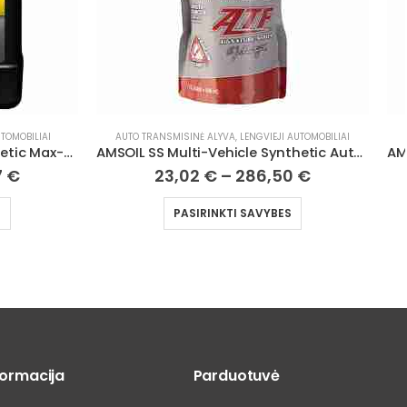
AUTOMOBILIAI
AUTO TRANSMISINĖ ALYVA
,
LENGVIEJI AUTOMOBILIAI
AUT
AMSOIL SS Multi-Vehicle Synthetic Automatic Transmission Fluid
AMSOIL Super Shift® 10W Racing Transmission Fluid
0
€
20,45
€
–
213,25
€
S
PASIRINKTI SAVYBES
formacija
Parduotuvė