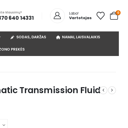
rite klausimų?
0
Laba!
370 640 14331
Vartotojas
SODAS, DARŽAS
NAMAI, LAISVALAIKIS
ZONO PREKĖS
tic Transmission Fluid