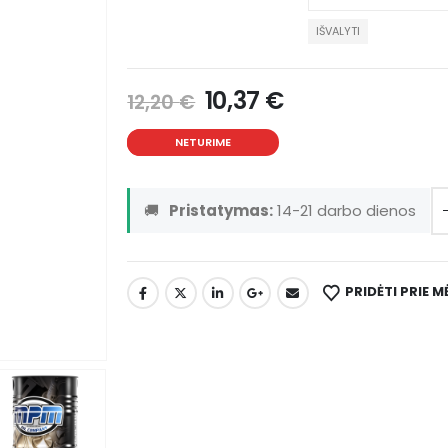
IŠVALYTI
10,37
€
12,20
€
NETURIME
🚚
Pristatymas:
14-21 darbo dienos
PRIDĖTI PRIE 