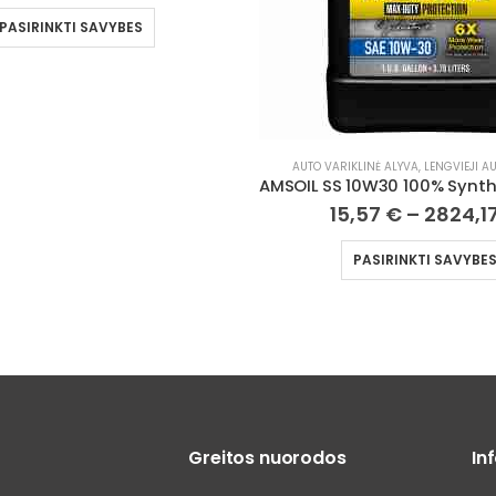
KLINĖ ALYVA
,
LENGVIEJI AUTOMOBILIAI
AUTO TRANSMISINĖ ALYVA
,
LENGVIEJI 
AMSOIL SS 10W30 100% Synthetic Max-Duty Diesel Oil
,57
€
–
2824,17
€
23,02
€
–
286,5
PASIRINKTI SAVYBES
PASIRINKTI SAVYBE
Greitos nuorodos
In