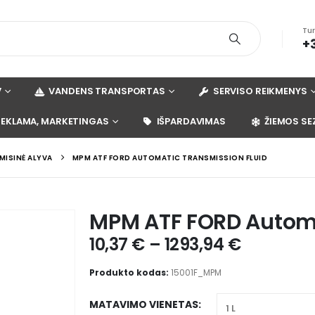
Tu
+
V
VANDENS TRANSPORTAS
SERVISO REIKMENYS
REKLAMA, MARKETINGAS
IŠPARDAVIMAS
ŽIEMOS SE
ISINĖ ALYVA
MPM ATF FORD AUTOMATIC TRANSMISSION FLUID
MPM ATF FORD Automa
10,37
€
–
1293,94
€
Produkto kodas:
15001F_MPM
MATAVIMO VIENETAS