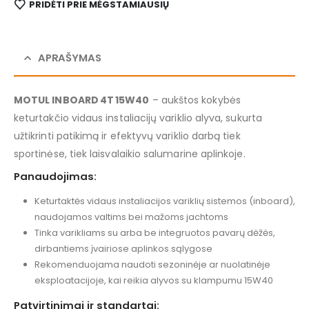
PRIDĖTI PRIE MĖGSTAMIAUSIŲ
APRAŠYMAS
MOTUL INBOARD 4T 15W40
– aukštos kokybės
keturtakčio vidaus instaliacijų variklio alyva, sukurta
užtikrinti patikimą ir efektyvų variklio darbą tiek
sportinėse, tiek laisvalaikio salumarine aplinkoje.
Panaudojimas:
Keturtaktės vidaus instaliacijos variklių sistemos (inboard),
naudojamos valtims bei mažoms jachtoms
Tinka varikliams su arba be integruotos pavarų dėžės,
dirbantiems įvairiose aplinkos sąlygose
Rekomenduojama naudoti sezoninėje ar nuolatinėje
eksploatacijoje, kai reikia alyvos su klampumu 15W40
Patvirtinimai ir standartai: