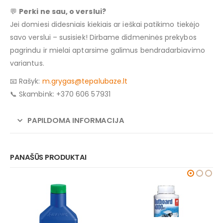
💬
Perki ne sau, o verslui?
Jei domiesi didesniais kiekiais ar ieškai patikimo tiekėjo
savo verslui – susisiek! Dirbame didmeninės prekybos
pagrindu ir mielai aptarsime galimus bendradarbiavimo
variantus.
📧 Rašyk:
m.grygas@tepalubaze.lt
📞 Skambink: +370 606 57931
PAPILDOMA INFORMACIJA
PANAŠŪS PRODUKTAI
-5%