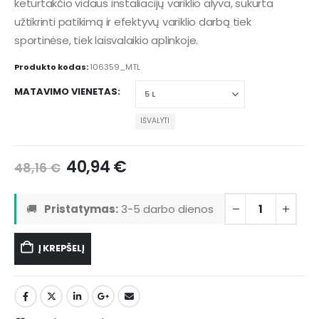
keturtakčio vidaus instaliacijų variklio alyva, sukurta
užtikrinti patikimą ir efektyvų variklio darbą tiek
sportinėse, tiek laisvalaikio aplinkoje.
Produkto kodas:
106359_MTL
MATAVIMO VIENETAS
IŠVALYTI
40,94
€
48,16
€
🚚
Pristatymas:
3-5 darbo dienos
Į KREPŠELĮ