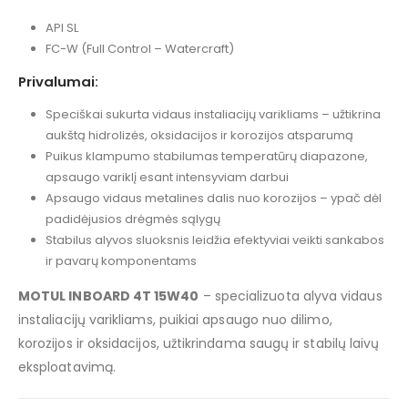
API SL
FC-W (Full Control – Watercraft)
Privalumai:
Speciškai sukurta vidaus instaliacijų varikliams – užtikrina
aukštą hidrolizės, oksidacijos ir korozijos atsparumą
Puikus klampumo stabilumas temperatūrų diapazone,
apsaugo variklį esant intensyviam darbui
Apsaugo vidaus metalines dalis nuo korozijos – ypač dėl
padidėjusios drėgmės sąlygų
Stabilus alyvos sluoksnis leidžia efektyviai veikti sankabos
ir pavarų komponentams
MOTUL INBOARD 4T 15W40
– specializuota alyva vidaus
instaliacijų varikliams, puikiai apsaugo nuo dilimo,
korozijos ir oksidacijos, užtikrindama saugų ir stabilų laivų
eksploatavimą.