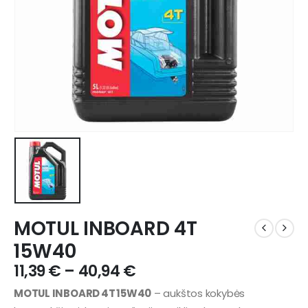
MOTUL INBOARD 4T
15W40
11,39
€
–
40,94
€
MOTUL INBOARD 4T 15W40
– aukštos kokybės