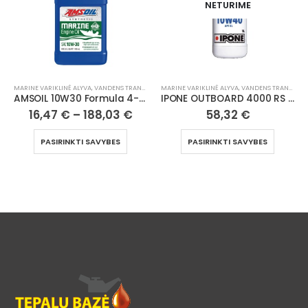
NETURIME
NETURIME
MARINE VARIKLINĖ ALYVA
,
VANDENS TRANSPORTAS
MARINE VARIKLINĖ ALYVA
,
VANDENS TRANSPORTAS
IPONE OUTBOARD 4000 RS 10W40 – NEBEGAMINAMA
IPONE SAMOURAI JET DOSEUR | 1 l – NEBEGAMINAMA
58,32
€
26,38
€
27,77
€
PASIRINKTI SAVYBES
DAUGIAU