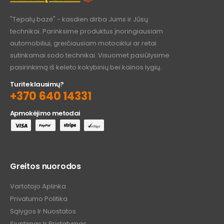
"Tepalų bazė" - kasdien dirba Jums ir Jūsų
technikai. Parinksime produktus įnoringiausiam
automobiliui, greičiausiam motociklui ar retai
sutinkamai sodo technikai. Visuomet pasiūlysime
pasirinkimą iš keleto kokybinių bei kainos lygių.
Turite klausimų?
+370 640 14331
Apmokėjimo metodai
Greitos nuorodos
Vartotojo Aplinka
Privatumo Politika
Sąlygos Ir Nuostatos
Siuntimas Ir Pristatymas