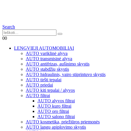
Search
0
0
LENGVIEJI AUTOMOBILIAI
AUTO variklinė alyva
AUTO transmisinė alyva
AUTO antifrizas, aušinimo skystis
AUTO stabdžių skystis
AUTO hidraulinis, vairo stiprintuvo skystis
AUTO tiršti tepalai
AUTO priedai
AUTO kiti tepalai / alyvos
AUTO filtrai
AUTO alyvos filtrai
AUTO kuro filtrai
AUTO oro filtrai
AUTO salono filtrai
AUTO kosmetika, priežiūros priemonės
AUTO langų apiplovimo skystis