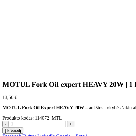
MOTUL Fork Oil expert HEAVY 20W | 1 
13,56
€
MOTUL Fork Oil Expert HEAVY 20W
– aukštos kokybės šakių al
Produkto kodas:
114072_MTL
-
+
Į krepšelį