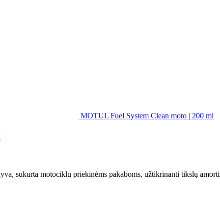
MOTUL Fuel System Clean moto | 200 ml
l
yva, sukurta motociklų priekinėms pakaboms, užtikrinanti tikslų amorti