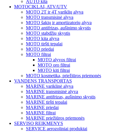
AUTO kita
MOTOCIKLAI, ATV/UTV
MOTO 2T ir 4T variklių alyva
MOTO transmisinė alyva
MOTO šakių ir amortizatorių alyva
MOTO antifrizas, aušinimo skystis
MOTO stabdžių skystis
MOTO kita alyva
MOTO tiršti tepalai
MOTO priedai
MOTO filtrai
MOTO alyvos filtrai
MOTO oro filtrai
MOTO kiti filtrai
MOTO kosmetika, priežiūros priemonės
VANDENS TRANSPORTAS
MARINE variklinė alyva
MARINE transmisinė alyva
MARINE antifrizas, aušinimo skystis
MARINE tiršti tepalai
MARINE priedai
MARINE filtrai
MARINE priežiūros priemonės
SERVISO REIKMENYS
SERVICE aerozoliniai produktai