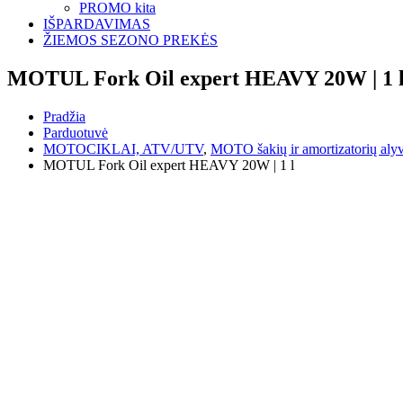
PROMO kita
IŠPARDAVIMAS
ŽIEMOS SEZONO PREKĖS
MOTUL Fork Oil expert HEAVY 20W | 1 
Pradžia
Parduotuvė
MOTOCIKLAI, ATV/UTV
,
MOTO šakių ir amortizatorių aly
MOTUL Fork Oil expert HEAVY 20W | 1 l