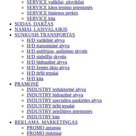
SERVICE valikliai, plovikliai
SERVICE kitos tepimo priemonės
SERVICE higienos prekės
SERVICE kita
SODAS, DARŽAS
NAMAI, LAISVALAIKIS
SUNKUSIS TRANSPORTAS
H/D variklinė alyva
H/D transmisinė alyva
H/D antifrizas, aušinimo skystis
H/D stabdžių skystis
H/D hidraulinė alyva
H/D žemės ūkio alyva
H/D tiršti tepalai
H/D kita
PRAMONĖ
INDUSTRY reduktorinė alyva
INDUSTRY hidraulinė alyva
INDUSTRY specialios paskirties alyva
INDUSTRY tiršti tepalai
INDUSTRY priežiūros priemonės
INDUSTRY kita
REKLAMA, MARKETINGAS
PROMO apranga
PROMO rinkiniai