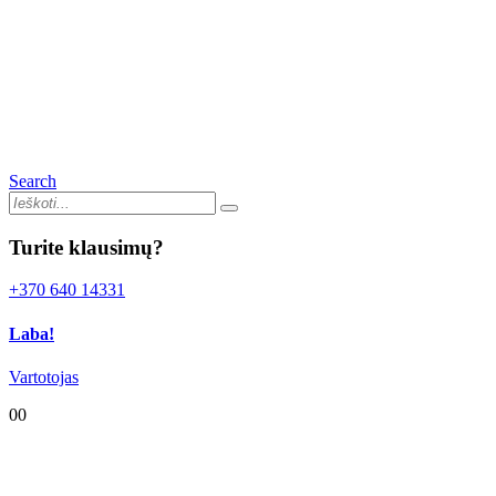
Search
Turite klausimų?
+370 640 14331
Laba!
Vartotojas
0
0