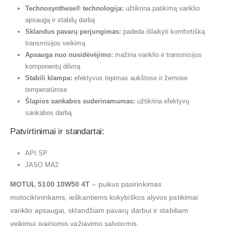
Technosynthese® technologija:
užtikrina patikimą variklio
apsaugą ir stabilų darbą
Sklandus pavarų perjungimas:
padeda išlaikyti komfortišką
transmisijos veikimą
Apsauga nuo nusidėvėjimo:
mažina variklio ir transmisijos
komponentų dilimą
Stabili klampa:
efektyvus tepimas aukštose ir žemose
temperatūrose
Šlapios sankabos suderinamumas:
užtikrina efektyvų
sankabos darbą
Patvirtinimai ir standartai:
API SP
JASO MA2
MOTUL 5100 10W50 4T
– puikus pasirinkimas
motociklininkams, ieškantiems kokybiškos alyvos patikimai
variklio apsaugai, sklandžiam pavarų darbui ir stabiliam
veikimui įvairiomis važiavimo sąlygomis.