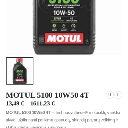
MOTUL 5100 10W50 4T
13,49
€
–
1611,23
€
MOTUL 5100 10W50 4T
– Technosynthese® motociklų variklio
alyva, užtikrinanti patikimą apsaugą, sklandų pavarų veikimą ir
stabilų darbą įvairiomis sąlygomis.