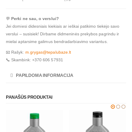
💬
Perki ne sau, o verslui?
Jei domiesi didesniais kiekiais ar ieškai patikimo tiekėjo savo
verslui – susisiek! Dirbame didmeninės prekybos pagrindu ir
mielai aptarsime galimus bendradarbiavimo variantus.
📧 Rašyk:
m.grygas@tepalubaze.lt
📞 Skambink: +370 606 57931
PAPILDOMA INFORMACIJA
PANAŠŪS PRODUKTAI