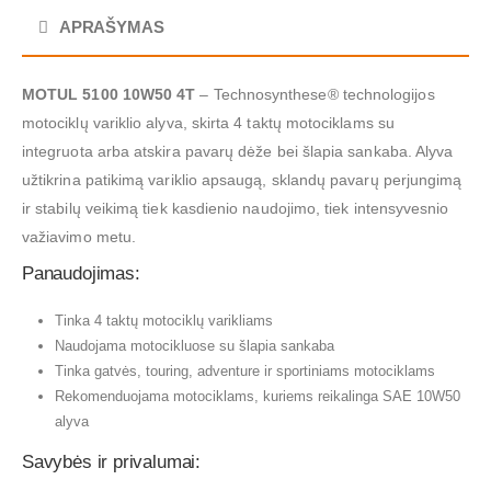
APRAŠYMAS
MOTUL 5100 10W50 4T
– Technosynthese® technologijos
motociklų variklio alyva, skirta 4 taktų motociklams su
integruota arba atskira pavarų dėže bei šlapia sankaba. Alyva
užtikrina patikimą variklio apsaugą, sklandų pavarų perjungimą
ir stabilų veikimą tiek kasdienio naudojimo, tiek intensyvesnio
važiavimo metu.
Panaudojimas:
Tinka 4 taktų motociklų varikliams
Naudojama motocikluose su šlapia sankaba
Tinka gatvės, touring, adventure ir sportiniams motociklams
Rekomenduojama motociklams, kuriems reikalinga SAE 10W50
alyva
Savybės ir privalumai: