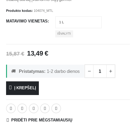
Produkto kodas:
104074_MTL
MATAVIMO VIENETAS
IŠVALYTI
13,49
€
15,87
€
🚚
Pristatymas:
1-2 darbo dienos
Į KREPŠELĮ
PRIDĖTI PRIE MĖGSTAMIAUSIŲ