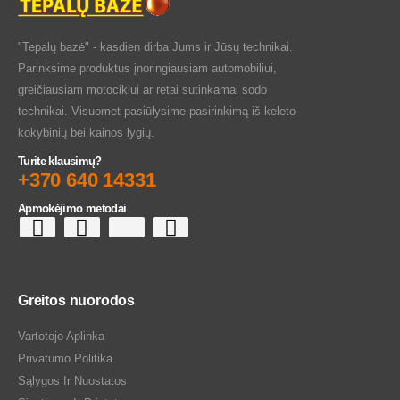
"Tepalų bazė" - kasdien dirba Jums ir Jūsų technikai.
Parinksime produktus įnoringiausiam automobiliui,
greičiausiam motociklui ar retai sutinkamai sodo
technikai. Visuomet pasiūlysime pasirinkimą iš keleto
kokybinių bei kainos lygių.
Turite klausimų?
+370 640 14331
Apmokėjimo metodai
Greitos nuorodos
Vartotojo Aplinka
Privatumo Politika
Sąlygos Ir Nuostatos