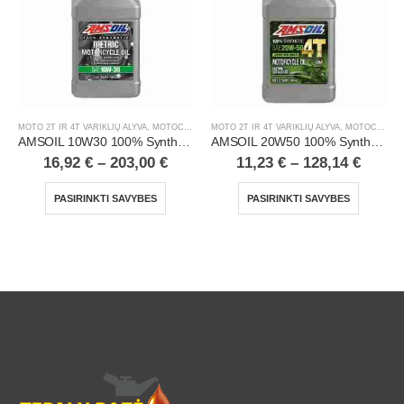
MOTO 2T IR 4T VARIKLIŲ ALYVA
,
MOTOCIKLAI, ATV/UTV
MOTO 2T IR 4T VARIKLIŲ ALYVA
,
MOTOCIKLAI, ATV/UTV
AMSOIL 20W50 100% Synthetic 4T Performance Motorcycle Oil
AMSOIL Formula 10W40 4-Stroke® 100% Synthetic Scooter Oil
11,23
€
–
128,14
€
11,66
€
–
121,89
€
PASIRINKTI SAVYBES
PASIRINKTI SAVYBES