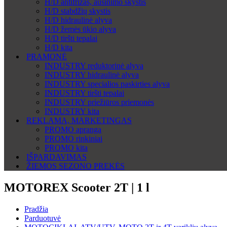
H/D antifrizas, aušinimo skystis
H/D stabdžių skystis
H/D hidraulinė alyva
H/D žemės ūkio alyva
H/D tiršti tepalai
H/D kita
PRAMONĖ
INDUSTRY reduktorinė alyva
INDUSTRY hidraulinė alyva
INDUSTRY specialios paskirties alyva
INDUSTRY tiršti tepalai
INDUSTRY priežiūros priemonės
INDUSTRY kita
REKLAMA, MARKETINGAS
PROMO apranga
PROMO rinkiniai
PROMO kita
IŠPARDAVIMAS
ŽIEMOS SEZONO PREKĖS
MOTOREX Scooter 2T | 1 l
Pradžia
Parduotuvė