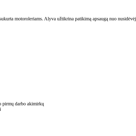
iai sukurta motoroleriams. Alyva užtikrina patikimą apsaugą nuo nusidė
o pirmų darbo akimirkų
i