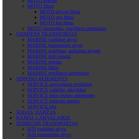
MOTO priedai
MOTO filtrai
MOTO alyvos filtrai
MOTO oro filtrai
MOTO kiti filtrai
MOTO kosmetika, priežiūros priemonės
VANDENS TRANSPORTAS
MARINE variklinė alyva
MARINE transmisinė alyva
MARINE antifrizas, aušinimo skystis
MARINE tiršti tepalai
MARINE priedai
MARINE filtrai
MARINE priežiūros priemonės
SERVISO REIKMENYS
SERVICE aerozoliniai produktai
SERVICE valikliai, plovikliai
SERVICE kitos tepimo priemonės
SERVICE higienos prekės
SERVICE kita
SODAS, DARŽAS
NAMAI, LAISVALAIKIS
SUNKUSIS TRANSPORTAS
H/D variklinė alyva
H/D transmisinė alyva