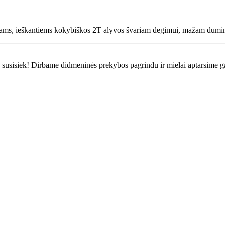
kams, ieškantiems kokybiškos 2T alyvos švariam degimui, mažam dūmi
ui – susisiek! Dirbame didmeninės prekybos pagrindu ir mielai aptarsime