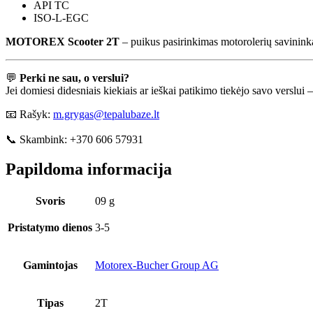
API TC
ISO-L-EGC
MOTOREX Scooter 2T
– puikus pasirinkimas motorolerių savinin
💬
Perki ne sau, o verslui?
Jei domiesi didesniais kiekiais ar ieškai patikimo tiekėjo savo versl
📧 Rašyk:
m.grygas@tepalubaze.lt
📞 Skambink: +370 606 57931
Papildoma informacija
Svoris
09 g
Pristatymo dienos
3-5
Gamintojas
Motorex-Bucher Group AG
Tipas
2T