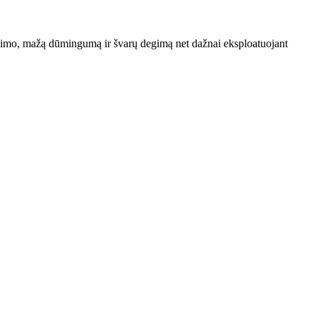
vėjimo, mažą dūmingumą ir švarų degimą net dažnai eksploatuojant