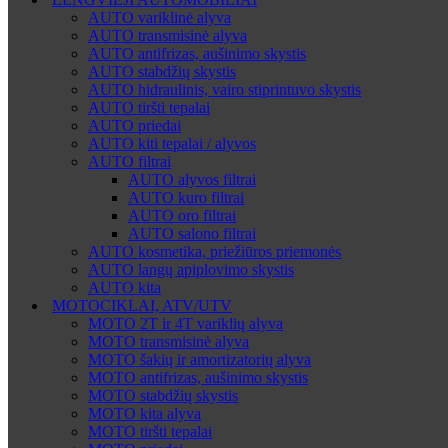
AUTO variklinė alyva
AUTO transmisinė alyva
AUTO antifrizas, aušinimo skystis
AUTO stabdžių skystis
AUTO hidraulinis, vairo stiprintuvo skystis
AUTO tiršti tepalai
AUTO priedai
AUTO kiti tepalai / alyvos
AUTO filtrai
AUTO alyvos filtrai
AUTO kuro filtrai
AUTO oro filtrai
AUTO salono filtrai
AUTO kosmetika, priežiūros priemonės
AUTO langų apiplovimo skystis
AUTO kita
MOTOCIKLAI, ATV/UTV
MOTO 2T ir 4T variklių alyva
MOTO transmisinė alyva
MOTO šakių ir amortizatorių alyva
MOTO antifrizas, aušinimo skystis
MOTO stabdžių skystis
MOTO kita alyva
MOTO tiršti tepalai