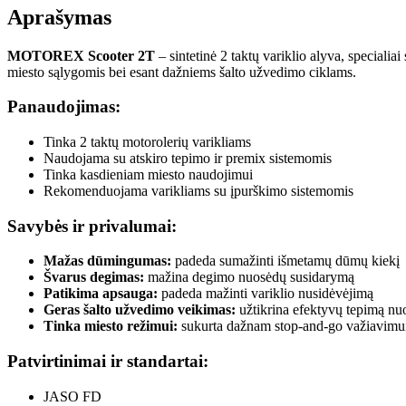
Aprašymas
MOTOREX Scooter 2T
– sintetinė 2 taktų variklio alyva, special
miesto sąlygomis bei esant dažniems šalto užvedimo ciklams.
Panaudojimas:
Tinka 2 taktų motorolerių varikliams
Naudojama su atskiro tepimo ir premix sistemomis
Tinka kasdieniam miesto naudojimui
Rekomenduojama varikliams su įpurškimo sistemomis
Savybės ir privalumai:
Mažas dūmingumas:
padeda sumažinti išmetamų dūmų kiekį
Švarus degimas:
mažina degimo nuosėdų susidarymą
Patikima apsauga:
padeda mažinti variklio nusidėvėjimą
Geras šalto užvedimo veikimas:
užtikrina efektyvų tepimą nu
Tinka miesto režimui:
sukurta dažnam stop-and-go važiavimu
Patvirtinimai ir standartai:
JASO FD