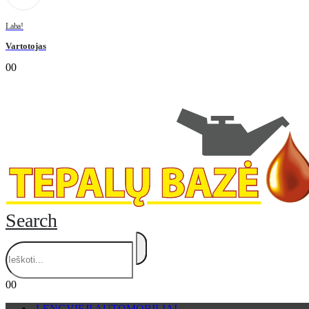
Laba!
Vartotojas
0
0
Search
0
0
LENGVIEJI AUTOMOBILIAI