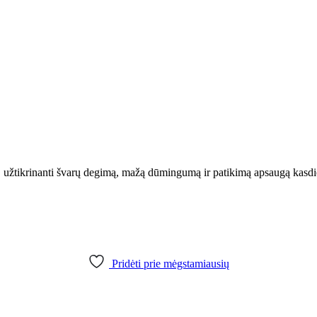
s, užtikrinanti švarų degimą, mažą dūmingumą ir patikimą apsaugą kasd
Pridėti prie mėgstamiausių