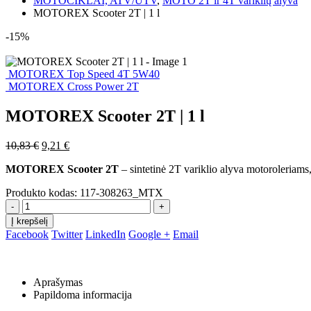
MOTOCIKLAI, ATV/UTV
,
MOTO 2T ir 4T variklių alyva
MOTOREX Scooter 2T | 1 l
-15%
MOTOREX Top Speed 4T 5W40
MOTOREX Cross Power 2T
MOTOREX Scooter 2T | 1 l
Original
Current
10,83
€
9,21
€
price
price
MOTOREX Scooter 2T
– sintetinė 2T variklio alyva motoroleriam
was:
is:
10,83 €.
9,21 €.
Produkto kodas:
117-308263_MTX
-
+
Į krepšelį
Facebook
Twitter
LinkedIn
Google +
Email
Aprašymas
Papildoma informacija