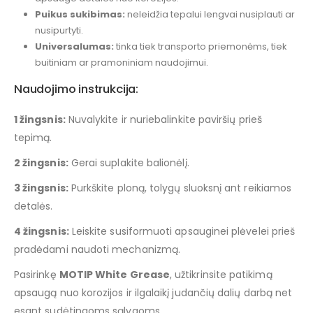
Puikus sukibimas:
neleidžia tepalui lengvai nusiplauti ar
nusipurtyti.
Universalumas:
tinka tiek transporto priemonėms, tiek
buitiniam ar pramoniniam naudojimui.
Naudojimo instrukcija:
1 žingsnis:
Nuvalykite ir nuriebalinkite paviršių prieš
tepimą.
2 žingsnis:
Gerai suplakite balionėlį.
3 žingsnis:
Purkškite ploną, tolygų sluoksnį ant reikiamos
detalės.
4 žingsnis:
Leiskite susiformuoti apsauginei plėvelei prieš
pradėdami naudoti mechanizmą.
Pasirinkę
MOTIP White Grease
, užtikrinsite patikimą
apsaugą nuo korozijos ir ilgalaikį judančių dalių darbą net
esant sudėtingoms sąlygoms.