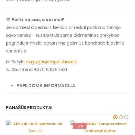
💬
Perki ne sau, o verslui?
Jei domiesi didesniais kiekiais ar ieškai patikimo tiekėjo
savo verslui – susisiek! Dirbame didmeninės prekybos
pagrindu ir mielai aptarsime galimus bendradarbiavimo
variantus.
📧 Rašyk:
m.grygas@tepalubaze.lt
📞 Skambink: +370 606 57931
PAPILDOMA INFORMACIJA
PANAŠŪS PRODUKTAI
-15%
-15%