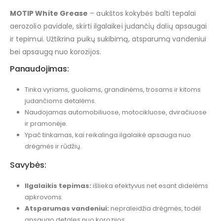
MOTIP White Grease
– aukštos kokybės balti tepalai
aerozolio pavidale, skirti ilgalaikei judančių dalių apsaugai
ir tepimui. Užtikrina puikų sukibimą, atsparumą vandeniui
bei apsaugą nuo korozijos.
Panaudojimas:
Tinka vyriams, guoliams, grandinėms, trosams ir kitoms
judančioms detalėms.
Naudojamas automobiliuose, motocikluose, dviračiuose
ir pramonėje.
Ypač tinkamas, kai reikalinga ilgalaikė apsauga nuo
drėgmės ir rūdžių.
Savybės:
Ilgalaikis tepimas:
išlieka efektyvus net esant didelėms
apkrovoms.
Atsparumas vandeniui:
nepraleidžia drėgmės, todėl
apsaugo detales nuo korozijos.