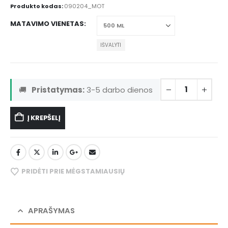
Produkto kodas:
090204_MOT
MATAVIMO VIENETAS
IŠVALYTI
🚚
Pristatymas:
3-5 darbo dienos
Į KREPŠELĮ
PRIDĖTI PRIE MĖGSTAMIAUSIŲ
APRAŠYMAS