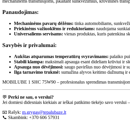
mechaninėms transmisijoms, įskaitant sunkvežimius, krovinines transp
Panaudojimas:
Mechaninėms pavarų dėžėms:
tinka automobiliams, sunkvežim
Priekinėms važiuoklėms ir reduktoriams:
naudojama sunkiai
Universaliems servisams:
vienas produktas, kuris patenkina sk
Savybės ir privalumai:
Aukštas atsparumas temperatūrų svyravimams:
palaiko pui
Stabili klampa:
maksimali apsauga esant dideliam krūviui ir slė
Apsauga nuo dėvėjimosi:
saugo paviršius nuo dėvėjimosi ir su
Ilga tarnavimo trukmė:
sumažina alyvos keitimo dažnumą ir e
MOBILUBE 1 SHC 75W90 – profesionalus sprendimas transmisijoms, k
💬
Perki ne sau, o verslui?
Jei domiesi didesniais kiekiais ar ieškai patikimo tiekėjo savo versl
📧 Rašyk:
m.grygas@tepalubaze.lt
📞 Skambink: +370 606 57931