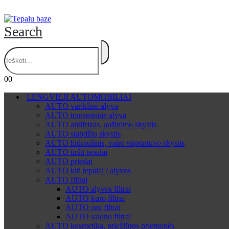
Search
0
0
LENGVIEJI AUTOMOBILIAI
AUTO variklinė alyva
AUTO transmisinė alyva
AUTO antifrizas, aušinimo skystis
AUTO stabdžių skystis
AUTO hidraulinis, vairo stiprintuvo skystis
AUTO tiršti tepalai
AUTO priedai
AUTO kiti tepalai / alyvos
AUTO filtrai
AUTO alyvos filtrai
AUTO kuro filtrai
AUTO oro filtrai
AUTO salono filtrai
AUTO kosmetika, priežiūros priemonės