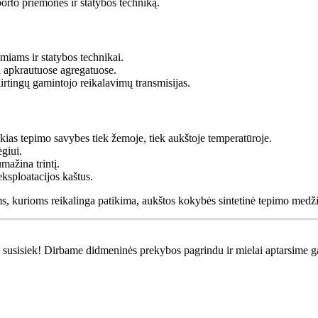
orto priemones ir statybos techniką.
iams ir statybos technikai.
 apkrautuose agregatuose.
irtingų gamintojo reikalavimų transmisijas.
kias tepimo savybes tiek žemoje, tiek aukštoje temperatūroje.
giui.
mažina trintį.
ksploatacijos kaštus.
urioms reikalinga patikima, aukštos kokybės sintetinė tepimo medži
ui – susisiek! Dirbame didmeninės prekybos pagrindu ir mielai aptarsime