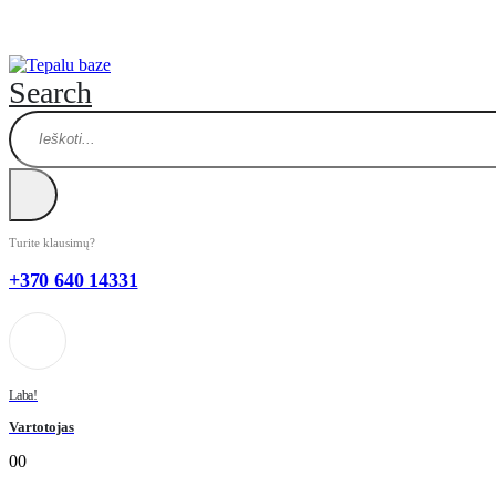
Search
Turite klausimų?
+370 640 14331
Laba!
Vartotojas
0
0