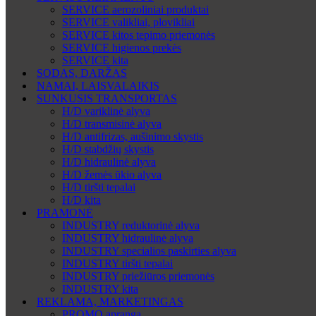
SERVICE aerozoliniai produktai
SERVICE valikliai, plovikliai
SERVICE kitos tepimo priemonės
SERVICE higienos prekės
SERVICE kita
SODAS, DARŽAS
NAMAI, LAISVALAIKIS
SUNKUSIS TRANSPORTAS
H/D variklinė alyva
H/D transmisinė alyva
H/D antifrizas, aušinimo skystis
H/D stabdžių skystis
H/D hidraulinė alyva
H/D žemės ūkio alyva
H/D tiršti tepalai
H/D kita
PRAMONĖ
INDUSTRY reduktorinė alyva
INDUSTRY hidraulinė alyva
INDUSTRY specialios paskirties alyva
INDUSTRY tiršti tepalai
INDUSTRY priežiūros priemonės
INDUSTRY kita
REKLAMA, MARKETINGAS
PROMO apranga