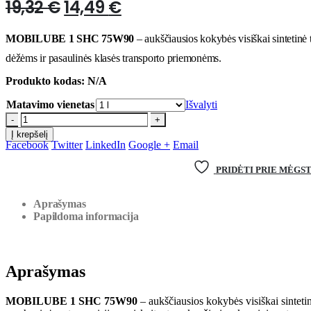
Original
Current
19,32
€
14,49
€
price
price
MOBILUBE 1 SHC 75W90
– aukščiausios kokybės visiškai sintetinė
was:
is:
dėžėms ir pasaulinės klasės transporto priemonėms.
19,32 €.
14,49 €.
Produkto kodas:
N/A
Matavimo vienetas
Išvalyti
-
+
Į krepšelį
Facebook
Twitter
LinkedIn
Google +
Email
PRIDĖTI PRIE MĖGS
Aprašymas
Papildoma informacija
Aprašymas
MOBILUBE 1 SHC 75W90
– aukščiausios kokybės visiškai sinteti