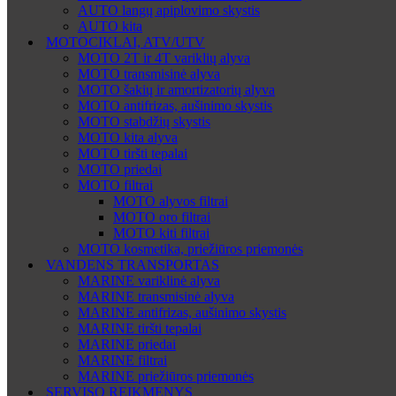
AUTO langų apiplovimo skystis
AUTO kita
MOTOCIKLAI, ATV/UTV
MOTO 2T ir 4T variklių alyva
MOTO transmisinė alyva
MOTO šakių ir amortizatorių alyva
MOTO antifrizas, aušinimo skystis
MOTO stabdžių skystis
MOTO kita alyva
MOTO tiršti tepalai
MOTO priedai
MOTO filtrai
MOTO alyvos filtrai
MOTO oro filtrai
MOTO kiti filtrai
MOTO kosmetika, priežiūros priemonės
VANDENS TRANSPORTAS
MARINE variklinė alyva
MARINE transmisinė alyva
MARINE antifrizas, aušinimo skystis
MARINE tiršti tepalai
MARINE priedai
MARINE filtrai
MARINE priežiūros priemonės
SERVISO REIKMENYS