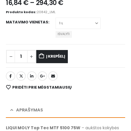
16,84
€
–
294,30
€
Produkto kodas:
20842_LML
MATAVIMO VIENETAS
IŠVALYTI
Į KREPŠELĮ
PRIDĖTI PRIE MĖGSTAMIAUSIŲ
APRAŠYMAS
LIQUI MOLY Top Tec MTF 5100 75W
– aukštos kokybės