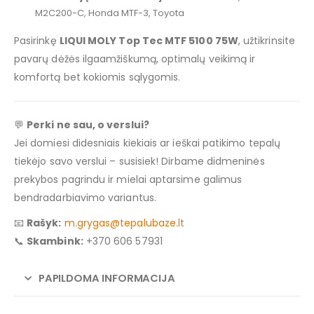
M2C200-C, Honda MTF-3, Toyota
Pasirinkę
LIQUI MOLY Top Tec MTF 5100 75W
, užtikrinsite
pavarų dėžės ilgaamžiškumą, optimalų veikimą ir
komfortą bet kokiomis sąlygomis.
💬
Perki ne sau, o verslui?
Jei domiesi didesniais kiekiais ar ieškai patikimo tepalų
tiekėjo savo verslui – susisiek! Dirbame didmeninės
prekybos pagrindu ir mielai aptarsime galimus
bendradarbiavimo variantus.​
📧
Rašyk:
m.grygas@tepalubaze.lt
📞
Skambink:
+370 606 57931
PAPILDOMA INFORMACIJA