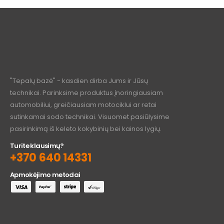
"Tepalų bazė" - kasdien dirba Jums ir Jūsų
technikai. Parinksime produktus įnoringiausiam
automobiliui, greičiausiam motociklui ar retai
sutinkamai sodo technikai. Visuomet pasiūlysime
pasirinkimą iš keleto kokybinių bei kainos lygių.
Turite klausimų?
+370 640 14331
Apmokėjimo metodai