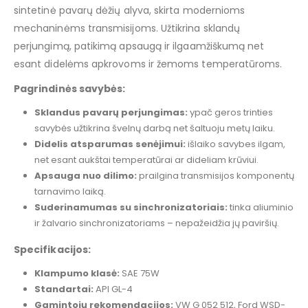
sintetinė pavarų dėžių alyva, skirta modernioms
mechaninėms transmisijoms. Užtikrina sklandų
perjungimą, patikimą apsaugą ir ilgaamžiškumą net
esant didelėms apkrovoms ir žemoms temperatūroms.
Pagrindinės savybės:
Sklandus pavarų perjungimas:
ypač geros trinties
savybės užtikrina švelnų darbą net šaltuoju metų laiku.
Didelis atsparumas senėjimui:
išlaiko savybes ilgam,
net esant aukštai temperatūrai ar dideliam krūviui.
Apsauga nuo dilimo:
prailgina transmisijos komponentų
tarnavimo laiką.
Suderinamumas su sinchronizatoriais:
tinka aliuminio
ir žalvario sinchronizatoriams – nepažeidžia jų paviršių.
Specifikacijos:
Klampumo klasė:
SAE 75W
Standartai:
API GL-4
Gamintojų rekomendacijos:
VW G 052 512, Ford WSD-