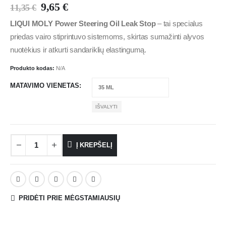
9,65
€
11,35
€
LIQUI MOLY Power Steering Oil Leak Stop
– tai specialus
priedas vairo stiprintuvo sistemoms, skirtas sumažinti alyvos
nuotėkius ir atkurti sandariklių elastingumą.
Produkto kodas:
N/A
MATAVIMO VIENETAS
IŠVALYTI
Į KREPŠELĮ
PRIDĖTI PRIE MĖGSTAMIAUSIŲ