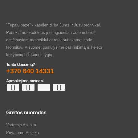
"Tepalų bazė" - kasdien dirba Jums ir Jūsų technikai.
Parinksime produktus įnoringiausiam automobiliui,
greičiausiam motociklui ar retai sutinkamai sodo
technikai. Visuomet pasiūlysime pasirinkimą iš keleto
kokybinių bei kainos lygių.
Turite klausimų?
+370 640 14331
Apmokėjimo metodai
Greitos nuorodos
Vartotojo Aplinka
Privatumo Politika