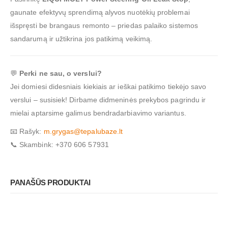
gaunate efektyvų sprendimą alyvos nuotėkių problemai
išspręsti be brangaus remonto – priedas palaiko sistemos
sandarumą ir užtikrina jos patikimą veikimą.
💬
Perki ne sau, o verslui?
Jei domiesi didesniais kiekiais ar ieškai patikimo tiekėjo savo
verslui – susisiek! Dirbame didmeninės prekybos pagrindu ir
mielai aptarsime galimus bendradarbiavimo variantus.
📧 Rašyk:
m.grygas@tepalubaze.lt
📞 Skambink: +370 606 57931
PANAŠŪS PRODUKTAI