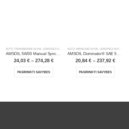
AUTO TRANSMISINĖ ALYVA
,
LENGVIEJI AUTOMOBILIAI
AUTO VARIKLINĖ ALYVA
,
LENGVIEJI AUTOMOBILIAI
AMSOIL 5W30 Manual Synchromesh Transmission Fluid
AMSOIL Dominator® SAE 5W20 Synthetic Racing Oil
24,03
€
–
274,28
€
20,84
€
–
237,92
€
PASIRINKTI SAVYBES
PASIRINKTI SAVYBES