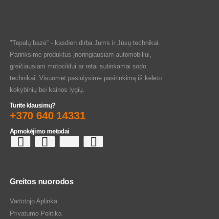
"Tepalų bazė" - kasdien dirba Jums ir Jūsų technikai.
Parinksime produktus įnoringiausiam automobiliui,
greičiausiam motociklui ar retai sutinkamai sodo
technikai. Visuomet pasiūlysime pasirinkimą iš keleto
kokybinių bei kainos lygių.
Turite klausimų?
+370 640 14331
Apmokėjimo metodai
Greitos nuorodos
Vartotojo Aplinka
Privatumo Politika