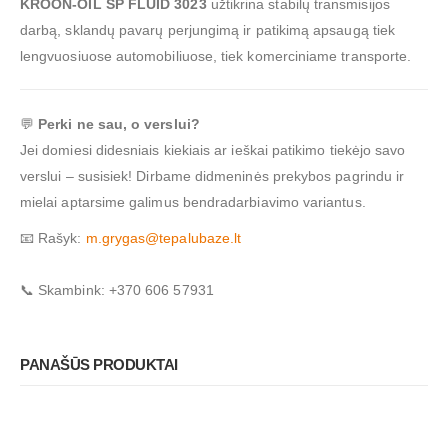
KROON-OIL SP FLUID 3023
užtikrina stabilų transmisijos
darbą, sklandų pavarų perjungimą ir patikimą apsaugą tiek
lengvuosiuose automobiliuose, tiek komerciniame transporte.
💬
Perki ne sau, o verslui?
Jei domiesi didesniais kiekiais ar ieškai patikimo tiekėjo savo
verslui – susisiek! Dirbame didmeninės prekybos pagrindu ir
mielai aptarsime galimus bendradarbiavimo variantus.
📧 Rašyk:
m.grygas@tepalubaze.lt
📞 Skambink: +370 606 57931
PANAŠŪS PRODUKTAI