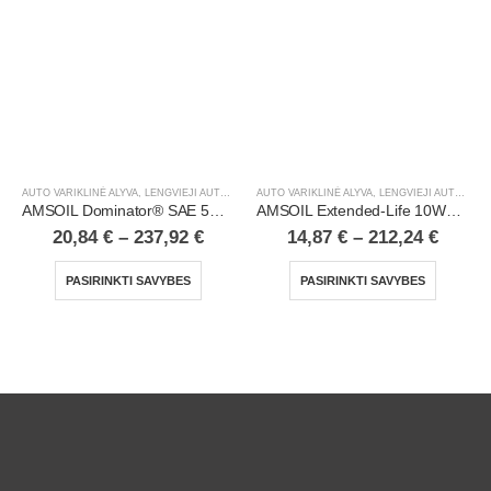
AUTO VARIKLINĖ ALYVA
,
LENGVIEJI AUTOMOBILIAI
AUTO VARIKLINĖ ALYVA
,
LENGVIEJI AUTOMOBILIAI
AMSOIL Dominator® SAE 5W20 Synthetic Racing Oil
AMSOIL Extended-Life 10W40 100% Synthetic Motor Oil
20,84
€
–
237,92
€
14,87
€
–
212,24
€
PASIRINKTI SAVYBES
PASIRINKTI SAVYBES