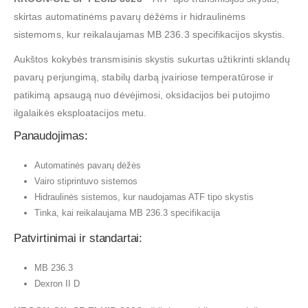
skirtas automatinėms pavarų dėžėms ir hidraulinėms
sistemoms, kur reikalaujamas MB 236.3 specifikacijos skystis.
Aukštos kokybės transmisinis skystis sukurtas užtikrinti sklandų
pavarų perjungimą, stabilų darbą įvairiose temperatūrose ir
patikimą apsaugą nuo dėvėjimosi, oksidacijos bei putojimo
ilgalaikės eksploatacijos metu.
Panaudojimas:
Automatinės pavarų dėžės
Vairo stiprintuvo sistemos
Hidraulinės sistemos, kur naudojamas ATF tipo skystis
Tinka, kai reikalaujama MB 236.3 specifikacija
Patvirtinimai ir standartai:
MB 236.3
Dexron II D