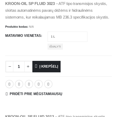
KROON-OIL SP FLUID 3023
– ATF tipo transmisijos skystis,
skirtas automatinėms pavarų dėžėms ir hidraulinėms
sistemoms, kur reikalaujamas MB 236.3 specifikacijos skystis.
Produkto kodas:
N/A
MATAVIMO VIENETAS
IŠVALYTI
Į KREPŠELĮ
PRIDĖTI PRIE MĖGSTAMIAUSIŲ
KROON-OIL SP FLUID 3023
– ATF tipo transmisijos skystis,