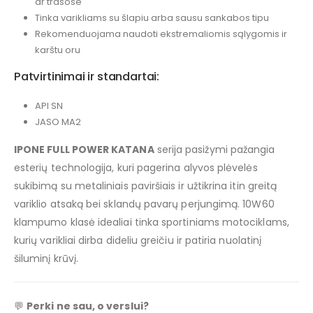
ar trasose
Tinka varikliams su šlapiu arba sausu sankabos tipu
Rekomenduojama naudoti ekstremaliomis sąlygomis ir
karštu oru
Patvirtinimai ir standartai:
API SN
JASO MA2
IPONE FULL POWER KATANA
serija pasižymi pažangia
esterių technologija, kuri pagerina alyvos plėvelės
sukibimą su metaliniais paviršiais ir užtikrina itin greitą
variklio atsaką bei sklandų pavarų perjungimą. 10W60
klampumo klasė idealiai tinka sportiniams motociklams,
kurių varikliai dirba dideliu greičiu ir patiria nuolatinį
šiluminį krūvį.
💬
Perki ne sau, o verslui?