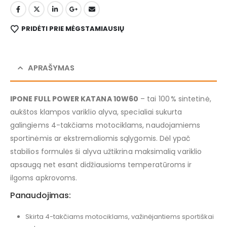
PRIDĖTI PRIE MĖGSTAMIAUSIŲ
APRAŠYMAS
IPONE FULL POWER KATANA 10W60
– tai 100 % sintetinė,
aukštos klampos variklio alyva, specialiai sukurta
galingiems 4-takčiams motociklams, naudojamiems
sportinėmis ar ekstremaliomis sąlygomis. Dėl ypač
stabilios formulės ši alyva užtikrina maksimalią variklio
apsaugą net esant didžiausioms temperatūroms ir
ilgoms apkrovoms.
Panaudojimas:
Skirta 4-takčiams motociklams, važinėjantiems sportiškai