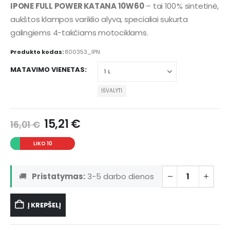
IPONE FULL POWER KATANA 10W60
– tai 100 % sintetinė,
aukštos klampos variklio alyva, specialiai sukurta
galingiems 4-takčiams motociklams.
Produkto kodas:
800353_IPN
MATAVIMO VIENETAS
IŠVALYTI
15,21
€
16,01
€
LIKO 10
🚚
Pristatymas:
3-5 darbo dienos
Į KREPŠELĮ