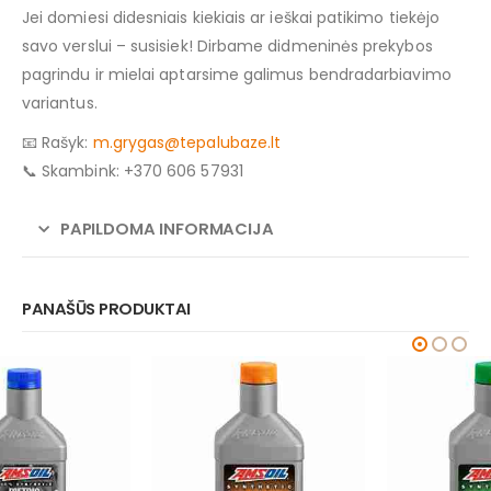
Jei domiesi didesniais kiekiais ar ieškai patikimo tiekėjo
savo verslui – susisiek! Dirbame didmeninės prekybos
pagrindu ir mielai aptarsime galimus bendradarbiavimo
variantus.
📧 Rašyk:
m.grygas@tepalubaze.lt
📞 Skambink: +370 606 57931
PAPILDOMA INFORMACIJA
PANAŠŪS PRODUKTAI