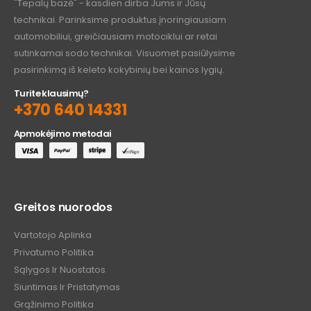
"Tepalų bazė" - kasdien dirba Jums ir Jūsų
technikai. Parinksime produktus įnoringiausiam
automobiliui, greičiausiam motociklui ar retai
sutinkamai sodo technikai. Visuomet pasiūlysime
pasirinkimą iš keleto kokybinių bei kainos lygių.
Turite klausimų?
+370 640 14331
Apmokėjimo metodai
Greitos nuorodos
Vartotojo Aplinka
Privatumo Politika
Sąlygos Ir Nuostatos
Siuntimas Ir Pristatymas
Grąžinimo Politika