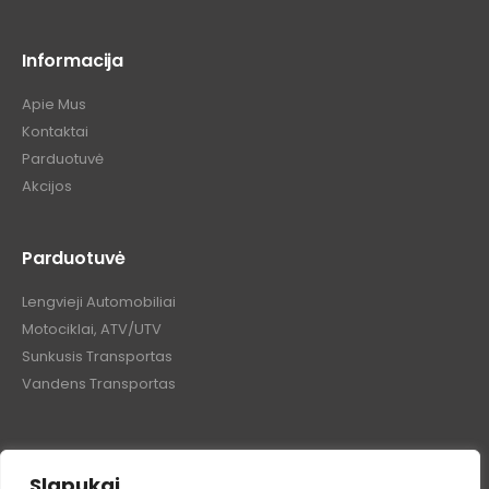
Informacija
Apie Mus
Kontaktai
Parduotuvė
Akcijos
Parduotuvė
Lengvieji Automobiliai
Motociklai, ATV/UTV
Sunkusis Transportas
Vandens Transportas
Slapukai