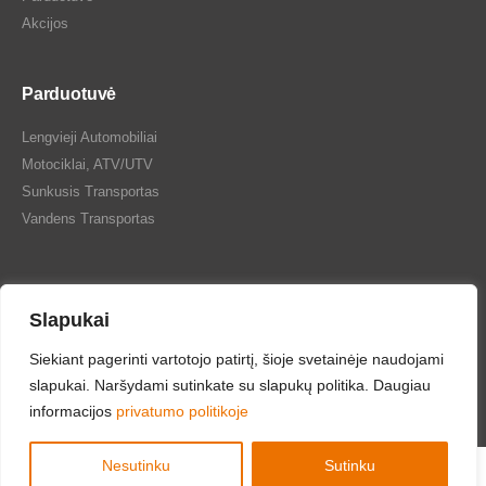
Akcijos
Parduotuvė
Lengvieji Automobiliai
Motociklai, ATV/UTV
Sunkusis Transportas
Vandens Transportas
Slapukai
Siekiant pagerinti vartotojo patirtį, šioje svetainėje naudojami
Tepalų Bazė © 2024 Visos teisės saugomos
slapukai. Naršydami sutinkate su slapukų politika. Daugiau
informacijos
privatumo politikoje
Nesutinku
Sutinku