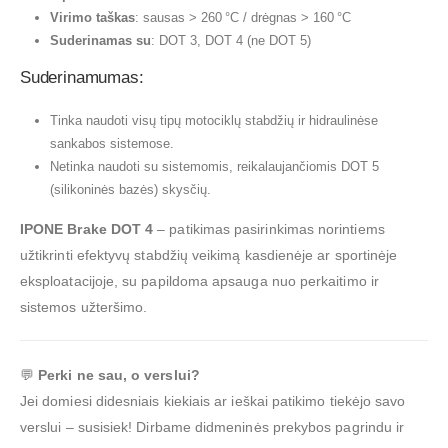
Virimo taškas
: sausas > 260 °C / drėgnas > 160 °C
Suderinamas su
: DOT 3, DOT 4 (ne DOT 5)
Suderinamumas:
Tinka naudoti visų tipų motociklų stabdžių ir hidraulinėse
sankabos sistemose.
Netinka naudoti su sistemomis, reikalaujančiomis DOT 5
(silikoninės bazės) skysčių.
IPONE Brake DOT 4
– patikimas pasirinkimas norintiems
užtikrinti efektyvų stabdžių veikimą kasdienėje ar sportinėje
eksploatacijoje, su papildoma apsauga nuo perkaitimo ir
sistemos užteršimo.
💬
Perki ne sau, o verslui?
Jei domiesi didesniais kiekiais ar ieškai patikimo tiekėjo savo
verslui – susisiek! Dirbame didmeninės prekybos pagrindu ir