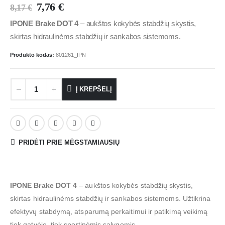
7,76
€
8,17
€
IPONE Brake DOT 4
– aukštos kokybės stabdžių skystis,
skirtas hidraulinėms stabdžių ir sankabos sistemoms.
Produkto kodas:
801261_IPN
Į KREPŠELĮ
PRIDĖTI PRIE MĖGSTAMIAUSIŲ
IPONE Brake DOT 4
– aukštos kokybės stabdžių skystis,
skirtas hidraulinėms stabdžių ir sankabos sistemoms. Užtikrina
efektyvų stabdymą, atsparumą perkaitimui ir patikimą veikimą
tiek gatvėje, tiek sportinėmis sąlygomis.