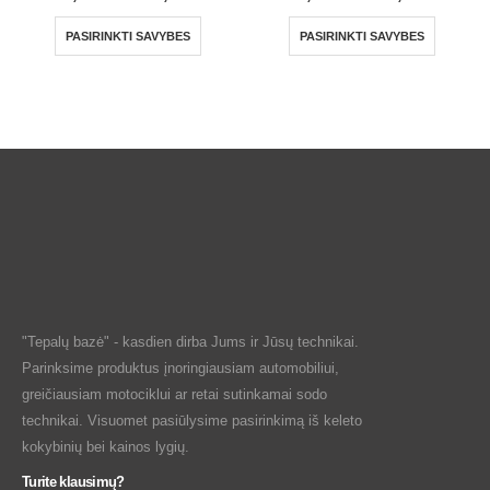
PASIRINKTI SAVYBES
PASIRINKTI SAVYBES
"Tepalų bazė" - kasdien dirba Jums ir Jūsų technikai.
Parinksime produktus įnoringiausiam automobiliui,
greičiausiam motociklui ar retai sutinkamai sodo
technikai. Visuomet pasiūlysime pasirinkimą iš keleto
kokybinių bei kainos lygių.
Turite klausimų?