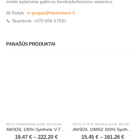
mielai aptarsime galimus bendradarbiavimo variantus.
📧 Rašyk:
m.grygas@tepalubaze.lt
📞 Skambink: +370 606 57931
PANAŠŪS PRODUKTAI
MOTO TRANSMISINĖ ALYVA
,
MOTOCIKLAI, ATV/UTV
MOTO 2T IR 4T VARIKLIŲ ALYVA
,
MOTOCIKLAI, ATV/UTV
AMSOIL 100% Synthetic V-Twin Transmission Fluid
AMSOIL 10W50 100% Synthetic Dirt Bike Oil
19,47
€
–
222,20
€
15,45
€
–
161,26
€