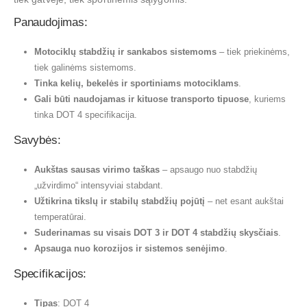
Panaudojimas:
Motociklų stabdžių ir sankabos sistemoms
– tiek priekinėms,
tiek galinėms sistemoms.
Tinka kelių, bekelės ir sportiniams motociklams
.
Gali būti naudojamas ir kituose transporto tipuose
, kuriems
tinka DOT 4 specifikacija.
Savybės:
Aukštas sausas virimo taškas
– apsaugo nuo stabdžių
„užvirdimo“ intensyviai stabdant.
Užtikrina tikslų ir stabilų stabdžių pojūtį
– net esant aukštai
temperatūrai.
Suderinamas su visais DOT 3 ir DOT 4 stabdžių skysčiais
.
Apsauga nuo korozijos ir sistemos senėjimo
.
Specifikacijos:
Tipas
: DOT 4