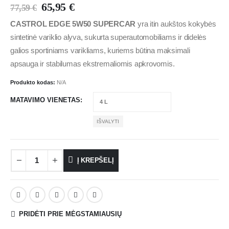
65,95
€
77,59
€
CASTROL EDGE 5W50 SUPERCAR
yra itin aukštos kokybės
sintetinė variklio alyva, sukurta superautomobiliams ir didelės
galios sportiniams varikliams, kuriems būtina maksimali
apsauga ir stabilumas ekstremaliomis apkrovomis.
Produkto kodas:
N/A
MATAVIMO VIENETAS
IŠVALYTI
Į KREPŠELĮ
PRIDĖTI PRIE MĖGSTAMIAUSIŲ