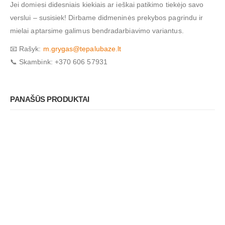
Jei domiesi didesniais kiekiais ar ieškai patikimo tiekėjo savo
verslui – susisiek! Dirbame didmeninės prekybos pagrindu ir
mielai aptarsime galimus bendradarbiavimo variantus.
📧 Rašyk:
m.grygas@tepalubaze.lt
📞 Skambink: +370 606 57931
PANAŠŪS PRODUKTAI