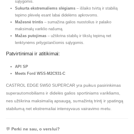
sąlygomis.
Sukurta ekstremaliems slėgiams
– išlaiko tvirtą ir stabilią
tepimo plėvelę esant labai didelėms apkrovoms.
Mažesnė trintis
– sumažina galios nuostolius ir palaiko
maksimalų variklio našumą.
Mažas putojimas
– užtikrina stabilų ir tikslų tepimą net
lenktynėms prilygstančiomis sąlygomis.
Patvirtinimai ir atitikimai:
API SP
Meets Ford WSS-M2C931-C
CASTROL EDGE 5W50 SUPERCAR yra puikus pasirinkimas
superautomobiliams ir didelės galios sportiniams varikliams,
nes užtikrina maksimalią apsaugą, sumažintą trintį ir ypatingą
stabilumą net ekstremaliai intensyvaus vairavimo metu.
💬
Perki ne sau, o verslui?