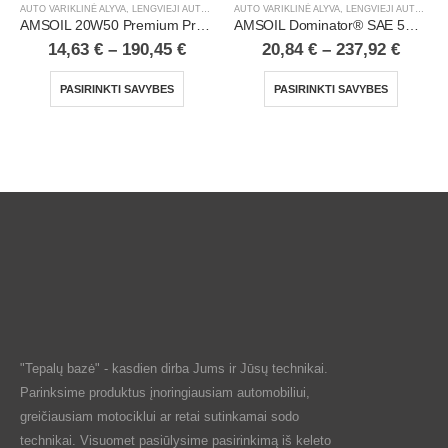
AUTO VARIKLINĖ ALYVA
,
LENGVIEJI AUTOMOBILIAI
AUTO VARIKLINĖ ALYVA
,
LENGVIEJI AUTOMOBILIAI
AMSOIL 20W50 Premium Protection 100% Synthetic Motor Oil
AMSOIL Dominator® SAE 5W20 Synthetic Racing Oil
14,63
€
–
190,45
€
20,84
€
–
237,92
€
PASIRINKTI SAVYBES
PASIRINKTI SAVYBES
"Tepalų bazė" - kasdien dirba Jums ir Jūsų technikai.
Parinksime produktus įnoringiausiam automobiliui,
greičiausiam motociklui ar retai sutinkamai sodo
technikai. Visuomet pasiūlysime pasirinkimą iš keleto