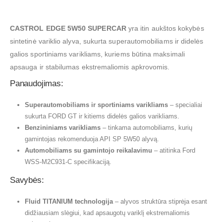
CASTROL EDGE 5W50 SUPERCAR
yra itin aukštos kokybės
sintetinė variklio alyva, sukurta superautomobiliams ir didelės
galios sportiniams varikliams, kuriems būtina maksimali
apsauga ir stabilumas ekstremaliomis apkrovomis.
Panaudojimas:
Superautomobiliams ir sportiniams varikliams
– specialiai
sukurta FORD GT ir kitiems didelės galios varikliams.
Benzininiams varikliams
– tinkama automobiliams, kurių
gamintojas rekomenduoja API SP 5W50 alyvą.
Automobiliams su gamintojo reikalavimu
– atitinka Ford
WSS-M2C931-C specifikaciją.
Savybės:
Fluid TITANIUM technologija
– alyvos struktūra stiprėja esant
didžiausiam slėgiui, kad apsaugotų variklį ekstremaliomis