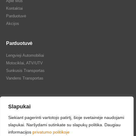
Apie Mus
Kontaktai
Parduotuvė
Akcijos
Parduotuvė
Lengvieji Automobiliai
Motociklai, ATV/UTV
Sunkusis Transportas
Vandens Transportas
Slapukai
Siekiant pagerinti vartotojo patirtį, šioje svetainėje naudojami
Tepalų Bazė © 2024 Visos teisės saugomos
slapukai. Naršydami sutinkate su slapukų politika. Daugiau
informacijos
privatumo politikoje