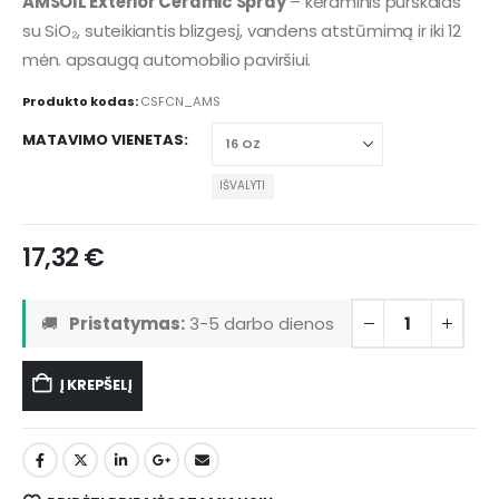
AMSOIL Exterior Ceramic Spray
– keraminis purškalas
su SiO₂, suteikiantis blizgesį, vandens atstūmimą ir iki 12
mėn. apsaugą automobilio paviršiui.
Produkto kodas:
CSFCN_AMS
MATAVIMO VIENETAS
IŠVALYTI
17,32
€
🚚
Pristatymas:
3-5 darbo dienos
Į KREPŠELĮ