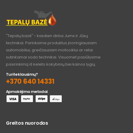
"Tepalų bazė" - kasdien dirba Jums ir Jūsų
technikai. Parinksime produktus įnoringiausiam
automobiliui, greičiausiam motociklui ar retai
sutinkamai sodo technikai. Visuomet pasiūlysime
pasirinkimą iš keleto kokybinių bei kainos lygių.
Turite klausimų?
+370 640 14331
Apmokėjimo metodai
Greitos nuorodos