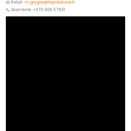
📧 Rašyk:
m.grygas@tepalubaze.lt
📞 Skambink: +370 606 57931