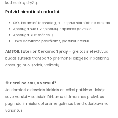
kad neliktų dryžių.
Patvirtinimai ir standartai:
SiO₂ keraminė technologija – stiprus hidrofobinis efektas
Apsauga nuo UV spindulių ir aplinkos poveikio
Apsauga iki 12 mėnesių
Tinka dažytiems paviršiams, plastikui ir stiklui
AMSOIL Exterior Ceramic Spray
– greitas ir efektyvus
būdas suteikti transporto priemonei blizgesio ir patikimą
apsaugą nuo išorinių veiksnių.
💬
Perki ne sau, o verslui?
Jei domiesi didesniais kiekiais ar ieškai patikimo tiekėjo
savo verslui – susisiek! Dirbame didmeninės prekybos
pagrindu ir mielai aptarsime galimus bendradarbiavimo
variantus.