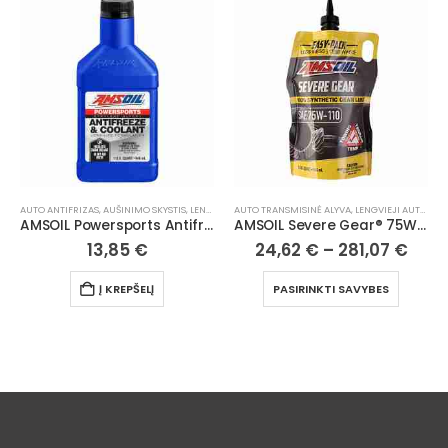
AUTO ANTIFRIZAS, AUŠINIMO SKYSTIS
,
LENGVIEJI AUTOMOBILIAI
AUTO TRANSMISINĖ ALYVA
,
LENGVIEJI AUTOMOBILIAI
AMSOIL Powersports Antifreeze & Coolant | 1 qt
AMSOIL Severe Gear® 75W110 100% Synthetic Gear Lube
13,85
€
24,62
€
–
281,07
€
Į KREPŠELĮ
PASIRINKTI SAVYBES