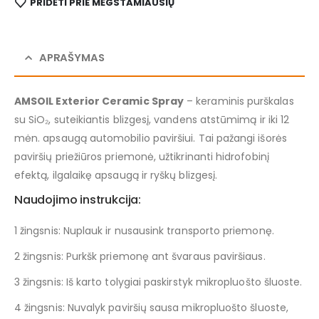
PRIDĖTI PRIE MĖGSTAMIAUSIŲ
APRAŠYMAS
AMSOIL Exterior Ceramic Spray
– keraminis purškalas
su SiO₂, suteikiantis blizgesį, vandens atstūmimą ir iki 12
mėn. apsaugą automobilio paviršiui. Tai pažangi išorės
paviršių priežiūros priemonė, užtikrinanti hidrofobinį
efektą, ilgalaikę apsaugą ir ryškų blizgesį.
Naudojimo instrukcija:
1 žingsnis: Nuplauk ir nusausink transporto priemonę.
2 žingsnis: Purkšk priemonę ant švaraus paviršiaus.
3 žingsnis: Iš karto tolygiai paskirstyk mikropluošto šluoste.
4 žingsnis: Nuvalyk paviršių sausa mikropluošto šluoste,