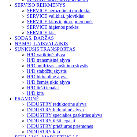
SERVISO REIKMENYS
SERVICE aerozoliniai produktai
SERVICE valikliai, plovikliai
SERVICE kitos tepimo priemonės
SERVICE higienos prekės
SERVICE kita
SODAS, DARŽAS
NAMAI, LAISVALAIKIS
SUNKUSIS TRANSPORTAS
H/D variklinė alyva
H/D transmisinė alyva
H/D antifrizas, aušinimo skystis
H/D stabdžių skystis
H/D hidraulinė alyva
H/D žemės ūkio alyva
H/D tiršti tepalai
H/D kita
PRAMONĖ
INDUSTRY reduktorinė alyva
INDUSTRY hidraulinė alyva
INDUSTRY specialios paskirties alyva
INDUSTRY tiršti tepalai
INDUSTRY priežiūros priemonės
INDUSTRY kita