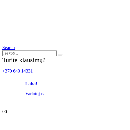
Search
Turite klausimų?
+370 640 14331
Laba!
Vartotojas
0
0