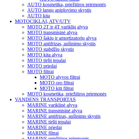
AUTO kosmetika, priežiūros priemonės
AUTO langų apiplovimo skystis
AUTO kita
MOTOCIKLAI, ATV/UTV
MOTO 2T ir 4T variklių alyva
MOTO transmisinė alyva
MOTO šakių ir amortizatorių alyva
MOTO antifrizas, aušinimo skystis
MOTO stabdžių skystis
MOTO kita alyva
MOTO tiršti tepalai
MOTO priedai
MOTO filtrai
MOTO alyvos filtrai
MOTO oro filtrai
MOTO kiti filtrai
MOTO kosmetika, priežiūros priemonės
VANDENS TRANSPORTAS
MARINE variklinė alyva
MARINE transmisinė alyva
MARINE antifrizas, aušinimo skystis
MARINE tiršti tepalai
MARINE priedai
MARINE filtrai
MARINE priežiūros priemonės