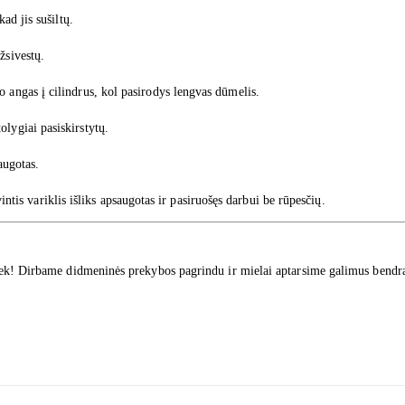
ad jis sušiltų.
žsivestų.
 angas į cilindrus, kol pasirodys lengvas dūmelis.
lygiai pasiskirstytų.
augotas.
vintis variklis išliks apsaugotas ir pasiruošęs darbui be rūpesčių.
sisiek! Dirbame didmeninės prekybos pagrindu ir mielai aptarsime galimus bend