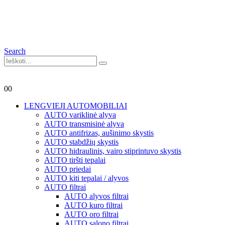
Search
0
0
LENGVIEJI AUTOMOBILIAI
AUTO variklinė alyva
AUTO transmisinė alyva
AUTO antifrizas, aušinimo skystis
AUTO stabdžių skystis
AUTO hidraulinis, vairo stiprintuvo skystis
AUTO tiršti tepalai
AUTO priedai
AUTO kiti tepalai / alyvos
AUTO filtrai
AUTO alyvos filtrai
AUTO kuro filtrai
AUTO oro filtrai
AUTO salono filtrai