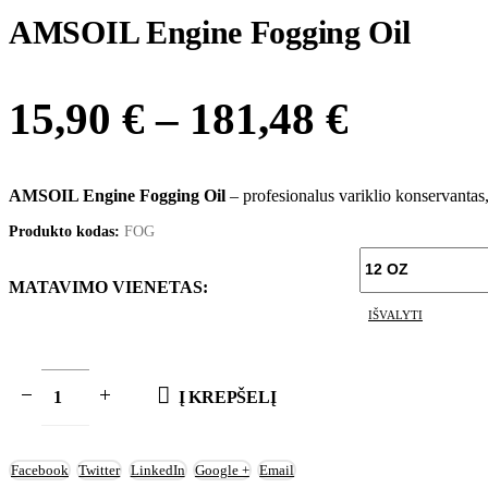
AMSOIL Engine Fogging Oil
Price
15,90
€
–
181,48
€
range:
15,90 €
AMSOIL Engine Fogging Oil
– profesionalus variklio konservantas,
Produkto kodas:
FOG
throug
181,48 
MATAVIMO VIENETAS
IŠVALYTI
Į KREPŠELĮ
Facebook
Twitter
LinkedIn
Google +
Email