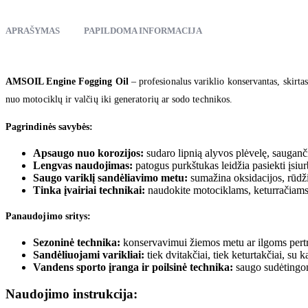
APRAŠYMAS
PAPILDOMA INFORMACIJA
AMSOIL Engine Fogging Oil
– profesionalus variklio konservantas, skirta
nuo motociklų ir valčių iki generatorių ar sodo technikos.
Pagrindinės savybės:
Apsaugo nuo korozijos:
sudaro lipnią alyvos plėvelę, sauganči
Lengvas naudojimas:
patogus purkštukas leidžia pasiekti įsiu
Saugo variklį sandėliavimo metu:
sumažina oksidacijos, rūdž
Tinka įvairiai technikai:
naudokite motociklams, keturračiams, 
Panaudojimo sritys:
Sezoninė technika:
konservavimui žiemos metu ar ilgoms pert
Sandėliuojami varikliai:
tiek dvitakčiai, tiek keturtakčiai, su 
Vandens sporto įranga ir poilsinė technika:
saugo sudėtingomi
Naudojimo instrukcija: