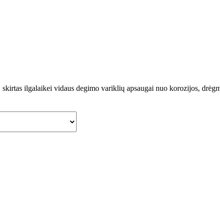
 skirtas ilgalaikei vidaus degimo variklių apsaugai nuo korozijos, drėg
h
€