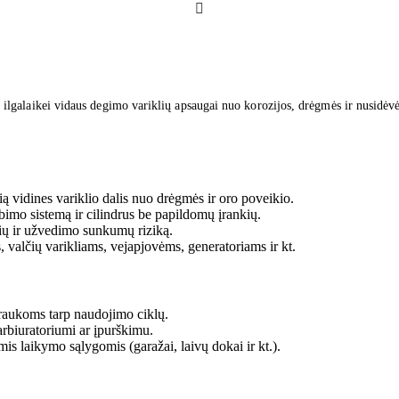
s ilgalaikei vidaus degimo variklių apsaugai nuo korozijos, drėgmės ir nusidėvė
ą vidines variklio dalis nuo drėgmės ir oro poveikio.
rbimo sistemą ir cilindrus be papildomų įrankių.
ių ir užvedimo sunkumų riziką.
valčių varikliams, vejapjovėms, generatoriams ir kt.
raukoms tarp naudojimo ciklų.
karbiuratoriumi ar įpurškimu.
s laikymo sąlygomis (garažai, laivų dokai ir kt.).