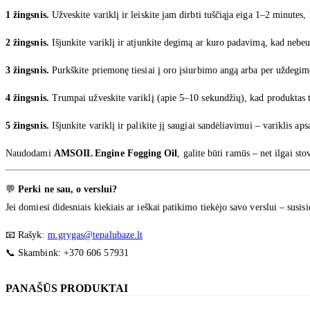
1 žingsnis.
Užveskite variklį ir leiskite jam dirbti tuščiąja eiga 1–2 minutes, k
2 žingsnis.
Išjunkite variklį ir atjunkite degimą ar kuro padavimą, kad nebeu
3 žingsnis.
Purkškite priemonę tiesiai į oro įsiurbimo angą arba per uždegimo
4 žingsnis.
Trumpai užveskite variklį (apie 5–10 sekundžių), kad produktas to
5 žingsnis.
Išjunkite variklį ir palikite jį saugiai sandėliavimui – variklis aps
Naudodami
AMSOIL Engine Fogging Oil
, galite būti ramūs – net ilgai sto
💬
Perki ne sau, o verslui?
Jei domiesi didesniais kiekiais ar ieškai patikimo tiekėjo savo verslui – su
📧 Rašyk:
m.grygas@tepalubaze.lt
📞 Skambink: +370 606 57931
PANAŠŪS PRODUKTAI