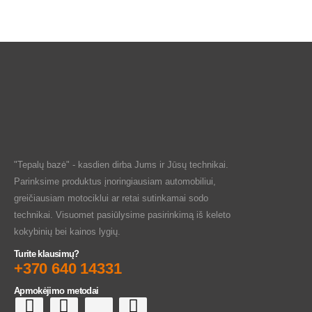
"Tepalų bazė" - kasdien dirba Jums ir Jūsų technikai.
Parinksime produktus įnoringiausiam automobiliui,
greičiausiam motociklui ar retai sutinkamai sodo
technikai. Visuomet pasiūlysime pasirinkimą iš keleto
kokybinių bei kainos lygių.
Turite klausimų?
+370 640 14331
Apmokėjimo metodai