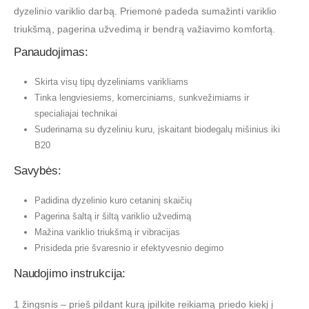
dyzelinio variklio darbą. Priemonė padeda sumažinti variklio
triukšmą, pagerina užvedimą ir bendrą važiavimo komfortą.
Panaudojimas:
Skirta visų tipų dyzeliniams varikliams
Tinka lengviesiems, komerciniams, sunkvežimiams ir
specialiajai technikai
Suderinama su dyzeliniu kuru, įskaitant biodegalų mišinius iki
B20
Savybės:
Padidina dyzelinio kuro cetaninį skaičių
Pagerina šaltą ir šiltą variklio užvedimą
Mažina variklio triukšmą ir vibracijas
Prisideda prie švaresnio ir efektyvesnio degimo
Naudojimo instrukcija:
1 žingsnis – prieš pildant kurą įpilkite reikiamą priedo kiekį į