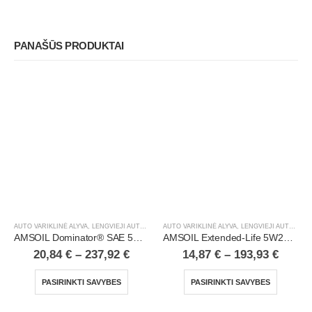
PANAŠŪS PRODUKTAI
AUTO VARIKLINĖ ALYVA
,
LENGVIEJI AUTOMOBILIAI
AUTO VARIKLINĖ ALYVA
,
LENGVIEJI AUTOMOBILIAI
AMSOIL Dominator® SAE 5W20 Synthetic Racing Oil
AMSOIL Extended-Life 5W20 100% Synthetic Motor Oil
20,84
€
–
237,92
€
14,87
€
–
193,93
€
PASIRINKTI SAVYBES
PASIRINKTI SAVYBES