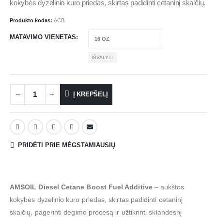
kokybės dyzelinio kuro priedas, skirtas padidinti cetaninį skaičių.
Produkto kodas:
ACB
MATAVIMO VIENETAS
IŠVALYTI
Į KREPŠELĮ
PRIDĖTI PRIE MĖGSTAMIAUSIŲ
AMSOIL Diesel Cetane Boost Fuel Additive
– aukštos
kokybės dyzelinio kuro priedas, skirtas padidinti cetaninį
skaičių, pagerinti degimo procesą ir užtikrinti sklandesnį