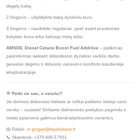
degalų baką.
2 žingsnis – užpildykite baką dyzeliniu kuru.
3 žingsnis – naudokite reguliariai, ypač esant prastesnės
kokybės kurui arba šaltuoju metų laiku.
AMSOIL Diesel Cetane Boost Fuel Additive
– patikimas
pasirinkimas siekiant sklandesnio dyzelinio variklio darbo,
geresnio degimo ir didesnio vairavimo komforto kasdienėje
eksploatacijoje.
💬
Perki ne sau, o verslui?
Jei domiesi didesniais kiekiais ar ieškai patikimo tiekėjo savo
verslui – susisiek! Dirbame didmeninės prekybos pagrindu ir
mielai aptarsime galimus bendradarbiavimo variantus.
📧 Rašyk:
m.grygas@tepalubaze.lt
📞 Skambink: +370 606 57931