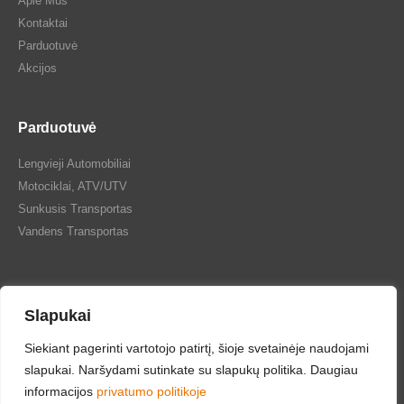
Apie Mus
Kontaktai
Parduotuvė
Akcijos
Parduotuvė
Lengvieji Automobiliai
Motociklai, ATV/UTV
Sunkusis Transportas
Vandens Transportas
Slapukai
Siekiant pagerinti vartotojo patirtį, šioje svetainėje naudojami
Tepalų Bazė © 2024 Visos teisės saugomos
slapukai. Naršydami sutinkate su slapukų politika. Daugiau
informacijos
privatumo politikoje