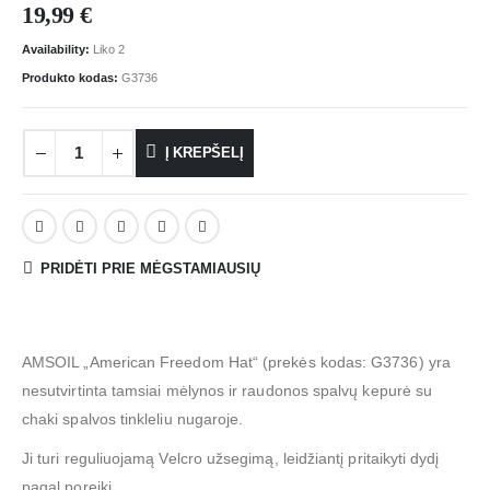
19,99
€
Availability:
Liko 2
Produkto kodas:
G3736
Į KREPŠELĮ
PRIDĖTI PRIE MĖGSTAMIAUSIŲ
AMSOIL „American Freedom Hat“ (prekės kodas: G3736) yra
nesutvirtinta tamsiai mėlynos ir raudonos spalvų kepurė su
chaki spalvos tinkleliu nugaroje.
Ji turi reguliuojamą Velcro užsegimą, leidžiantį pritaikyti dydį
pagal poreikį.