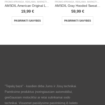
PROMO APRANGA
,
REKLAMA, MARKETINGAS
PROMO APRANGA
,
REKLAMA, MARKETINGAS
AMSOIL American Original Long Sleeve Shirt
AMSOIL Gray Hooded Sweatshirt
19,99
€
59,99
€
PASIRINKTI SAVYBES
PASIRINKTI SAVYBES
"Tepalų bazė" - kasdien dirba Jums ir Jūsų technikai.
Parinksime produktus įnoringiausiam automobiliui,
greičiausiam motociklui ar retai sutinkamai sodo
technikai. Visuomet pasiūlysime pasirinkimą iš keleto