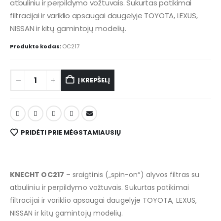
atbuliniu ir perpildymo vožtuvais. Sukurtas patikimai
filtracijai ir variklio apsaugai daugelyje TOYOTA, LEXUS,
NISSAN ir kitų gamintojų modelių.
Produkto kodas:
OC217
Į KREPŠELĮ
PRIDĖTI PRIE MĖGSTAMIAUSIŲ
KNECHT OC217
– sraigtinis („spin-on“) alyvos filtras su
atbuliniu ir perpildymo vožtuvais. Sukurtas patikimai
filtracijai ir variklio apsaugai daugelyje TOYOTA, LEXUS,
NISSAN ir kitų gamintojų modelių.