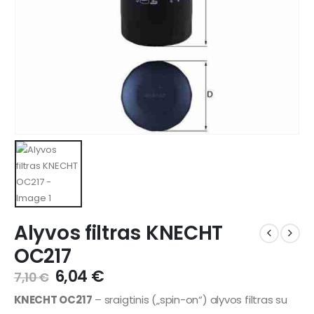
Alyvos filtras KNECHT
OC217
6,04
€
7,10
€
KNECHT OC217
– sraigtinis („spin-on“) alyvos filtras su