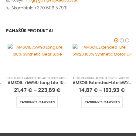
📞 Skambink: +370 606 57931
PANAŠŪS PRODUKTAI
SUNKUSIS TRANSPORTAS
,
AUTO TRANSMISINĖ ALYVA
AUTO VARIKLINĖ ALYVA
,
H/D TRANSMISINĖ ALYVA
,
LENGVIEJI AUTOMOBILIAI
,
LENGVIEJI AUTOM
AMSOIL 75W90 Long Life 100% Synthetic Gear Lube
AMSOIL Extended-Life 5W20 100% Synthetic Motor Oil
21,47
€
–
223,89
€
14,87
€
–
193,93
€
PASIRINKTI SAVYBES
PASIRINKTI SAVYBES