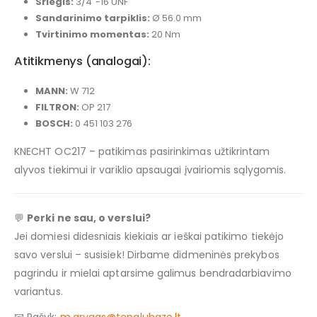
Sriegis:
3/4″-16 UNF
Sandarinimo tarpiklis:
Ø 56.0 mm
Tvirtinimo momentas:
20 Nm
Atitikmenys (analogai):
MANN:
W 712
FILTRON:
OP 217
BOSCH:
0 451 103 276
KNECHT OC217 – patikimas pasirinkimas užtikrintam
alyvos tiekimui ir variklio apsaugai įvairiomis sąlygomis.
💬
Perki ne sau, o verslui?
Jei domiesi didesniais kiekiais ar ieškai patikimo tiekėjo
savo verslui – susisiek! Dirbame didmeninės prekybos
pagrindu ir mielai aptarsime galimus bendradarbiavimo
variantus.
📧 Rašyk:
m.grygas@tepalubaze.lt