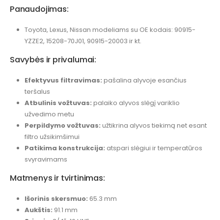
Panaudojimas:
Toyota, Lexus, Nissan modeliams su OE kodais: 90915-
YZZE2, 15208-70J01, 90915-20003 ir kt.
Savybės ir privalumai:
Efektyvus filtravimas:
pašalina alyvoje esančius
teršalus
Atbulinis vožtuvas:
palaiko alyvos slėgį variklio
užvedimo metu
Perpildymo vožtuvas:
užtikrina alyvos tiekimą net esant
filtro užsikimšimui
Patikima konstrukcija:
atspari slėgiui ir temperatūros
svyravimams
Matmenys ir tvirtinimas:
Išorinis skersmuo:
65.3 mm
Aukštis:
91.1 mm