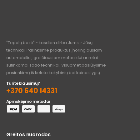
"Tepalų bazė" - kasdien dirba Jums ir Jūsų
technikai. Parinksime produktus įnoringiausiam
automobiliui, greičiausiam motociklui ar retai
sutinkamai sodo technikai. Visuomet pasiūlysime
pasirinkimą iš keleto kokybinių bei kainos lygių.
Turite klausimų?
+370 640 14331
Apmokėjimo metodai
Greitos nuorodos