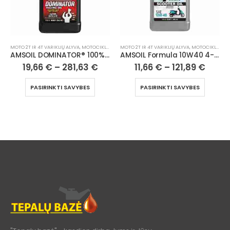
MOTO 2T IR 4T VARIKLIŲ ALYVA
,
MOTOCIKLAI, ATV/UTV
MOTO 2T IR 4T VARIKLIŲ ALYVA
,
MOTOCIKLAI, ATV/UTV
AMSOIL DOMINATOR® 100% Synthetic 2-Stroke Racing Oil
AMSOIL Formula 10W40 4-Stroke® 100% Synthetic Scooter Oil
19,66
€
–
281,63
€
11,66
€
–
121,89
€
PASIRINKTI SAVYBES
PASIRINKTI SAVYBES