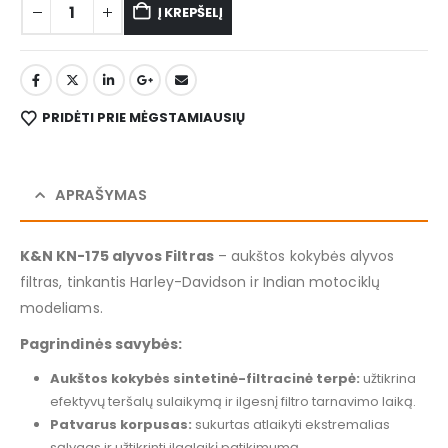
Į KREPŠELĮ
PRIDĖTI PRIE MĖGSTAMIAUSIŲ
APRAŠYMAS
K&N KN-175 alyvos Filtras
– aukštos kokybės alyvos
filtras, tinkantis Harley-Davidson ir Indian motociklų
modeliams.
Pagrindinės savybės:
Aukštos kokybės sintetinė-filtracinė terpė:
užtikrina
efektyvų teršalų sulaikymą ir ilgesnį filtro tarnavimo laiką.
Patvarus korpusas:
sukurtas atlaikyti ekstremalias
sąlygas ir užtikrinti ilgalaikį patikimumą.