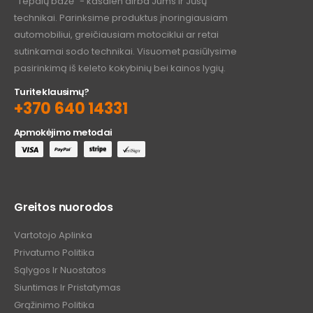
"Tepalų bazė" - kasdien dirba Jums ir Jūsų
technikai. Parinksime produktus įnoringiausiam
automobiliui, greičiausiam motociklui ar retai
sutinkamai sodo technikai. Visuomet pasiūlysime
pasirinkimą iš keleto kokybinių bei kainos lygių.
Turite klausimų?
+370 640 14331
Apmokėjimo metodai
Greitos nuorodos
Vartotojo Aplinka
Privatumo Politika
Sąlygos Ir Nuostatos
Siuntimas Ir Pristatymas
Grąžinimo Politika