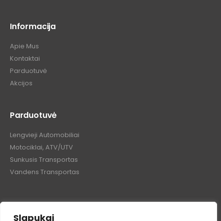
Informacija
Apie Mus
Kontaktai
Parduotuvė
Akcijos
Parduotuvė
Lengvieji Automobiliai
Motociklai, ATV/UTV
Sunkusis Transportas
Vandens Transportas
Slapukai