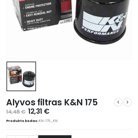
Alyvos filtras K&N 175
12,31
€
14,48
€
Produkto kodas:
KN-175_KN