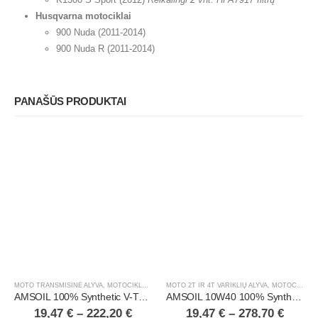
Husqvarna motociklai
900 Nuda (2011-2014)
900 Nuda R (2011-2014)
PANAŠŪS PRODUKTAI
MOTO TRANSMISINĖ ALYVA
,
MOTOCIKLAI, ATV/UTV
MOTO 2T IR 4T VARIKLIŲ ALYVA
,
MOTOCIKLAI, ATV/UTV
AMSOIL 100% Synthetic V-Twin Transmission Fluid
AMSOIL 10W40 100% Synthetic Metric Motorcycle Oil
19,47
€
–
222,20
€
19,47
€
–
278,70
€