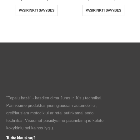
PASIRINKTI SAVYBES
PASIRINKTI SAVYBES
"Tepalų bazė" - kasdien dirba Jums ir Jūsų technikai.
Parinksime produktus įnoringiausiam automobiliui,
greičiausiam motociklui ar retai sutinkamai sodo
technikai. Visuomet pasiūlysime pasirinkimą iš keleto
kokybinių bei kainos lygių.
Turite klausimų?