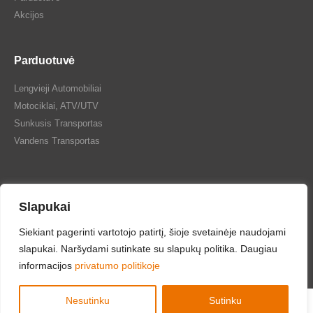
Akcijos
Parduotuvė
Lengvieji Automobiliai
Motociklai, ATV/UTV
Sunkusis Transportas
Vandens Transportas
Slapukai
Tepalų Bazė © 2024 Visos teisės saugomos
Siekiant pagerinti vartotojo patirtį, šioje svetainėje naudojami
slapukai. Naršydami sutinkate su slapukų politika. Daugiau
informacijos
privatumo politikoje
Nesutinku
Sutinku