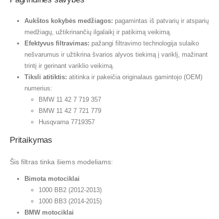
Aukštos kokybės medžiagos:
pagamintas iš patvarių ir atsparių
medžiagų, užtikrinančių ilgalaikį ir patikimą veikimą.
Efektyvus filtravimas:
pažangi filtravimo technologija sulaiko
nešvarumus ir užtikrina švarios alyvos tiekimą į variklį, mažinant
trintį ir gerinant variklio veikimą.
Tiksli atitiktis:
atitinka ir pakeičia originalaus gamintojo (OEM)
numerius:
BMW 11 42 7 719 357
BMW 11 42 7 721 779
Husqvarna 7719357
Pritaikymas
Šis filtras tinka šiems modeliams:
Bimota motociklai
1000 BB2 (2012-2013)
1000 BB3 (2014-2015)
BMW motociklai