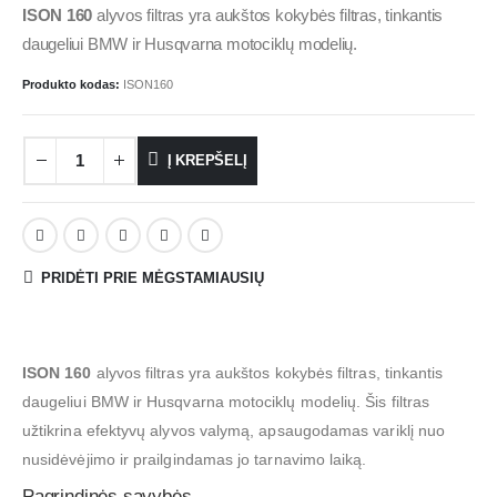
ISON 160
alyvos filtras yra aukštos kokybės filtras, tinkantis
daugeliui BMW ir Husqvarna motociklų modelių.
Produkto kodas:
ISON160
Į KREPŠELĮ
PRIDĖTI PRIE MĖGSTAMIAUSIŲ
ISON 160
alyvos filtras yra aukštos kokybės filtras, tinkantis
daugeliui BMW ir Husqvarna motociklų modelių. Šis filtras
užtikrina efektyvų alyvos valymą, apsaugodamas variklį nuo
nusidėvėjimo ir prailgindamas jo tarnavimo laiką.
Pagrindinės savybės