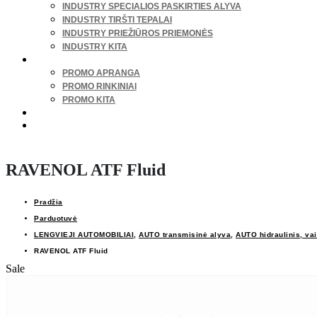
INDUSTRY SPECIALIOS PASKIRTIES ALYVA
INDUSTRY TIRŠTI TEPALAI
INDUSTRY PRIEŽIŪROS PRIEMONĖS
INDUSTRY KITA
REKLAMA, MARKETINGAS
PROMO APRANGA
PROMO RINKINIAI
PROMO KITA
IŠPARDAVIMAS
ŽIEMOS SEZONO PREKĖS
RAVENOL ATF Fluid
Pradžia
Parduotuvė
LENGVIEJI AUTOMOBILIAI
,
AUTO transmisinė alyva
,
AUTO hidraulinis, vai
RAVENOL ATF Fluid
Sale