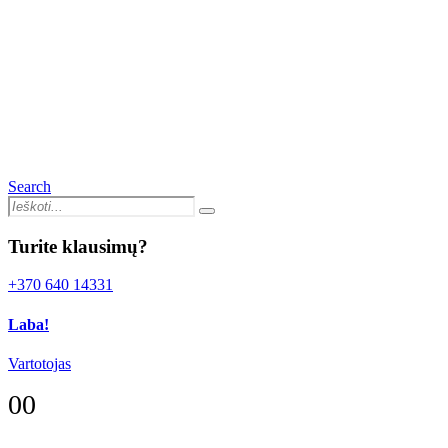
Search
Turite klausimų?
+370 640 14331
Laba!
Vartotojas
0
0