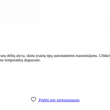
rų dėžių alyva, skirta įvairių tipų automatinėms transmisijoms. Užtikr
ame temperatūrų diapazone.
Pridėti prie mėgstamiausių