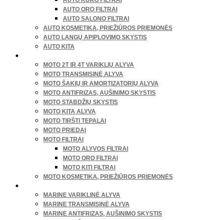
AUTO ORO FILTRAI
AUTO SALONO FILTRAI
AUTO KOSMETIKA, PRIEŽIŪROS PRIEMONĖS
AUTO LANGŲ APIPLOVIMO SKYSTIS
AUTO KITA
MOTOCIKLAI, ATV/UTV
MOTO 2T IR 4T VARIKLIŲ ALYVA
MOTO TRANSMISINĖ ALYVA
MOTO ŠAKIŲ IR AMORTIZATORIŲ ALYVA
MOTO ANTIFRIZAS, AUŠINIMO SKYSTIS
MOTO STABDŽIŲ SKYSTIS
MOTO KITA ALYVA
MOTO TIRŠTI TEPALAI
MOTO PRIEDAI
MOTO FILTRAI
MOTO ALYVOS FILTRAI
MOTO ORO FILTRAI
MOTO KITI FILTRAI
MOTO KOSMETIKA, PRIEŽIŪROS PRIEMONĖS
VANDENS TRANSPORTAS
MARINE VARIKLINĖ ALYVA
MARINE TRANSMISINĖ ALYVA
MARINE ANTIFRIZAS, AUŠINIMO SKYSTIS