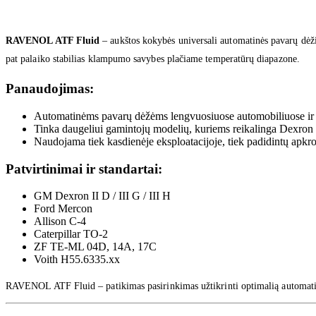
RAVENOL ATF Fluid
– aukštos kokybės universali automatinės pavarų dėži
pat palaiko stabilias klampumo savybes plačiame temperatūrų diapazone.
Panaudojimas:
Automatinėms pavarų dėžėms lengvuosiuose automobiliuose ir
Tinka daugeliui gamintojų modelių, kuriems reikalinga Dexron I
Naudojama tiek kasdienėje eksploatacijoje, tiek padidintų apk
Patvirtinimai ir standartai:
GM Dexron II D / III G / III H
Ford Mercon
Allison C-4
Caterpillar TO-2
ZF TE-ML 04D, 14A, 17C
Voith H55.6335.xx
RAVENOL ATF Fluid – patikimas pasirinkimas užtikrinti optimalią automatinė