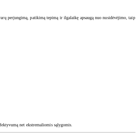
varų perjungimą, patikimą tepimą ir ilgalaikę apsaugą nuo nusidėvėjimo, taip
 efektyvumą net ekstremaliomis sąlygomis.