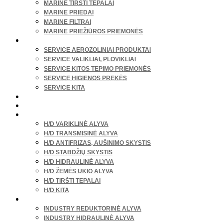
MARINE TIRŠTI TEPALAI
MARINE PRIEDAI
MARINE FILTRAI
MARINE PRIEŽIŪROS PRIEMONĖS
SERVISO REIKMENYS
SERVICE AEROZOLINIAI PRODUKTAI
SERVICE VALIKLIAI, PLOVIKLIAI
SERVICE KITOS TEPIMO PRIEMONĖS
SERVICE HIGIENOS PREKĖS
SERVICE KITA
SODAS, DARŽAS
NAMAI, LAISVALAIKIS
SUNKUSIS TRANSPORTAS
H/D VARIKLINĖ ALYVA
H/D TRANSMISINĖ ALYVA
H/D ANTIFRIZAS, AUŠINIMO SKYSTIS
H/D STABDŽIŲ SKYSTIS
H/D HIDRAULINĖ ALYVA
H/D ŽEMĖS ŪKIO ALYVA
H/D TIRŠTI TEPALAI
H/D KITA
PRAMONĖ
INDUSTRY REDUKTORINĖ ALYVA
INDUSTRY HIDRAULINĖ ALYVA