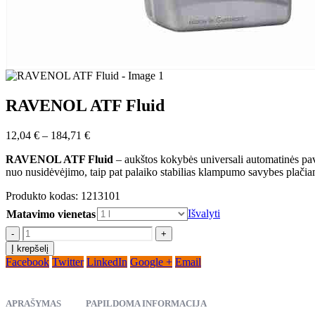
RAVENOL ATF Fluid
Price
12,04
€
–
184,71
€
range:
RAVENOL ATF Fluid
– aukštos kokybės universali automatinės pava
12,04 €
nuo nusidėvėjimo, taip pat palaiko stabilias klampumo savybes plači
through
184,71 €
Produkto kodas:
1213101
Išvalyti
Matavimo vienetas
-
+
Į krepšelį
Facebook
Twitter
LinkedIn
Google +
Email
APRAŠYMAS
PAPILDOMA INFORMACIJA