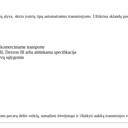
ų alyva, skirta įvairių tipų automatinėms transmisijoms. Užtikrina sklandų pa
 komerciniame transporte
I, Dexron III arba atitinkama specifikacija
rovų sąlygomis
s pavarų dėžės veiklą, sumažinti dėvėjimąsi ir išlaikyti aukštą transmisijos