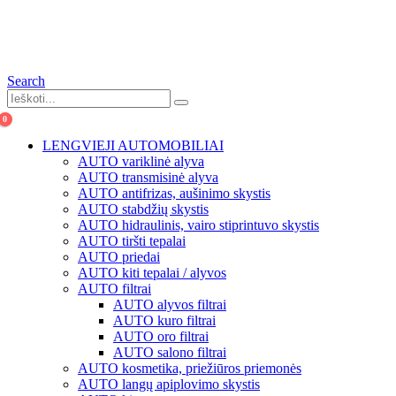
Search
0
LENGVIEJI AUTOMOBILIAI
AUTO variklinė alyva
AUTO transmisinė alyva
AUTO antifrizas, aušinimo skystis
AUTO stabdžių skystis
AUTO hidraulinis, vairo stiprintuvo skystis
AUTO tiršti tepalai
AUTO priedai
AUTO kiti tepalai / alyvos
AUTO filtrai
AUTO alyvos filtrai
AUTO kuro filtrai
AUTO oro filtrai
AUTO salono filtrai
AUTO kosmetika, priežiūros priemonės
AUTO langų apiplovimo skystis