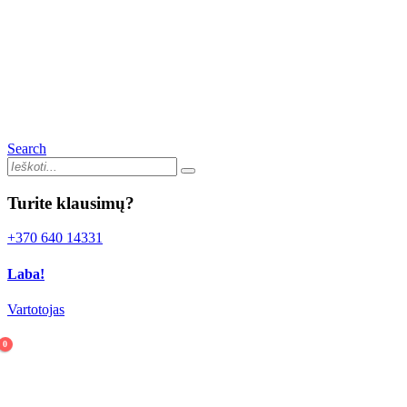
Search
Turite klausimų?
+370 640 14331
Laba!
Vartotojas
0