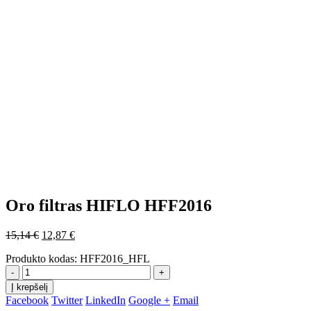
Oro filtras HIFLO HFF2016
Original
Current
15,14
€
12,87
€
price
price
Produkto kodas:
HFF2016_HFL
was:
is:
15,14 €.
12,87 €.
-
+
Į krepšelį
Facebook
Twitter
LinkedIn
Google +
Email