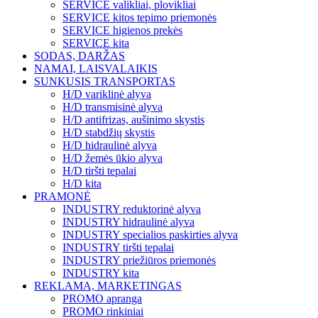
SERVICE valikliai, plovikliai
SERVICE kitos tepimo priemonės
SERVICE higienos prekės
SERVICE kita
SODAS, DARŽAS
NAMAI, LAISVALAIKIS
SUNKUSIS TRANSPORTAS
H/D variklinė alyva
H/D transmisinė alyva
H/D antifrizas, aušinimo skystis
H/D stabdžių skystis
H/D hidraulinė alyva
H/D žemės ūkio alyva
H/D tiršti tepalai
H/D kita
PRAMONĖ
INDUSTRY reduktorinė alyva
INDUSTRY hidraulinė alyva
INDUSTRY specialios paskirties alyva
INDUSTRY tiršti tepalai
INDUSTRY priežiūros priemonės
INDUSTRY kita
REKLAMA, MARKETINGAS
PROMO apranga
PROMO rinkiniai