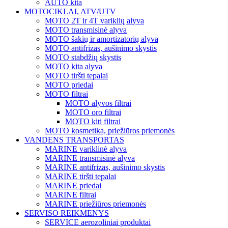
AUTO kita
MOTOCIKLAI, ATV/UTV
MOTO 2T ir 4T variklių alyva
MOTO transmisinė alyva
MOTO šakių ir amortizatorių alyva
MOTO antifrizas, aušinimo skystis
MOTO stabdžių skystis
MOTO kita alyva
MOTO tiršti tepalai
MOTO priedai
MOTO filtrai
MOTO alyvos filtrai
MOTO oro filtrai
MOTO kiti filtrai
MOTO kosmetika, priežiūros priemonės
VANDENS TRANSPORTAS
MARINE variklinė alyva
MARINE transmisinė alyva
MARINE antifrizas, aušinimo skystis
MARINE tiršti tepalai
MARINE priedai
MARINE filtrai
MARINE priežiūros priemonės
SERVISO REIKMENYS
SERVICE aerozoliniai produktai