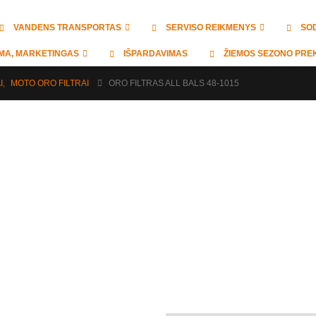
VANDENS TRANSPORTAS
SERVISO REIKMENYS
SO
MA, MARKETINGAS
IŠPARDAVIMAS
ŽIEMOS SEZONO PRE
I
,
MOTO ORO FILTRAI
ORO FILTRAS ALL BALS 48-1015