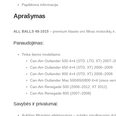
Papildoma informacija
Aprašymas
ALL BALLS 48-1015
– premium klasės oro filtras motociklų ir 
Panaudojimas:
Tinka šiems modeliams:
Can-Am Outlander 500 4×4 (STD, LTD, XT) 2007–2
Can-Am Outlander 650 4×4 (STD, XT) 2006–2009
Can-Am Outlander 800 4×4 (STD, XT) 2006–2008
Can-Am Outlander Max 500/650/800 4×4 (visos ver
Can-Am Renegade 500 (2008–2012; XT 2012)
Can-Am Renegade 800 (2007–2008)
Savybės ir privalumai:
Aukštas filtravimo efektyvumas – sulaiko smulkiausias dulk