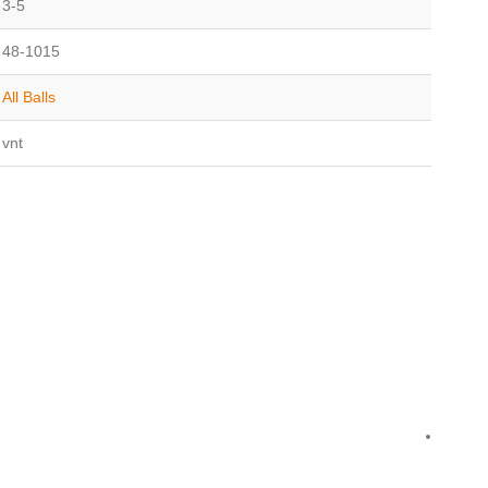
3-5
48-1015
All Balls
vnt