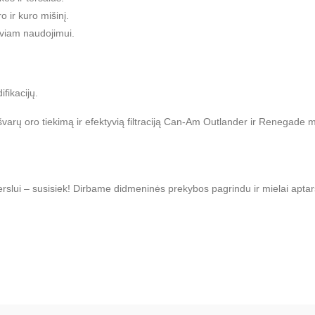
o ir kuro mišinį.
nsyviam naudojimui.
fikacijų.
varų oro tiekimą ir efektyvią filtraciją Can-Am Outlander ir Renegade 
o verslui – susisiek! Dirbame didmeninės prekybos pagrindu ir mielai ap