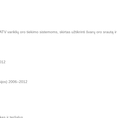
ATV variklių oro tiekimo sistemoms, skirtas užtikrinti švarų oro srautą i
012
sijos) 2006–2012
es ir teršalus.