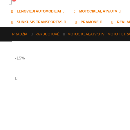
LENGVIEJI AUTOMOBILIAI
MOTOCIKLAI, ATV/UTV
SUNKUSIS TRANSPORTAS
PRAMONĖ
REKLA
PRADŽIA
PARDUOTUVĖ
MOTOCIKLAI, ATV/UTV
,
MOTO FILTRA
-15%