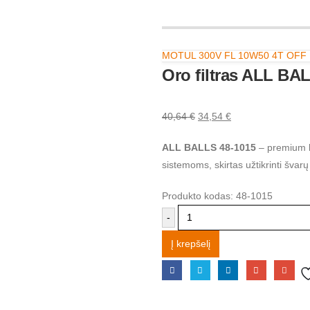
MOTUL 300V FL 10W50 4T OFF
Oro filtras ALL BA
40,64
€
34,54
€
ALL BALLS 48-1015
– premium kl
sistemoms, skirtas užtikrinti švar
Produkto kodas:
48-1015
-
Į krepšelį