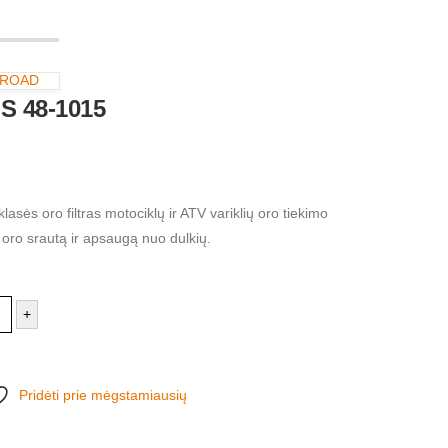
 ROAD
LS 48-1015
asės oro filtras motociklų ir ATV variklių oro tiekimo
ų oro srautą ir apsaugą nuo dulkių.
+
Pridėti prie mėgstamiausių