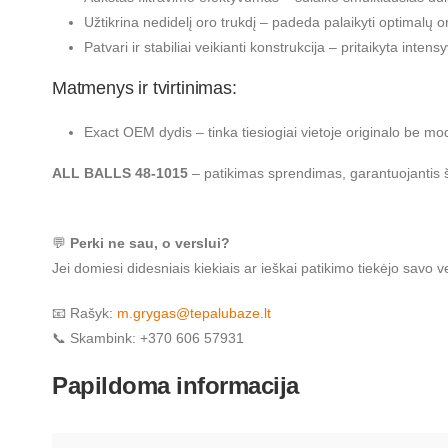
Užtikrina nedidelį oro trukdį – padeda palaikyti optimalų or
Patvari ir stabiliai veikianti konstrukcija – pritaikyta inte
Matmenys ir tvirtinimas:
Exact OEM dydis – tinka tiesiogiai vietoje originalo be modi
ALL BALLS 48-1015
– patikimas sprendimas, garantuojantis š
💬
Perki ne sau, o verslui?
Jei domiesi didesniais kiekiais ar ieškai patikimo tiekėjo sav
📧 Rašyk:
m.grygas@tepalubaze.lt
📞 Skambink: +370 606 57931
Papildoma informacija