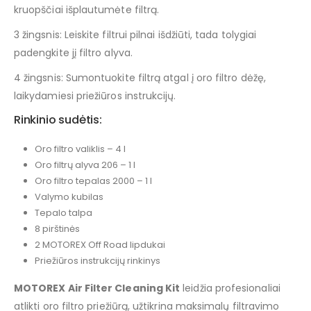
kruopščiai išplautumėte filtrą.
3 žingsnis: Leiskite filtrui pilnai išdžiūti, tada tolygiai
padengkite jį filtro alyva.
4 žingsnis: Sumontuokite filtrą atgal į oro filtro dėžę,
laikydamiesi priežiūros instrukcijų.
Rinkinio sudėtis:
Oro filtro valiklis – 4 l
Oro filtrų alyva 206 – 1 l
Oro filtro tepalas 2000 – 1 l
Valymo kubilas
Tepalo talpa
8 pirštinės
2 MOTOREX Off Road lipdukai
Priežiūros instrukcijų rinkinys
MOTOREX Air Filter Cleaning Kit
leidžia profesionaliai
atlikti oro filtro priežiūrą, užtikrina maksimalų filtravimo