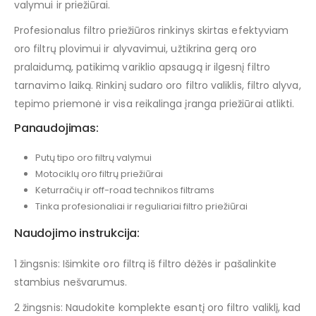
valymui ir priežiūrai.
Profesionalus filtro priežiūros rinkinys skirtas efektyviam
oro filtrų plovimui ir alyvavimui, užtikrina gerą oro
pralaidumą, patikimą variklio apsaugą ir ilgesnį filtro
tarnavimo laiką. Rinkinį sudaro oro filtro valiklis, filtro alyva,
tepimo priemonė ir visa reikalinga įranga priežiūrai atlikti.
Panaudojimas:
Putų tipo oro filtrų valymui
Motociklų oro filtrų priežiūrai
Keturračių ir off-road technikos filtrams
Tinka profesionaliai ir reguliariai filtro priežiūrai
Naudojimo instrukcija:
1 žingsnis: Išimkite oro filtrą iš filtro dėžės ir pašalinkite
stambius nešvarumus.
2 žingsnis: Naudokite komplekte esantį oro filtro valiklį, kad