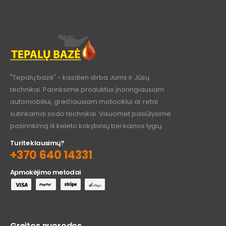
"Tepalų bazė" - kasdien dirba Jums ir Jūsų
technikai. Parinksime produktus įnoringiausiam
automobiliui, greičiausiam motociklui ar retai
sutinkamai sodo technikai. Visuomet pasiūlysime
pasirinkimą iš keleto kokybinių bei kainos lygių.
Turite klausimų?
+370 640 14331
Apmokėjimo metodai
Greitos nuorodos