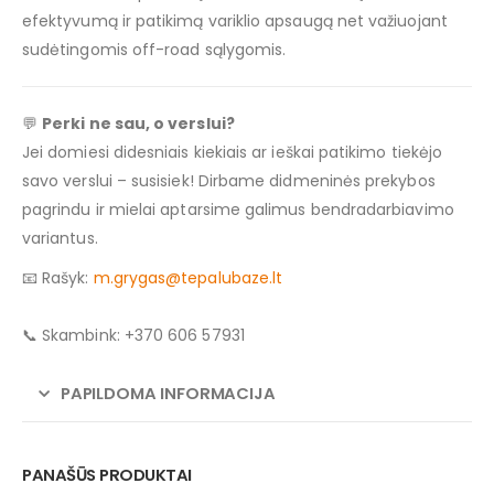
efektyvumą ir patikimą variklio apsaugą net važiuojant
sudėtingomis off-road sąlygomis.
💬
Perki ne sau, o verslui?
Jei domiesi didesniais kiekiais ar ieškai patikimo tiekėjo
savo verslui – susisiek! Dirbame didmeninės prekybos
pagrindu ir mielai aptarsime galimus bendradarbiavimo
variantus.
📧 Rašyk:
m.grygas@tepalubaze.lt
📞 Skambink: +370 606 57931
PAPILDOMA INFORMACIJA
PANAŠŪS PRODUKTAI