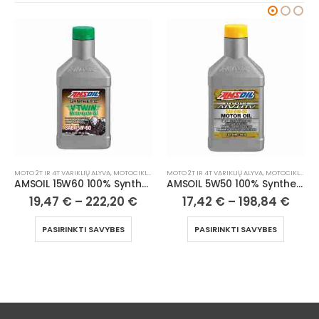
MOTO 2T IR 4T VARIKLIŲ ALYVA
,
MOTOCIKLAI, ATV/UTV
MOTO 2T IR 4T VARIKLIŲ ALYVA
,
MOTOCIKLAI, ATV/UTV
AMSOIL 15W60 100% Synthetic V-Twin Motorcycle Oil
AMSOIL 5W50 100% Synthetic ATV/UTV Motor Oil
19,47
€
–
222,20
€
17,42
€
–
198,84
€
PASIRINKTI SAVYBES
PASIRINKTI SAVYBES